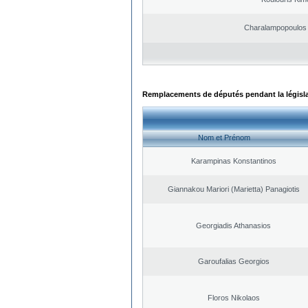
Charalampopoulos 
Remplacements de députés pendant la législ
Nom et Prénom
Karampinas Konstantinos
Giannakou Mariori (Marietta) Panagiotis
Georgiadis Athanasios
Garoufalias Georgios
Floros Nikolaos