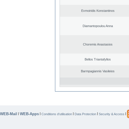
Evmoiridis Konstantinos
Diamantopoulou Anna
Choremis Anastasios
Bellos Triantafyllos
Barmpagiannis Vasileios
WEB-Mail
WEB-Apps
|
|
|
|
|
Conditions d’utilisation
Data Protection
Security & Access