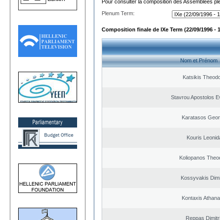
Pour consulter la composition des Assemblées plé
Plenum Term:
Composition finale de IXe Term (22/09/1996 - 
Nom et Prénom
Katsikis Theod
Stavrou Apostolos E
Karatasos Geor
Kouris Leonid
Koliopanos Theo
Kossyvakis Dimi
Kontaxis Athana
Reppas Dimitr