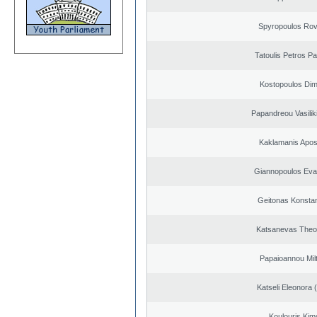
Spyropoulos Rov
Tatoulis Petros Pa
Kostopoulos Dimi
Papandreou Vasilik
Kaklamanis Apos
Giannopoulos Eva
Geitonas Konstan
Katsanevas Theo
Papaioannou Milt
Katseli Eleonora 
Koulouris Kim