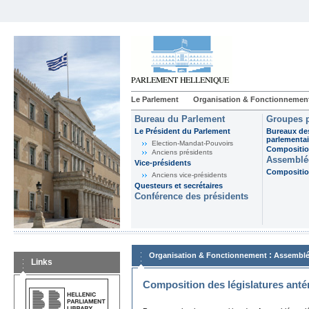
Le Parlement
Organisation & Fonctionnemen
Bureau du Parlement
Groupes p
Le Président du Parlement
Bureaux de
parlementai
Election-Mandat-Pouvoirs
Composition
Anciens présidents
Assemblée
Vice-présidents
Composition
Anciens vice-présidents
Questeurs et secrétaires
Conférence des présidents
:
Organisation & Fonctionnement
Assemblé
Links
Composition des législatures anté