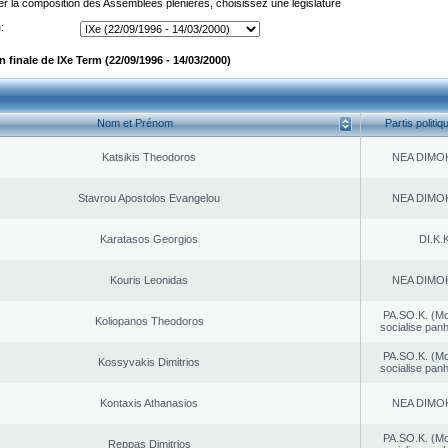
er la composition des Assemblées plénières, choisissez une législature
:
finale de IXe Term (22/09/1996 - 14/03/2000)
Nom et Prénom
Partis politiq
Katsikis Theodoros
NEA DΙMO
Stavrou Apostolos Evangelou
NEA DΙMO
Karatasos Georgios
DI.K.K
Kouris Leonidas
NEA DΙMO
PA.SO.K. (M
Koliopanos Theodoros
socialise panh
PA.SO.K. (M
Kossyvakis Dimitrios
socialise panh
Kontaxis Athanasios
NEA DΙMO
PA.SO.K. (M
Reppas Dimitrios