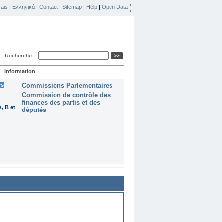
ais
|
Ελληνικά
|
Contact
|
Sitemap
|
Help
|
Open Data
Recherche
Information
es
Commissions Parlementaires
Commission de contrôle des
finances des partis et des
, B et
députés