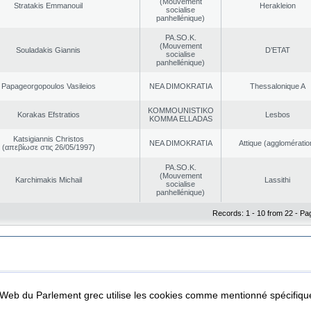
(Mouvement
Stratakis Emmanouil
Herakleion
socialise
panhellénique)
PA.SO.K.
(Mouvement
Souladakis Giannis
D’ETAT
socialise
panhellénique)
Papageorgopoulos Vasileios
NEA DΙMOKRATIA
Thessalonique A
KOMMOUNISTIKO
Korakas Efstratios
Lesbos
KOMMA ELLADAS
Katsigiannis Christos
NEA DΙMOKRATIA
Αttique (agglomératio
(απεβίωσε στις 26/05/1997)
PA.SO.K.
(Mouvement
Karchimakis Michail
Lassithi
socialise
panhellénique)
Records: 1 - 10 from 22 - Pa
|
|
ta Protection
Security & Access
l Web du Parlement grec utilise les cookies comme mentionné spécifi