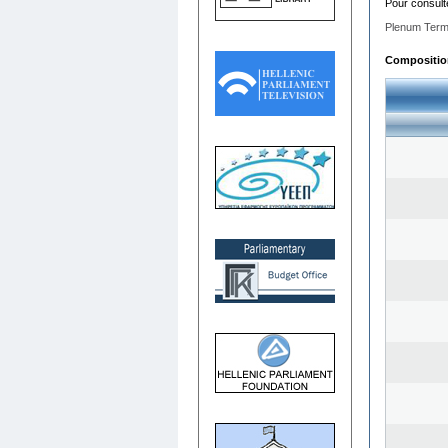
Pour consult
Plenum Term
Composition 