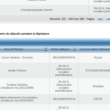
socialise panh
PA.SO.K. (M
Charalampopoulos Ioannis
socialise panh
Records: 221 - 240 from 300 - Pages:
ts de députés pendant la législature
Nom et Prénom
Partis politiques
Circonscription d’élection
Vyzas Vasileios - Evmenis
NEA DΙMOKRATIA
Kozani
PA.SO.K.
(Mouvement
Verelis Christos
EΤOLIEACARNANI
socialise
panhellénique)
PA.SO.K.
Tsetines Dimitrios
(Mouvement
Rhodope
(απεβίωσε στις 20/12/1999)
socialise
panhellénique)
aldaris Athanasios Konstantinou
NEA DΙMOKRATIA
D’ETAT
(απεβίωσε στις 04/10/1997)
PA.SO.K.