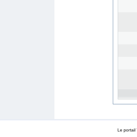
WEB-Mail
WEB-Apps
|
|
|
Conditions d’utilisation
Da
Le portai