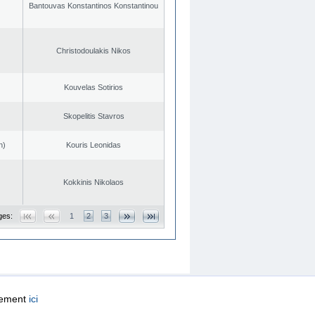
Bantouvas Konstantinos Konstantinou
Christodoulakis Nikos
Kouvelas Sotirios
Skopelitis Stavros
n)
Kouris Leonidas
Kokkinis Nikolaos
ges:
1
2
3
quement
ici