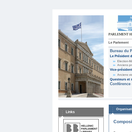
Le Parlement
Bureau du 
Le Président 
Election-M
Anciens pr
Vice-présiden
Anciens vi
Questeurs et s
Conférence 
Organisat
Links
Composit