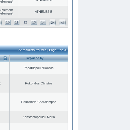
ellénique)
ouvement
ATHENES Β
ellénique)
10
11
12
13
14
22 résultats trouvés | Page 1 de 3
Replaced by
Papafilippou Nikolaos
E
Rokofyllos Christos
Damianidis Charalampos
Konstantopoulou Maria