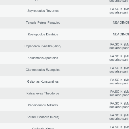
socialise panh
PA.SO.K. (M
Spyropoulos Rovertos
socialise panh
Tatoulis Petros Panagioti
NEA DΙMO
Kostopoulos Dimitrios
NEA DΙMO
PA.SO.K. (M
Papandreou Vasiliki (Vaso)
socialise panh
PA.SO.K. (M
Kaklamanis Apostolos
socialise panh
PA.SO.K. (M
Giannopoulos Evangelos
socialise panh
PA.SO.K. (M
Geitonas Konstantinos
socialise panh
PA.SO.K. (M
Katsanevas Theodoros
socialise panh
PA.SO.K. (M
Papaioannou Miltiadis
socialise panh
PA.SO.K. (M
Katseli Eleonora (Nora)
socialise panh
PA.SO.K. (M
Koulouris Kimon