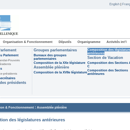
English
|
Franç
Organisation & Fonctionnement
Députés
Organigramme
Activités int'l
Parlement
Groupes parlementaires
Composition des législatur
antérieures
du Parlement
Bureaux des groupes
Section de Vacation
parlementaires
andat-Pouvoirs
Composition de la XXe législature
Composition des Sections A
ésidents
C
Assemblée plénière
ts
Composition des Sections
Composition de la XVIIe législature
ce-présidents
antérieures
ecrétaires
des présidents
:
ion & Fonctionnement
Assemblée plénière
ion des législatures antérieures