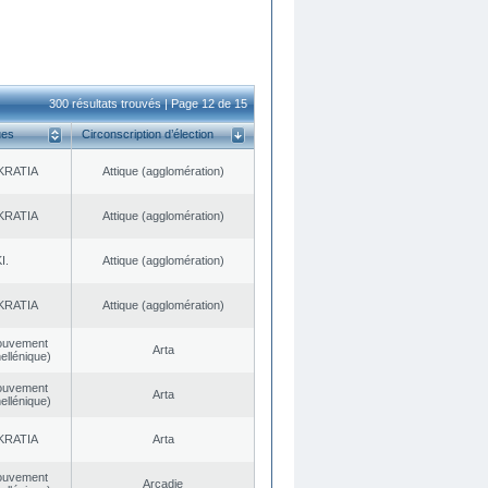
300 résultats trouvés | Page 12 de 15
ues
Circonscription d’élection
KRATIA
Αttique (agglomération)
KRATIA
Αttique (agglomération)
I.
Αttique (agglomération)
KRATIA
Αttique (agglomération)
ouvement
Arta
ellénique)
ouvement
Arta
ellénique)
KRATIA
Arta
ouvement
Arcadie