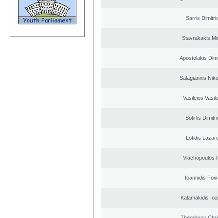
Sarris Dimitri
Stavrakakis M
Apostolakis Dimi
Salagiannis Nik
Vasileios Vasil
Sotirlis Dimitr
Lotidis Lazar
Vlachopoulos Il
Ioannidis Foi
Kalamakidis Ioa
Theodorou Chri