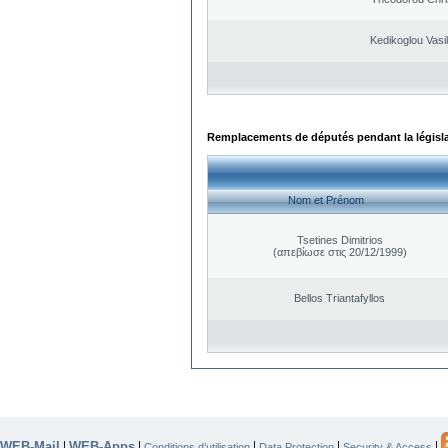
Kedikoglou Vasi
Remplacements de députés pendant la législ
Nom et Prénom
Tsetines Dimitrios
(απεβίωσε στις 20/12/1999)
Bellos Triantafyllos
WEB-Mail
WEB-Apps
|
|
|
|
|
Conditions d’utilisation
Data Protection
Security & Access