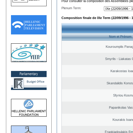
Pour consulter la composition des Assemblées plé
Plenum Term:
Composition finale de IXe Term (22/09/1996 - 
Nom et Prénom
Kouroumplis Panagi
Smyrlis - Liakatas 
Karakostas Ioa
Skandalidis Konst
Sfyriou Kosm
Papanikolas Vasi
Kourakis Ioan
Fragkiadoulakis E