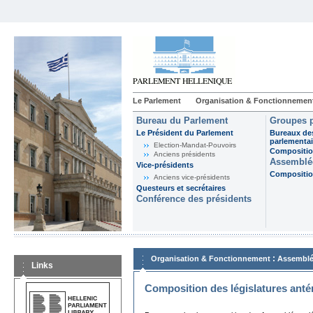
Le Parlement
Organisation & Fonctionnemen
Bureau du Parlement
Groupes p
Le Président du Parlement
Bureaux de
parlementai
Election-Mandat-Pouvoirs
Composition
Anciens présidents
Assemblée
Vice-présidents
Composition
Anciens vice-présidents
Questeurs et secrétaires
Conférence des présidents
:
Organisation & Fonctionnement
Assemblé
Links
Composition des législatures anté