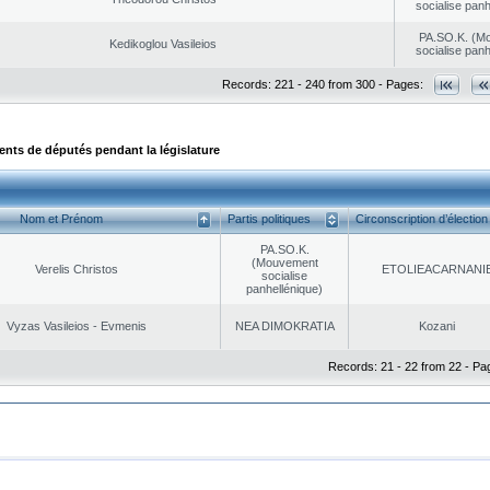
socialise panh
PA.SO.K. (M
Kedikoglou Vasileios
socialise panh
Records: 221 - 240 from 300 - Pages:
ts de députés pendant la législature
Nom et Prénom
Partis politiques
Circonscription d’élection
PA.SO.K.
(Mouvement
Verelis Christos
EΤOLIEACARNANI
socialise
panhellénique)
Vyzas Vasileios - Evmenis
NEA DΙMOKRATIA
Kozani
Records: 21 - 22 from 22 - Pa
|
|
ta Protection
Security & Access