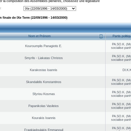
er la composition des Assemblées plénières, choisissez une législature
:
finale de IXe Term (22/09/1996 - 14/03/2000)
Nom et Prénom
Partis politiq
PA.SO.K. (M
Kouroumplis Panagiotis E.
socialise panh
PA.SO.K. (M
Smyrlis - Liakatas Christos
socialise panh
Karakostas Ioannis
DI.K.K
PA.SO.K. (M
Skandalidis Konstantinos
socialise panh
PA.SO.K. (M
Sfyriou Kosmas
socialise panh
PA.SO.K. (M
Papanikolas Vasileios
socialise panh
PA.SO.K. (M
Kourakis Ioannis
socialise panh
PA.SO.K. (M
Fragkiadoulakis Emmanouil