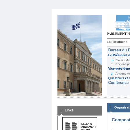
Le Parlement
Bureau du 
Le Président 
Election-M
Anciens pr
Vice-présiden
Anciens vi
Questeurs et s
Conférence 
Organisat
Links
Composit