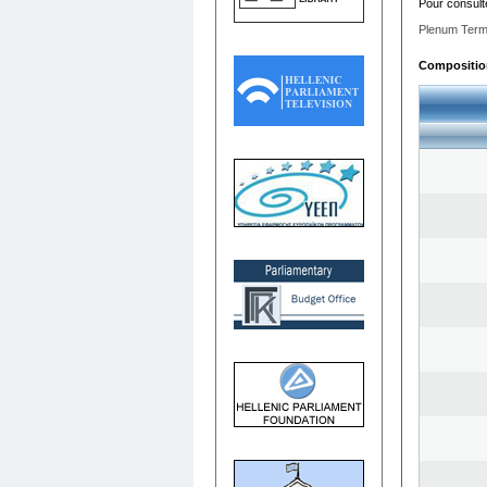
Pour consult
Plenum Term
Composition 