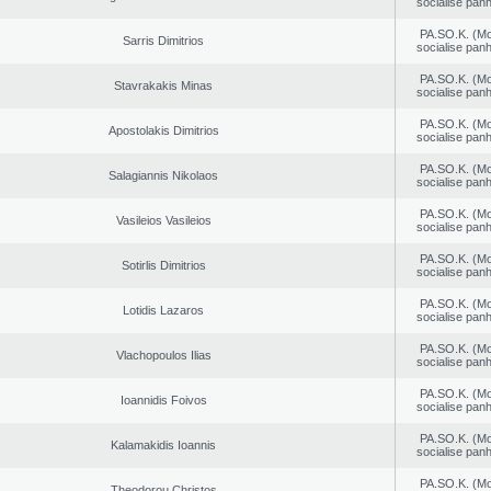
socialise panh
PA.SO.K. (M
Sarris Dimitrios
socialise panh
PA.SO.K. (M
Stavrakakis Minas
socialise panh
PA.SO.K. (M
Apostolakis Dimitrios
socialise panh
PA.SO.K. (M
Salagiannis Nikolaos
socialise panh
PA.SO.K. (M
Vasileios Vasileios
socialise panh
PA.SO.K. (M
Sotirlis Dimitrios
socialise panh
PA.SO.K. (M
Lotidis Lazaros
socialise panh
PA.SO.K. (M
Vlachopoulos Ilias
socialise panh
PA.SO.K. (M
Ioannidis Foivos
socialise panh
PA.SO.K. (M
Kalamakidis Ioannis
socialise panh
PA.SO.K. (M
Theodorou Christos