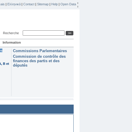
ais
|
Ελληνικά
|
Contact
|
Sitemap
|
Help
|
Open Data
Recherche
Information
es
Commissions Parlementaires
Commission de contrôle des
finances des partis et des
, B et
députés