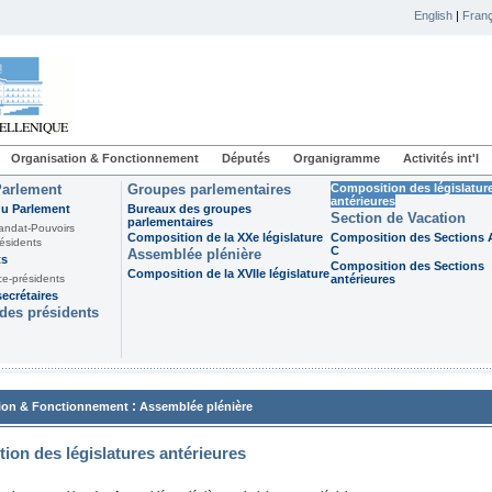
English
|
Franç
Organisation & Fonctionnement
Députés
Organigramme
Activités int'l
Parlement
Groupes parlementaires
Composition des législatur
antérieures
du Parlement
Bureaux des groupes
Section de Vacation
parlementaires
andat-Pouvoirs
Composition de la XXe législature
Composition des Sections A
ésidents
C
Assemblée plénière
ts
Composition des Sections
Composition de la XVIIe législature
ce-présidents
antérieures
ecrétaires
des présidents
:
ion & Fonctionnement
Assemblée plénière
ion des législatures antérieures