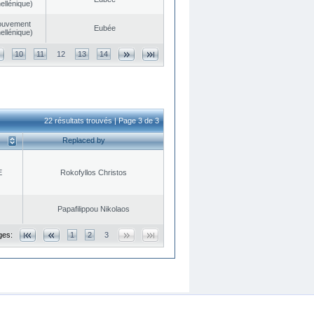
ellénique)
ouvement
Eubée
ellénique)
10
11
12
13
14
22 résultats trouvés | Page 3 de 3
Replaced by
E
Rokofyllos Christos
Papafilippou Nikolaos
ges:
1
2
3