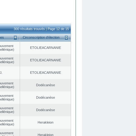
300 résultats trouvés | Page 12 de 15
ues
Circonscription d’élection
ouvement
EΤOLIEACARNANIE
ellénique)
ouvement
EΤOLIEACARNANIE
ellénique)
I.
EΤOLIEACARNANIE
ouvement
Dodécanèse
ellénique)
ouvement
Dodécanèse
ellénique)
ouvement
Dodécanèse
ellénique)
ouvement
Herakleion
ellénique)
ouvement
Herakleion