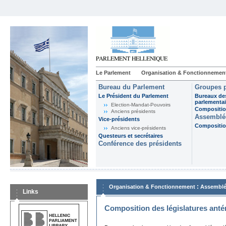
Le Parlement
Organisation & Fonctionnemen
Bureau du Parlement
Groupes p
Le Président du Parlement
Bureaux de
parlementai
Election-Mandat-Pouvoirs
Composition
Anciens présidents
Assemblée
Vice-présidents
Composition
Anciens vice-présidents
Questeurs et secrétaires
Conférence des présidents
:
Organisation & Fonctionnement
Assemblé
Links
Composition des législatures anté