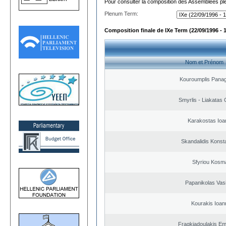
Pour consulter la composition des Assemblées plé
Plenum Term:
Composition finale de IXe Term (22/09/1996 - 
Nom et Prénom
Kouroumplis Panagi
Smyrlis - Liakatas 
Karakostas Ioa
Skandalidis Konst
Sfyriou Kosm
Papanikolas Vasi
Kourakis Ioan
Fragkiadoulakis E