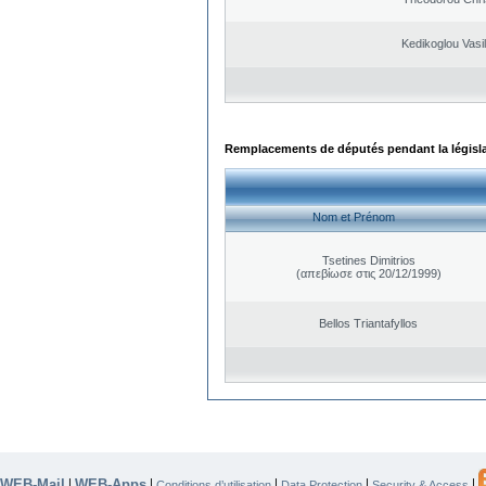
Kedikoglou Vasi
Remplacements de députés pendant la législ
Nom et Prénom
Tsetines Dimitrios
(απεβίωσε στις 20/12/1999)
Bellos Triantafyllos
WEB-Mail
WEB-Apps
|
|
|
|
|
Conditions d’utilisation
Data Protection
Security & Access