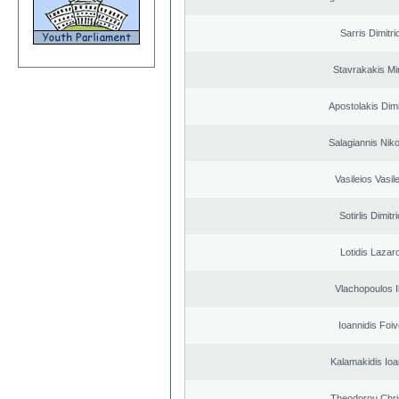
Sarris Dimitri
Stavrakakis M
Apostolakis Dimi
Salagiannis Nik
Vasileios Vasil
Sotirlis Dimitr
Lotidis Lazar
Vlachopoulos Il
Ioannidis Foi
Kalamakidis Ioa
Theodorou Chri