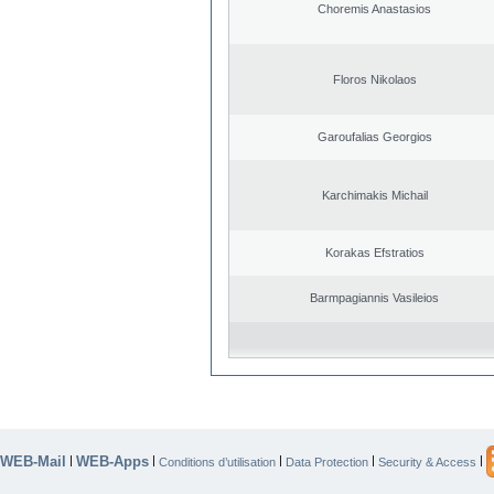
Choremis Anastasios
Floros Nikolaos
Garoufalias Georgios
Karchimakis Michail
Korakas Efstratios
Barmpagiannis Vasileios
WEB-Mail
WEB-Apps
|
|
|
|
|
Conditions d’utilisation
Data Protection
Security & Access