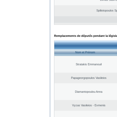
Spiliotopoulos Sp
Remplacements de députés pendant la législ
Nom et Prénom
Stratakis Emmanouil
Papageorgopoulos Vasileios
Diamantopoulou Anna
Vyzas Vasileios - Evmenis