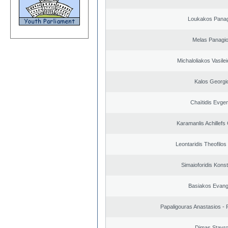
Loukakos Panag
Melas Panagio
Michaloliakos Vasilei
Kalos Georgi
Chaïtidis Evge
Karamanlis Achillefs
Leontaridis Theofilo
Simaioforidis Kons
Basiakos Evang
Papaligouras Anastasios - 
Dimas Stavr