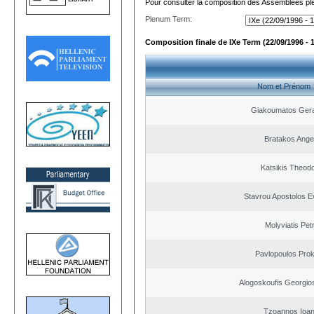
Pour consulter la composition des Assemblées plé
Plenum Term:
Composition finale de IXe Term (22/09/1996 - 
Nom et Prénom
Giakoumatos Ger
Bratakos Ange
Katsikis Theod
Stavrou Apostolos E
Molyviatis Pet
Pavlopoulos Pro
Alogoskoufis Georgio
Tzoannos Ioan