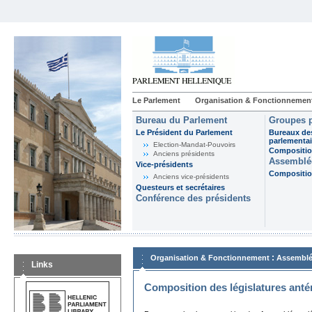
Le Parlement
Organisation & Fonctionnemen
Bureau du Parlement
Groupes p
Le Président du Parlement
Bureaux de
parlementai
Election-Mandat-Pouvoirs
Composition
Anciens présidents
Assemblée
Vice-présidents
Composition
Anciens vice-présidents
Questeurs et secrétaires
Conférence des présidents
:
Organisation & Fonctionnement
Assemblé
Links
Composition des législatures anté