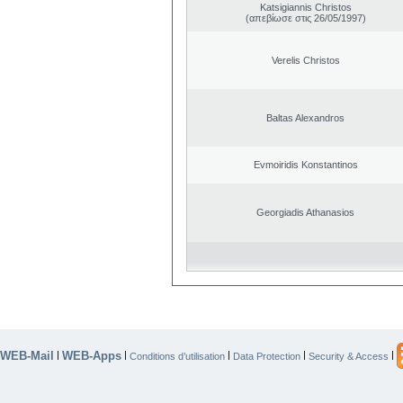
Katsigiannis Christos
(απεβίωσε στις 26/05/1997)
Verelis Christos
Baltas Alexandros
Evmoiridis Konstantinos
Georgiadis Athanasios
WEB-Mail
WEB-Apps
|
|
|
|
|
Conditions d’utilisation
Data Protection
Security & Access