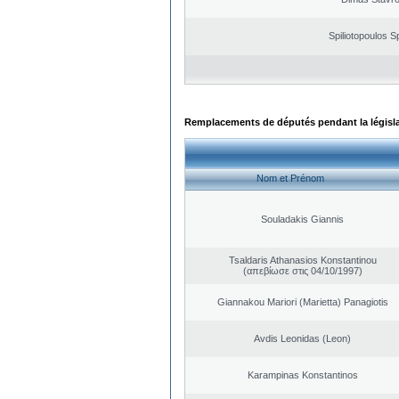
Spiliotopoulos Sp
Remplacements de députés pendant la législ
Nom et Prénom
Souladakis Giannis
Tsaldaris Athanasios Konstantinou
(απεβίωσε στις 04/10/1997)
Giannakou Mariori (Marietta) Panagiotis
Avdis Leonidas (Leon)
Karampinas Konstantinos