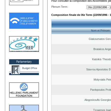
Pour consulter la composition des Assemblées plé
Plenum Term:
Composition finale de IXe Term (22/09/1996 - 
Nom et Prénom
Giakoumatos Ger
Bratakos Ange
Katsikis Theod
Stavrou Apostolos E
Molyviatis Pet
Pavlopoulos Pro
Alogoskoufis Georgio
Tzoannos Ioan