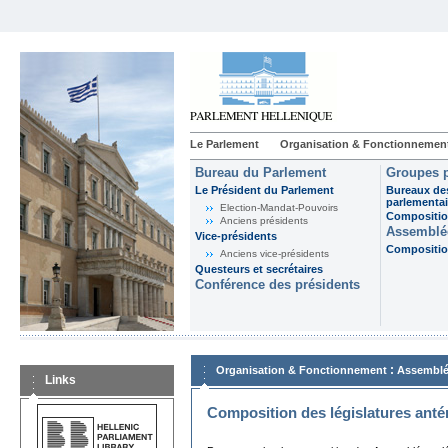
Le Parlement
Organisation & Fonctionnemen
Bureau du Parlement
Groupes p
Le Président du Parlement
Bureaux de
parlementai
Election-Mandat-Pouvoirs
Composition
Anciens présidents
Assemblée
Vice-présidents
Composition
Anciens vice-présidents
Questeurs et secrétaires
Conférence des présidents
:
Organisation & Fonctionnement
Assemblé
Links
Composition des législatures anté