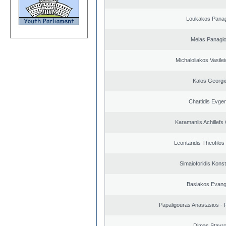
Loukakos Panag
Melas Panagio
Michaloliakos Vasilei
Kalos Georgi
Chaïtidis Evge
Karamanlis Achillefs
Leontaridis Theofilo
Simaioforidis Kons
Basiakos Evang
Papaligouras Anastasios - 
Dimas Stavr