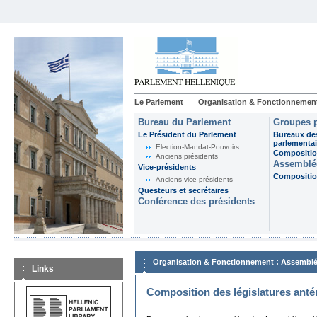
Le Parlement
Organisation & Fonctionnemen
Bureau du Parlement
Groupes p
Le Président du Parlement
Bureaux de
parlementai
Election-Mandat-Pouvoirs
Composition
Anciens présidents
Assemblée
Vice-présidents
Composition
Anciens vice-présidents
Questeurs et secrétaires
Conférence des présidents
:
Organisation & Fonctionnement
Assemblé
Links
Composition des législatures anté