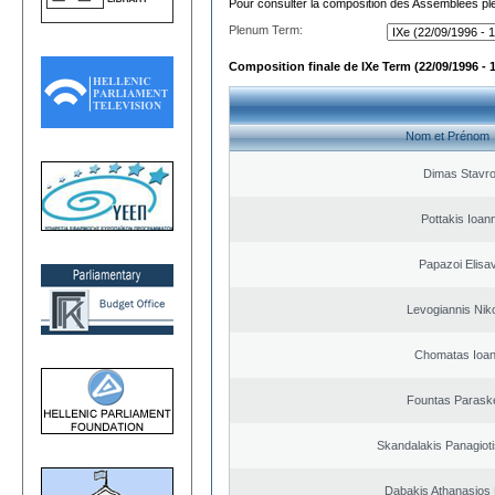
Pour consulter la composition des Assemblées plé
Plenum Term:
Composition finale de IXe Term (22/09/1996 - 
Nom et Prénom
Dimas Stavr
Pottakis Ioann
Papazoi Elisa
Levogiannis Nik
Chomatas Ioan
Fountas Parask
Skandalakis Panagioti
Dabakis Athanasios 