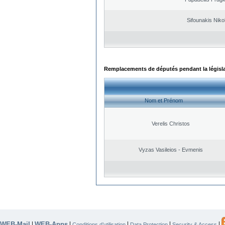
Sifounakis Niko
Remplacements de députés pendant la législ
Nom et Prénom
Verelis Christos
Vyzas Vasileios - Evmenis
WEB-Mail
WEB-Apps
|
|
|
|
|
Conditions d’utilisation
Data Protection
Security & Access