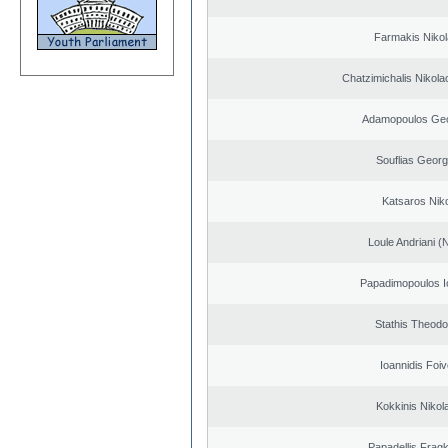
Farmakis Niko
Chatzimichalis Nikola
Adamopoulos Geo
Souflias Georg
Katsaros Nik
Loule Andriani (N
Papadimopoulos I
Stathis Theodo
Ioannidis Foi
Kokkinis Nikol
Papadellis Fragk