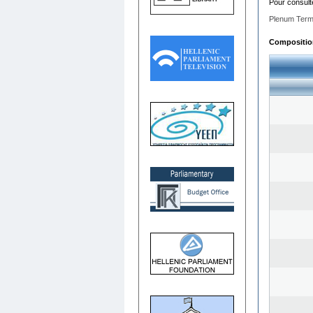
Pour consult
Plenum Term
Composition 