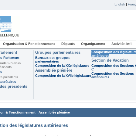
English
|
Franç
Organisation & Fonctionnement
Députés
Organigramme
Activités int'l
Parlement
Groupes parlementaires
Composition des législatur
antérieures
du Parlement
Bureaux des groupes
Section de Vacation
parlementaires
andat-Pouvoirs
Composition de la XXe législature
Composition des Sections A
ésidents
C
Assemblée plénière
ts
Composition des Sections
Composition de la XVIIe législature
ce-présidents
antérieures
ecrétaires
des présidents
:
ion & Fonctionnement
Assemblée plénière
ion des législatures antérieures