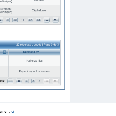
ellénique)
ouvement
Céphalonie
ellénique)
9
10
11
12
13
22 résultats trouvés | Page 3 de 3
Replaced by
Kallioras Ilias
Papadimopoulos Ioannis
ges:
1
2
3
quement
ici