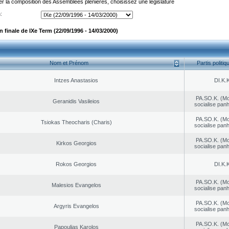
er la composition des Assemblées plénières, choisissez une législature
:
finale de IXe Term (22/09/1996 - 14/03/2000)
Nom et Prénom
Partis politiq
Intzes Anastasios
DI.K.K
PA.SO.K. (M
Geranidis Vasileios
socialise panh
PA.SO.K. (M
Tsiokas Theocharis (Charis)
socialise panh
PA.SO.K. (M
Kirkos Georgios
socialise panh
Rokos Georgios
DI.K.K
PA.SO.K. (M
Malesios Evangelos
socialise panh
PA.SO.K. (M
Argyris Evangelos
socialise panh
PA.SO.K. (M
Papoulias Karolos