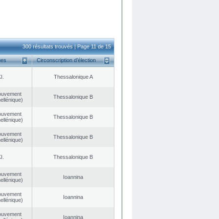
300 résultats trouvés | Page 11 de 15
ues
Circonscription d’élection
I.
Thessalonique A
ouvement
Thessalonique B
ellénique)
ouvement
Thessalonique B
ellénique)
ouvement
Thessalonique B
ellénique)
I.
Thessalonique B
ouvement
Ioannina
ellénique)
ouvement
Ioannina
ellénique)
ouvement
Ioannina