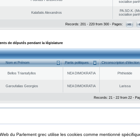
socialise panh
PA.SO.K. (M
Kalafatis Alexandros
socialise panh
Records: 201 - 220 from 300 - Pages:
ts de députés pendant la législature
Nom et Prénom
Partis politiques
Circonscription d’élection
Bellos Triantafyllos
NEA DΙMOKRATIA
Phthiotide
Garoufalias Georgios
NEA DΙMOKRATIA
Larissa
Records: 21 - 22 from 22 - Pa
|
|
ta Protection
Security & Access
l Web du Parlement grec utilise les cookies comme mentionné spécifi