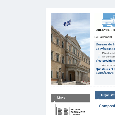
Le Parlement
Bureau du 
Le Président 
Election-M
Anciens pr
Vice-présiden
Anciens vi
Questeurs et s
Conférence 
Organisat
Links
Composit