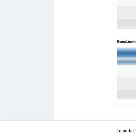
Remplacemen
WEB-Mail
WEB-Apps
|
|
|
Conditions d’utilisation
Da
Le portai