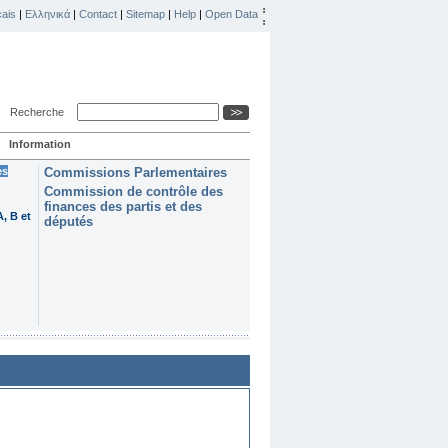
ais
|
Ελληνικά
|
Contact
|
Sitemap
|
Help
|
Open Data
Recherche
Information
es
Commissions Parlementaires
Commission de contrôle des
finances des partis et des
, B et
députés