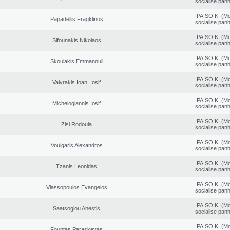
socialise panh
PA.SO.K. (M
Papadellis Fragklinos
socialise panh
PA.SO.K. (M
Sifounakis Nikolaos
socialise panh
PA.SO.K. (M
Skoulakis Emmanouil
socialise panh
PA.SO.K. (M
Valyrakis Ioan. Iosif
socialise panh
PA.SO.K. (M
Michelogiannis Iosif
socialise panh
PA.SO.K. (M
Zisi Rodoula
socialise panh
PA.SO.K. (M
Voulgaris Alexandros
socialise panh
PA.SO.K. (M
Tzanis Leonidas
socialise panh
PA.SO.K. (M
Vlassopoulos Evangelos
socialise panh
PA.SO.K. (M
Saatsoglou Anestis
socialise panh
PA.SO.K. (M
Fountas Paraskevas