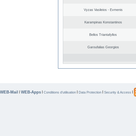
Vyzas Vasileios - Evmenis
Karampinas Konstantinos
Bellos Triantafyllos
Garoufalias Georgios
WEB-Mail
WEB-Apps
|
|
|
|
|
Conditions d’utilisation
Data Protection
Security & Access