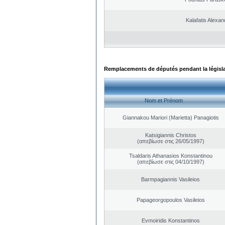
Kalafatis Alexa
Remplacements de députés pendant la législ
Nom et Prénom
Giannakou Mariori (Marietta) Panagiotis
Katsigiannis Christos
(απεβίωσε στις 26/05/1997)
Tsaldaris Athanasios Konstantinou
(απεβίωσε στις 04/10/1997)
Barmpagiannis Vasileios
Papageorgopoulos Vasileios
Evmoiridis Konstantinos