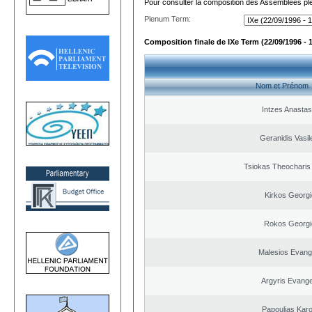
Pour consulter la composition des Assemblées plé
Plenum Term:
Composition finale de IXe Term (22/09/1996 - 
Nom et Prénom
Intzes Anastas
Geranidis Vasil
Tsiokas Theocharis 
Kirkos Georgi
Rokos Georgi
Malesios Evang
Argyris Evange
Papoulias Karo