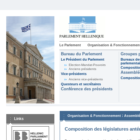
Le Parlement
Organisation & Fonctionnemen
Bureau du Parlement
Groupes p
Le Président du Parlement
Bureaux de
parlementai
Election-Mandat-Pouvoirs
Composition
Anciens présidents
Assemblée
Vice-présidents
Composition
Anciens vice-présidents
Questeurs et secrétaires
Conférence des présidents
:
Organisation & Fonctionnement
Assemblé
Links
Composition des législatures anté