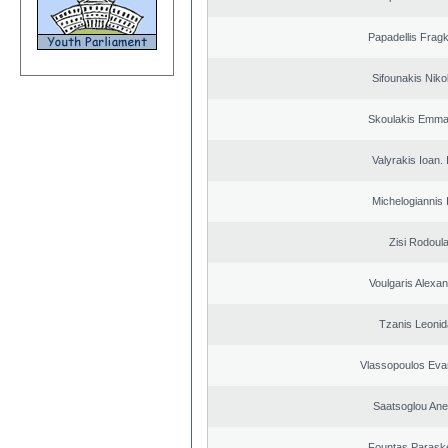
Papadellis Fragk
Sifounakis Niko
Skoulakis Emma
Valyrakis Ioan. 
Michelogiannis I
Zisi Rodoul
Voulgaris Alexa
Tzanis Leoni
Vlassopoulos Eva
Saatsoglou Ane
Fountas Parask