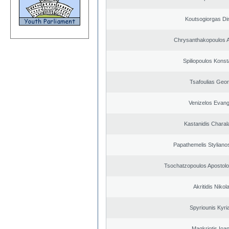
Koutsogiorgas Dim
Chrysanthakopoulos 
Spiliopoulos Konst
Tsafoulias Geor
Venizelos Evang
Kastanidis Chara
Papathemelis Styliano
Tsochatzopoulos Apostolo
Akritidis Nikol
Spyriounis Kyri
Magkriotis Ioa