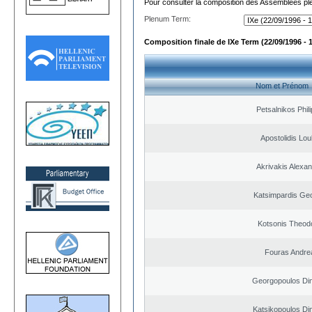
Pour consulter la composition des Assemblées plé
Plenum Term:
Composition finale de IXe Term (22/09/1996 - 
Nom et Prénom
Petsalnikos Phil
Apostolidis Lo
Akrivakis Alexa
Katsimpardis Ge
Kotsonis Theod
Fouras Andre
Georgopoulos Dim
Katsikopoulos Dim