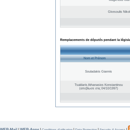
Gkesoulis Niko
Remplacements de députés pendant la législ
Nom et Prénom
Souladakis Giannis
Tsaldaris Athanasios Konstantinou
(απεβίωσε στις 04/10/1997)
WEB-Mail
WEB-Apps
|
|
|
|
|
Conditions d’utilisation
Data Protection
Security & Access