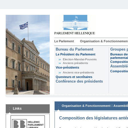
Le Parlement
Organisation & Fonctionnemen
Bureau du Parlement
Groupes p
Le Président du Parlement
Bureaux de
parlementai
Election-Mandat-Pouvoirs
Composition
Anciens présidents
Assemblée
Vice-présidents
Composition
Anciens vice-présidents
Questeurs et secrétaires
Conférence des présidents
:
Organisation & Fonctionnement
Assemblé
Links
Composition des législatures anté