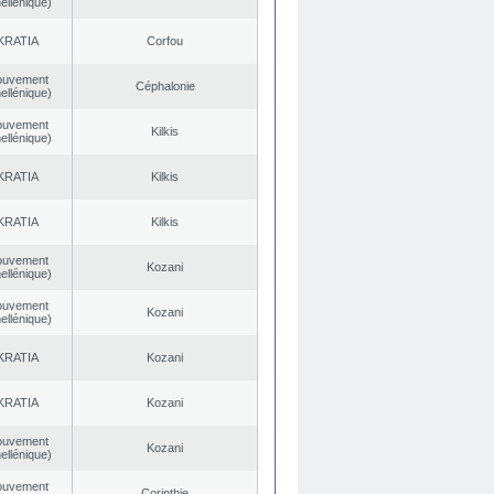
ellénique)
KRATIA
Corfou
ouvement
Céphalonie
ellénique)
ouvement
Kilkis
ellénique)
KRATIA
Kilkis
KRATIA
Kilkis
ouvement
Kozani
ellénique)
ouvement
Kozani
ellénique)
KRATIA
Kozani
KRATIA
Kozani
ouvement
Kozani
ellénique)
ouvement
Corinthie