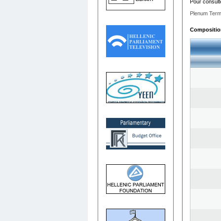
Pour consult
Plenum Term
Composition 