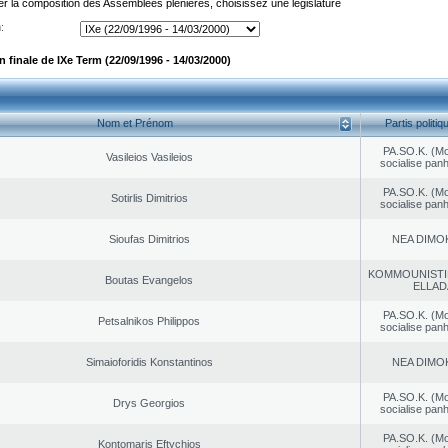
er la composition des Assemblées plénières, choisissez une législature
:
finale de IXe Term (22/09/1996 - 14/03/2000)
Nom et Prénom
Partis politiq
PA.SO.K. (M
Vasileios Vasileios
socialise panh
PA.SO.K. (M
Sotirlis Dimitrios
socialise panh
Sioufas Dimitrios
NEA DΙMO
KOMMOUNISTI
Boutas Evangelos
ELLAD
PA.SO.K. (M
Petsalnikos Philippos
socialise panh
Simaioforidis Konstantinos
NEA DΙMO
PA.SO.K. (M
Drys Georgios
socialise panh
PA.SO.K. (M
Kontomaris Eftychios