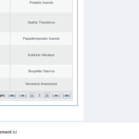
Pottakis Ioannis
Stathis Theodoros
Papadimopoulos Ioannis
Kokkinis Nikolaos
Skopelitis Stavros
Nerantzis Anastasios
ges:
1
2
3
quement
ici