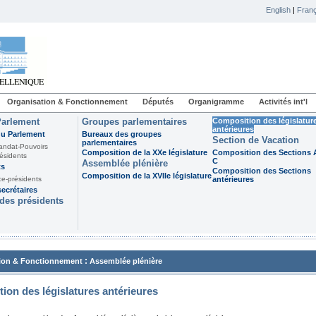
English
|
Franç
Organisation & Fonctionnement
Députés
Organigramme
Activités int'l
Parlement
Groupes parlementaires
Composition des législatur
antérieures
du Parlement
Bureaux des groupes
Section de Vacation
parlementaires
andat-Pouvoirs
Composition de la XXe législature
Composition des Sections A
ésidents
C
Assemblée plénière
ts
Composition des Sections
Composition de la XVIIe législature
ce-présidents
antérieures
ecrétaires
des présidents
:
ion & Fonctionnement
Assemblée plénière
ion des législatures antérieures