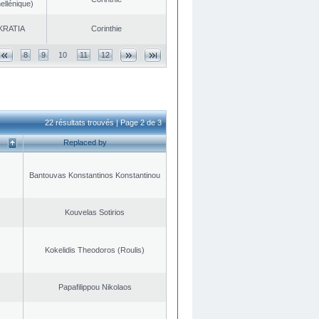
ellénique)
KRATIA
Corinthie
8
9
10
11
12
22 résultats trouvés | Page 2 de 3
Replaced by
Bantouvas Konstantinos Konstantinou
Kouvelas Sotirios
Kokelidis Theodoros (Roulis)
Papafilippou Nikolaos