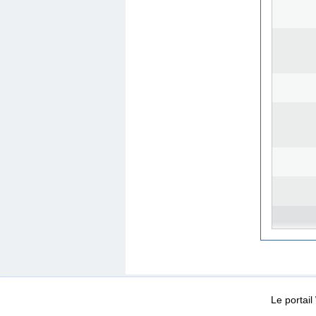
WEB-Mail
WEB-Apps
|
|
|
Conditions d’utilisation
Da
Le portai