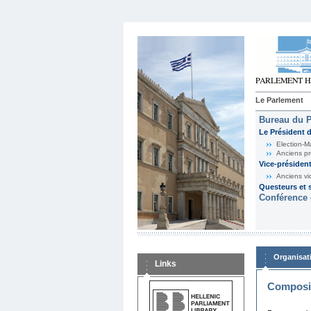
Le Parlement
Bureau du 
Le Président 
Election-M
Anciens pr
Vice-présiden
Anciens vi
Questeurs et s
Conférence 
Organisat
Links
Composit