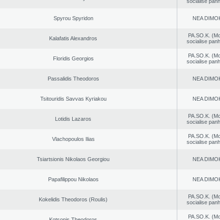
socialise panh
Spyrou Spyridon
NEA DΙMO
PA.SO.K. (M
Kalafatis Alexandros
socialise panh
PA.SO.K. (M
Floridis Georgios
socialise panh
Passalidis Theodoros
NEA DΙMO
Tsitouridis Savvas Kyriakou
NEA DΙMO
PA.SO.K. (M
Lotidis Lazaros
socialise panh
PA.SO.K. (M
Vlachopoulos Ilias
socialise panh
Tsiartsionis Nikolaos Georgiou
NEA DΙMO
Papafilippou Nikolaos
NEA DΙMO
PA.SO.K. (M
Kokelidis Theodoros (Roulis)
socialise panh
PA.SO.K. (M
Kotsonis Theodoros