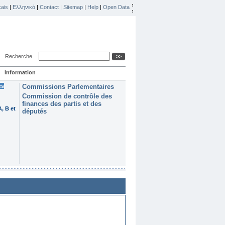
ais
|
Ελληνικά
|
Contact
|
Sitemap
|
Help
|
Open Data
Recherche
Information
es
Commissions Parlementaires
Commission de contrôle des
finances des partis et des
, B et
députés