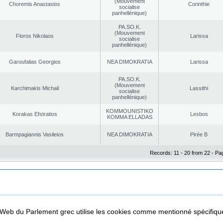
(Mouvement
Choremis Anastasios
Corinthie
socialise
panhellénique)
PA.SO.K.
(Mouvement
Floros Nikolaos
Larissa
socialise
panhellénique)
Garoufalias Georgios
NEA DΙMOKRATIA
Larissa
PA.SO.K.
(Mouvement
Karchimakis Michail
Lassithi
socialise
panhellénique)
KOMMOUNISTIKO
Korakas Efstratios
Lesbos
KOMMA ELLADAS
Barmpagiannis Vasileios
NEA DΙMOKRATIA
Pirée B
Records: 11 - 20 from 22 - Pa
|
|
ta Protection
Security & Access
l Web du Parlement grec utilise les cookies comme mentionné spécifi