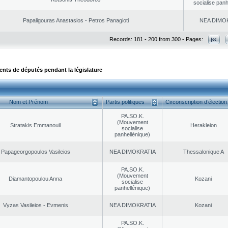
socialise panh
Papaligouras Anastasios - Petros Panagioti
NEA DΙMO
Records: 181 - 200 from 300 - Pages:
ts de députés pendant la législature
Nom et Prénom
Partis politiques
Circonscription d’élection
PA.SO.K.
(Mouvement
Stratakis Emmanouil
Herakleion
socialise
panhellénique)
Papageorgopoulos Vasileios
NEA DΙMOKRATIA
Thessalonique A
PA.SO.K.
(Mouvement
Diamantopoulou Anna
Kozani
socialise
panhellénique)
Vyzas Vasileios - Evmenis
NEA DΙMOKRATIA
Kozani
PA.SO.K.