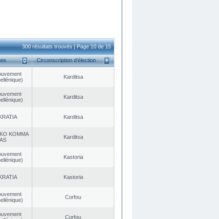
300 résultats trouvés | Page 10 de 15
ues
Circonscription d’élection
ouvement
Karditsa
ellénique)
ouvement
Karditsa
ellénique)
KRATIA
Karditsa
KO KOMMA
Karditsa
AS
ouvement
Kastoria
ellénique)
KRATIA
Kastoria
ouvement
Corfou
ellénique)
ouvement
Corfou