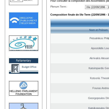
Pour consulter la composition des Assemblées plé
Plenum Term:
Composition finale de IXe Term (22/09/1996 - 
Nom et Prénom
Petsalnikos Phil
Apostolidis Lo
Akrivakis Alexa
Katsimpardis Ge
Kotsonis Theod
Fouras Andre
Georgopoulos Dim
Katsikopoulos Dim