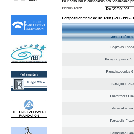
Pour consulter la composition des Assemblées plé
Plenum Term:
Composition finale de IXe Term (22/09/1996 - 
Nom et Prénom
Pagkalos Theod
Panagiotopoulos At
Panagiotopoulos G
Panagiotou Sta
Pantermalis Dimi
Papadatos Ioa
Papadellis Fragk
Papadimas Lam