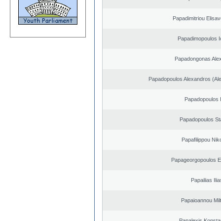
Papadimitriou Elisav
Papadimopoulos I
Papadongonas Ale
Papadopoulos Alexandros (Ale
Papadopoulos I
Papadopoulos St
Papafilippou Nik
Papageorgopoulos El
Papailias Ilia
Papaioannou Milt
Papalexis Konsta