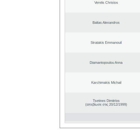
Verelis Christos
Baltas Alexandros
Stratakis Emmanouil
Diamantopoulou Anna
Karchimakis Michail
Tsetines Dimitrios
(απεβίωσε στις 20/12/1999)