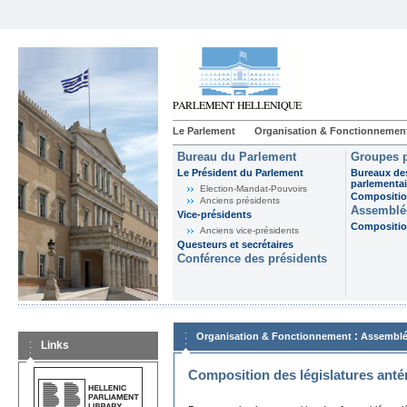
Le Parlement
Organisation & Fonctionnemen
Bureau du Parlement
Groupes p
Le Président du Parlement
Bureaux de
parlementai
Election-Mandat-Pouvoirs
Composition
Anciens présidents
Assemblée
Vice-présidents
Composition
Anciens vice-présidents
Questeurs et secrétaires
Conférence des présidents
:
Organisation & Fonctionnement
Assemblé
Links
Composition des législatures anté