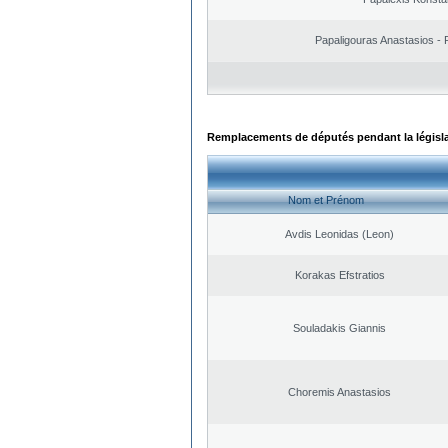
Papaligouras Anastasios - 
Remplacements de députés pendant la législ
Nom et Prénom
Avdis Leonidas (Leon)
Korakas Efstratios
Souladakis Giannis
Choremis Anastasios