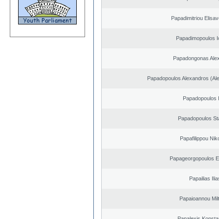
Papadimitriou Elisav
Papadimopoulos I
Papadongonas Ale
Papadopoulos Alexandros (Ale
Papadopoulos I
Papadopoulos St
Papafilippou Nik
Papageorgopoulos El
Papailias Ilia
Papaioannou Milt
Papalexis Konsta