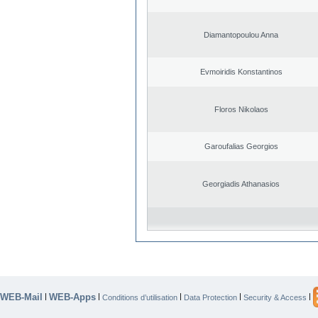
Diamantopoulou Anna
Evmoiridis Konstantinos
Floros Nikolaos
Garoufalias Georgios
Georgiadis Athanasios
WEB-Mail
WEB-Apps
|
|
|
|
|
Conditions d’utilisation
Data Protection
Security & Access