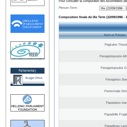
Pour consulter la composition des Assemblées plé
Plenum Term:
Composition finale de IXe Term (22/09/1996 - 
Nom et Prénom
Pagkalos Theod
Panagiotopoulos At
Panagiotopoulos G
Panagiotou Sta
Pantermalis Dimi
Papadatos Ioa
Papadellis Fragk
Papadimas Lam