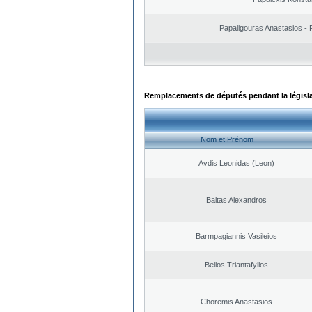
Papaligouras Anastasios - 
Remplacements de députés pendant la législ
Nom et Prénom
Avdis Leonidas (Leon)
Baltas Alexandros
Barmpagiannis Vasileios
Bellos Triantafyllos
Choremis Anastasios