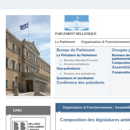
Le Parlement
Organisation & Fonctionnemen
Bureau du Parlement
Groupes p
Le Président du Parlement
Bureaux de
parlementai
Election-Mandat-Pouvoirs
Composition
Anciens présidents
Assemblée
Vice-présidents
Composition
Anciens vice-présidents
Questeurs et secrétaires
Conférence des présidents
:
Organisation & Fonctionnement
Assemblé
Links
Composition des législatures anté