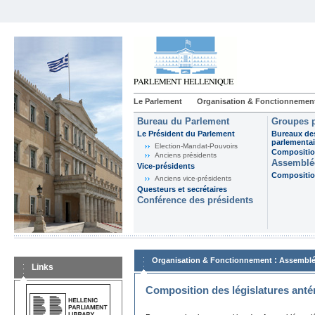
Le Parlement
Organisation & Fonctionnemen
Bureau du Parlement
Groupes p
Le Président du Parlement
Bureaux de
parlementai
Election-Mandat-Pouvoirs
Composition
Anciens présidents
Assemblée
Vice-présidents
Composition
Anciens vice-présidents
Questeurs et secrétaires
Conférence des présidents
:
Organisation & Fonctionnement
Assemblé
Links
Composition des législatures anté