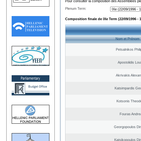
Pour consulter la composition des Assemblées plé
Plenum Term:
Composition finale de IXe Term (22/09/1996 - 
Nom et Prénom
Petsalnikos Phil
Apostolidis Lo
Akrivakis Alexa
Katsimpardis Ge
Kotsonis Theod
Fouras Andre
Georgopoulos Dim
Katsikopoulos Dim