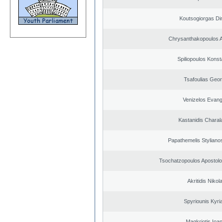
Koutsogiorgas Dim
Chrysanthakopoulos 
Spiliopoulos Konst
Tsafoulias Geor
Venizelos Evang
Kastanidis Chara
Papathemelis Styliano
Tsochatzopoulos Apostolo
Akritidis Nikol
Spyriounis Kyri
Magkriotis Ioa