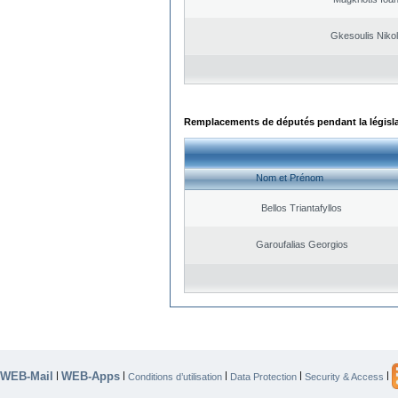
Gkesoulis Niko
Remplacements de députés pendant la législ
Nom et Prénom
Bellos Triantafyllos
Garoufalias Georgios
WEB-Mail
WEB-Apps
|
|
|
|
|
Conditions d’utilisation
Data Protection
Security & Access