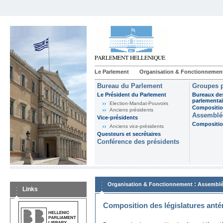
Le Parlement
Organisation & Fonctionnemen
Bureau du Parlement
Groupes p
Le Président du Parlement
Bureaux de
parlementai
Election-Mandat-Pouvoirs
Composition
Anciens présidents
Assemblée
Vice-présidents
Composition
Anciens vice-présidents
Questeurs et secrétaires
Conférence des présidents
:
Organisation & Fonctionnement
Assemblé
Links
Composition des législatures anté