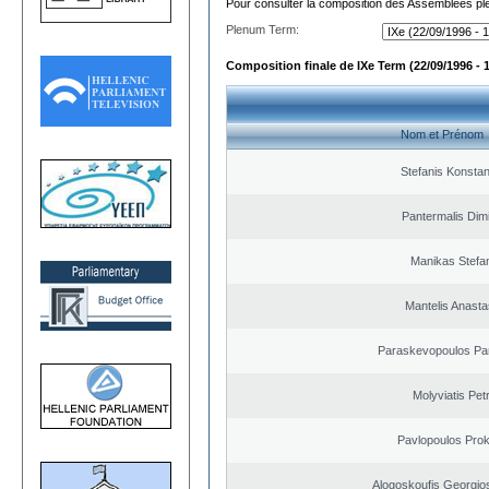
Pour consulter la composition des Assemblées plé
Plenum Term:
Composition finale de IXe Term (22/09/1996 - 
Nom et Prénom
Stefanis Konstan
Pantermalis Dimi
Manikas Stefa
Mantelis Anasta
Paraskevopoulos Pa
Molyviatis Pet
Pavlopoulos Pro
Alogoskoufis Georgio