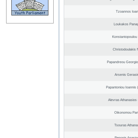
Tzoannos Ioan
Loukakos Panag
Konstantopoulou
Christodoulakis 
Papandreou Georgio
Arsenis Geras
Papantoniou Ioannis 
Alevras Athanasios
Oikonomou Pant
Tsouras Athana
Peponis Anasta