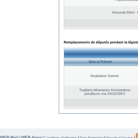
Anousaki Eleni - I
Remplacements de députés pendant la législ
Nom et Prénom
Souladakis Giannis
Tsaldaris Athanasios Konstantinou
(απεβίωσε στις 04/10/1997)
WEB-Mail
WEB-Apps
|
|
|
|
|
Conditions d’utilisation
Data Protection
Security & Access