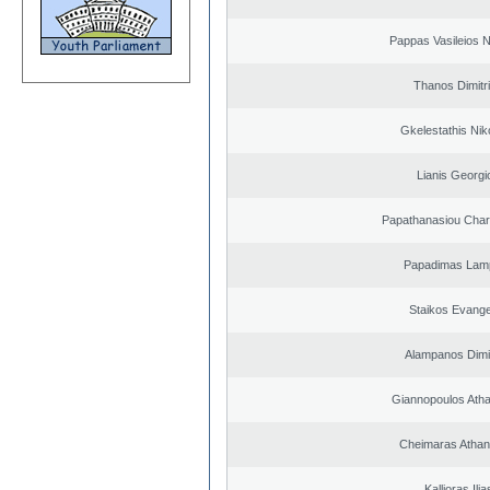
Pappas Vasileios N
Thanos Dimitr
Gkelestathis Nik
Lianis Georgi
Papathanasiou Cha
Papadimas Lam
Staikos Evang
Alampanos Dimit
Giannopoulos Ath
Cheimaras Athan
Kallioras Ilia