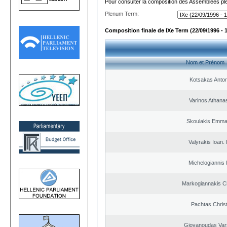
Pour consulter la composition des Assemblées plé
Plenum Term:
Composition finale de IXe Term (22/09/1996 - 
Nom et Prénom
Kotsakas Anto
Varinos Athana
Skoulakis Emma
Valyrakis Ioan. 
Michelogiannis I
Markogiannakis Ch
Pachtas Chris
Giovanoudas Var