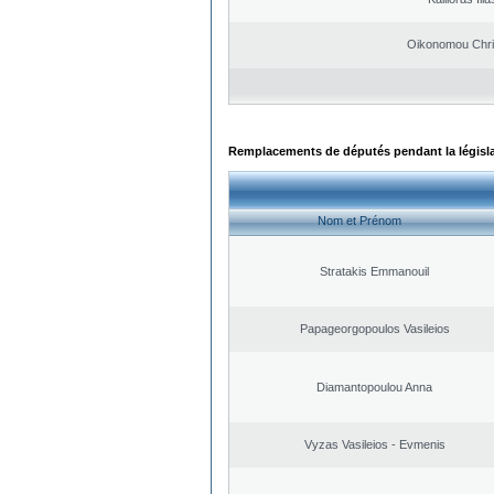
Oikonomou Chri
Remplacements de députés pendant la législ
Nom et Prénom
Stratakis Emmanouil
Papageorgopoulos Vasileios
Diamantopoulou Anna
Vyzas Vasileios - Evmenis