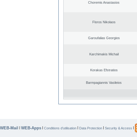
Choremis Anastasios
Floros Nikolaos
Garoufalias Georgios
Karchimakis Michail
Korakas Efstratios
Barmpagiannis Vasileios
WEB-Mail
WEB-Apps
|
|
|
|
|
Conditions d’utilisation
Data Protection
Security & Access