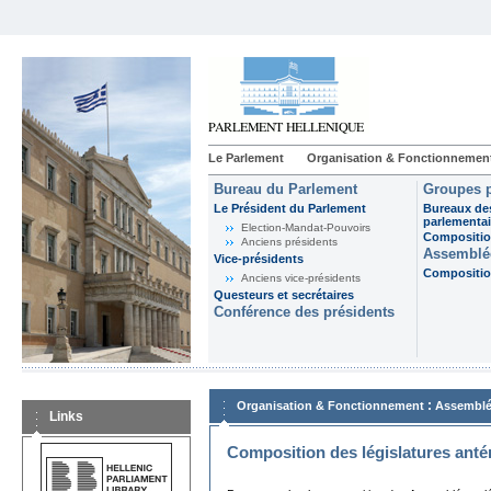
Le Parlement
Organisation & Fonctionnemen
Bureau du Parlement
Groupes p
Le Président du Parlement
Bureaux de
parlementai
Election-Mandat-Pouvoirs
Composition
Anciens présidents
Assemblée
Vice-présidents
Composition
Anciens vice-présidents
Questeurs et secrétaires
Conférence des présidents
:
Organisation & Fonctionnement
Assemblé
Links
Composition des législatures anté