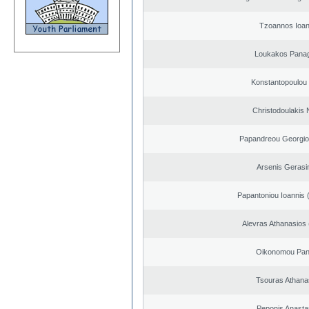
Tzoannos Ioan
Loukakos Panag
Konstantopoulou
Christodoulakis 
Papandreou Georgio
Arsenis Geras
Papantoniou Ioannis 
Alevras Athanasios
Oikonomou Pant
Tsouras Athana
Peponis Anasta