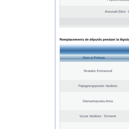
Anousaki Eleni - I
Remplacements de députés pendant la législ
Nom et Prénom
Stratakis Emmanouil
Papageorgopoulos Vasileios
Diamantopoulou Anna
Vyzas Vasileios - Evmenis