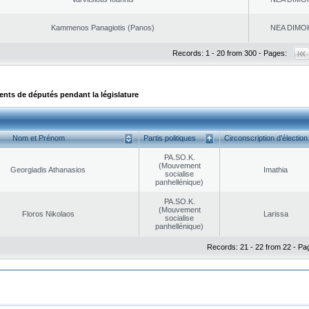
Kammenos Panagiotis (Panos)
NEA DΙMO
Records: 1 - 20 from 300 - Pages:
ts de députés pendant la législature
Nom et Prénom
Partis politiques
Circonscription d’élection
PA.SO.K.
(Mouvement
Georgiadis Athanasios
Imathia
socialise
panhellénique)
PA.SO.K.
(Mouvement
Floros Nikolaos
Larissa
socialise
panhellénique)
Records: 21 - 22 from 22 - Pa