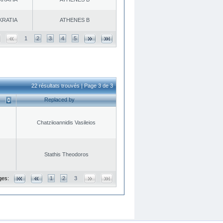
KRATIA
ATHENES Β
1
2
3
4
5
22 résultats trouvés | Page 3 de 3
Replaced by
Chatziioannidis Vasileios
Stathis Theodoros
ges:
1
2
3