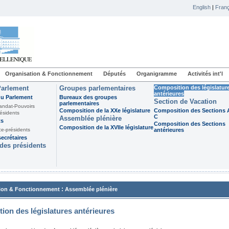
English
|
Franç
Organisation & Fonctionnement
Députés
Organigramme
Activités int'l
Parlement
Groupes parlementaires
Composition des législatur
antérieures
du Parlement
Bureaux des groupes
Section de Vacation
parlementaires
andat-Pouvoirs
Composition de la XXe législature
Composition des Sections A
ésidents
C
Assemblée plénière
ts
Composition des Sections
Composition de la XVIIe législature
ce-présidents
antérieures
ecrétaires
des présidents
:
ion & Fonctionnement
Assemblée plénière
ion des législatures antérieures