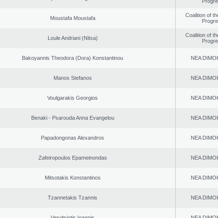
Progr
Coalition of t
Moustafa Moustafa
Progr
Coalition of t
Loule Andriani (Nitsa)
Progr
Bakoyannis Theodora (Dora) Konstantinou
NEA DΙMO
Manos Stefanos
NEA DΙMO
Voulgarakis Georgios
NEA DΙMO
Benaki - Psarouda Anna Evangelou
NEA DΙMO
Papadongonas Alexandros
NEA DΙMO
Zafeiropoulos Epameinondas
NEA DΙMO
Mitsotakis Konstantinos
NEA DΙMO
Tzannetakis Tzannis
NEA DΙMO
Varvitsiotis Ioannis
NEA DΙMO