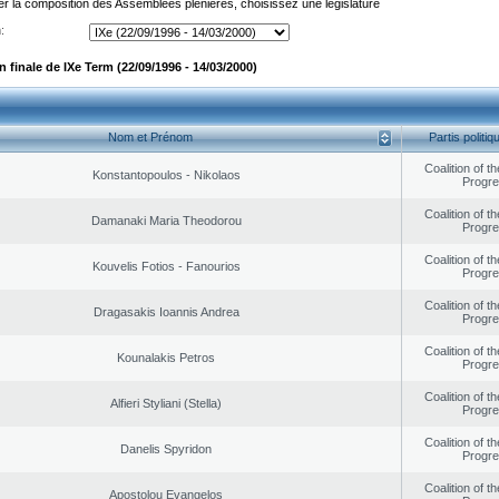
er la composition des Assemblées plénières, choisissez une législature
:
finale de IXe Term (22/09/1996 - 14/03/2000)
Nom et Prénom
Partis politiq
Coalition of t
Konstantopoulos - Nikolaos
Progr
Coalition of t
Damanaki Maria Theodorou
Progr
Coalition of t
Kouvelis Fotios - Fanourios
Progr
Coalition of t
Dragasakis Ioannis Andrea
Progr
Coalition of t
Kounalakis Petros
Progr
Coalition of t
Alfieri Styliani (Stella)
Progr
Coalition of t
Danelis Spyridon
Progr
Coalition of t
Apostolou Evangelos