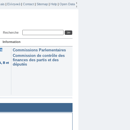
ais
|
Ελληνικά
|
Contact
|
Sitemap
|
Help
|
Open Data
Recherche
Information
es
Commissions Parlementaires
Commission de contrôle des
finances des partis et des
, B et
députés