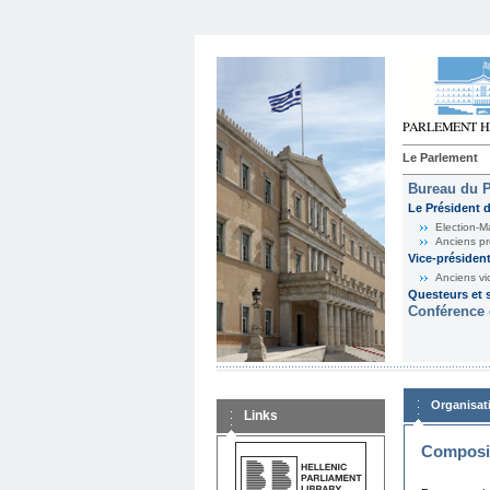
Le Parlement
Bureau du 
Le Président 
Election-M
Anciens pr
Vice-présiden
Anciens vi
Questeurs et s
Conférence 
Organisat
Links
Composit