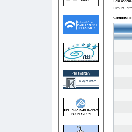
Pour consult
Plenum Term
Composition 