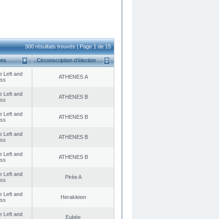
300 résultats trouvés | Page 1 de 15
ues
Circonscription d’élection
he Left and
ATHENES Α
ess
he Left and
ATHENES Β
ess
he Left and
ATHENES Β
ess
he Left and
ATHENES Β
ess
he Left and
ATHENES Β
ess
he Left and
Pirée A
ess
he Left and
Herakleion
ess
he Left and
Eubée