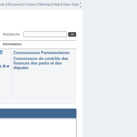
ais
|
Ελληνικά
|
Contact
|
Sitemap
|
Help
|
Open Data
Recherche
Information
es
Commissions Parlementaires
Commission de contrôle des
finances des partis et des
, B et
députés