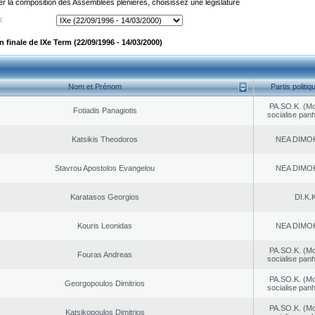
er la composition des Assemblées plénières, choisissez une législature
:
finale de IXe Term (22/09/1996 - 14/03/2000)
Nom et Prénom
Partis politiq
PA.SO.K. (M
Fotiadis Panagiotis
socialise panh
Katsikis Theodoros
NEA DΙMO
Stavrou Apostolos Evangelou
NEA DΙMO
Karatasos Georgios
DI.K.K
Kouris Leonidas
NEA DΙMO
PA.SO.K. (M
Fouras Andreas
socialise panh
PA.SO.K. (M
Georgopoulos Dimitrios
socialise panh
PA.SO.K. (M
Katsikopoulos Dimitrios