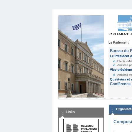
Le Parlement
Bureau du 
Le Président 
Election-M
Anciens pr
Vice-présiden
Anciens vi
Questeurs et s
Conférence 
Organisat
Links
Composit