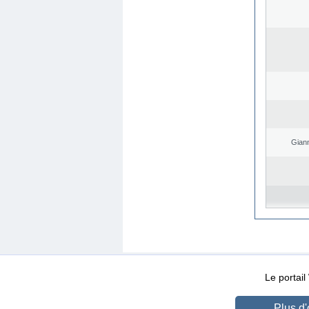
Giann
WEB-Mail
WEB-Apps
|
|
|
Conditions d’utilisation
Da
Le portai
Plus d'