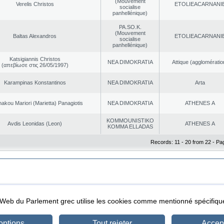
(Mouvement
Verelis Christos
EΤOLIEACARNANI
socialise
panhellénique)
PA.SO.K.
(Mouvement
Baltas Alexandros
EΤOLIEACARNANI
socialise
panhellénique)
Katsigiannis Christos
NEA DΙMOKRATIA
Αttique (agglomératio
(απεβίωσε στις 26/05/1997)
Karampinas Konstantinos
NEA DΙMOKRATIA
Arta
akou Mariori (Marietta) Panagiotis
NEA DΙMOKRATIA
ATHENES Α
KOMMOUNISTIKO
Avdis Leonidas (Leon)
ATHENES Α
KOMMA ELLADAS
Records: 11 - 20 from 22 - Pa
|
|
ta Protection
Security & Access
l Web du Parlement grec utilise les cookies comme mentionné spécifi
options
Tout rejeter
Accept