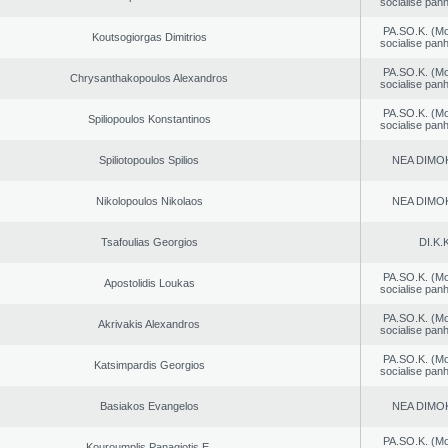
socialise panh
PA.SO.K. (M
Koutsogiorgas Dimitrios
socialise panh
PA.SO.K. (M
Chrysanthakopoulos Alexandros
socialise panh
PA.SO.K. (M
Spiliopoulos Konstantinos
socialise panh
Spiliotopoulos Spilios
NEA DΙMO
Nikolopoulos Nikolaos
NEA DΙMO
Tsafoulias Georgios
DI.K.K
PA.SO.K. (M
Apostolidis Loukas
socialise panh
PA.SO.K. (M
Akrivakis Alexandros
socialise panh
PA.SO.K. (M
Katsimpardis Georgios
socialise panh
Basiakos Evangelos
NEA DΙMO
PA.SO.K. (M
Kouroumplis Panagiotis E.