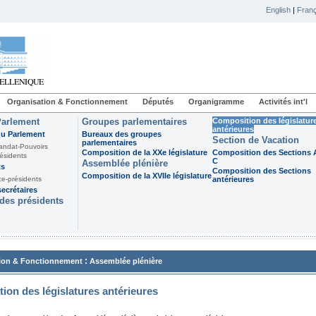
English
|
Franç
Organisation & Fonctionnement
Députés
Organigramme
Activités int'l
Parlement
Groupes parlementaires
Composition des législatur
antérieures
du Parlement
Bureaux des groupes
Section de Vacation
parlementaires
andat-Pouvoirs
Composition de la XXe législature
Composition des Sections A
ésidents
C
Assemblée plénière
ts
Composition des Sections
Composition de la XVIIe législature
ce-présidents
antérieures
ecrétaires
des présidents
:
ion & Fonctionnement
Assemblée plénière
ion des législatures antérieures