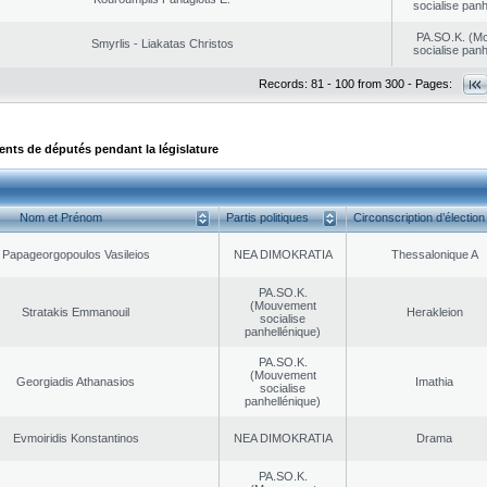
socialise panh
PA.SO.K. (M
Smyrlis - Liakatas Christos
socialise panh
Records: 81 - 100 from 300 - Pages:
ts de députés pendant la législature
Nom et Prénom
Partis politiques
Circonscription d’élection
Papageorgopoulos Vasileios
NEA DΙMOKRATIA
Thessalonique A
PA.SO.K.
(Mouvement
Stratakis Emmanouil
Herakleion
socialise
panhellénique)
PA.SO.K.
(Mouvement
Georgiadis Athanasios
Imathia
socialise
panhellénique)
Evmoiridis Konstantinos
NEA DΙMOKRATIA
Drama
PA.SO.K.