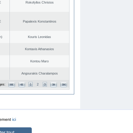
E
Rokofyllos Christos
E
Papalexis Konstantinos
n)
Kouris Leonidas
Kontaxis Athanasios
Kontou Maro
Angourakis Charalampos
ges:
1
2
3
quement
ici
CREATED BY
DOPE STUDIO
er tout