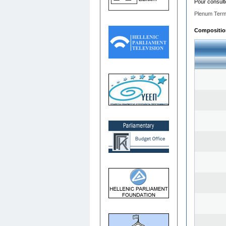
Pour consult
Plenum Term
Composition 