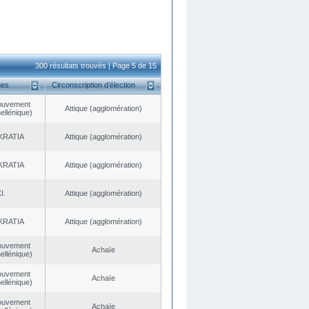
300 résultats trouvés | Page 5 de 15
ues
Circonscription d’élection
ouvement
Αttique (agglomération)
ellénique)
KRATIA
Αttique (agglomération)
KRATIA
Αttique (agglomération)
I.
Αttique (agglomération)
KRATIA
Αttique (agglomération)
ouvement
Achaïe
ellénique)
ouvement
Achaïe
ellénique)
ouvement
Achaïe