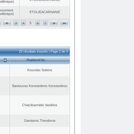
ellénique)
ouvement
EΤOLIEACARNANIE
ellénique)
3
4
5
6
7
22 résultats trouvés | Page 2 de 3
Replaced by
Kouvelas Sotirios
Bantouvas Konstantinos Konstantinou
Chatziioannidis Vasileios
Damianos Theodoros