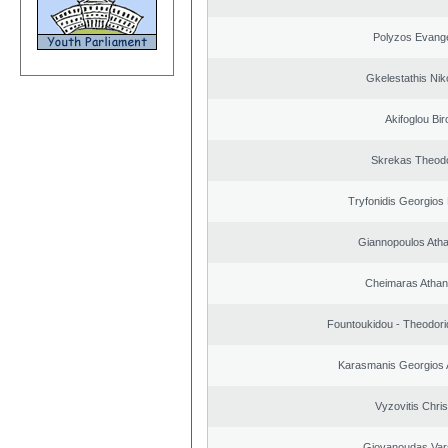
Polyzos Evang
Gkelestathis Nik
Akifoglou Bir
Skrekas Theod
Tryfonidis Georgios 
Giannopoulos Ath
Cheimaras Athan
Fountoukidou - Theodori
Karasmanis Georgios 
Vyzovitis Chri
Giovanoudas Var