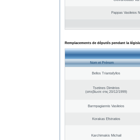
Pappas Vasileios N
Remplacements de députés pendant la législ
Nom et Prénom
Bellos Triantafyllos
Tsetines Dimitrios
(απεβίωσε στις 20/12/1999)
Barmpagiannis Vasileios
Korakas Efstratios
Karchimakis Michail