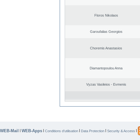
Floros Nikolaos
Garoufalias Georgios
Choremis Anastasios
Diamantopoulou Anna
Vyzas Vasileios - Evmenis
WEB-Mail
WEB-Apps
|
|
|
|
|
Conditions d’utilisation
Data Protection
Security & Access