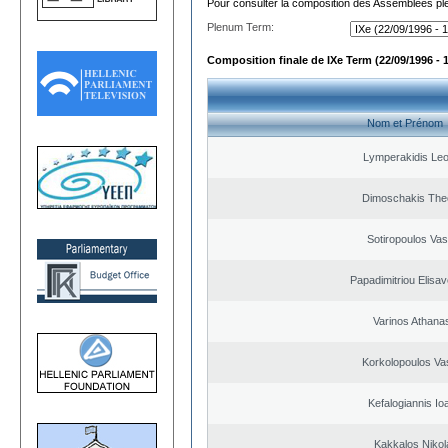
Pour consulter la composition des Assemblées plé
Plenum Term:
Composition finale de IXe Term (22/09/1996 - 
Nom et Prénom
Lymperakidis Le
Dimoschakis The
Sotiropoulos Vasi
Papadimitriou Elisav
Varinos Athana
Korkolopoulos Vas
Kefalogiannis Io
Kakkalos Niko