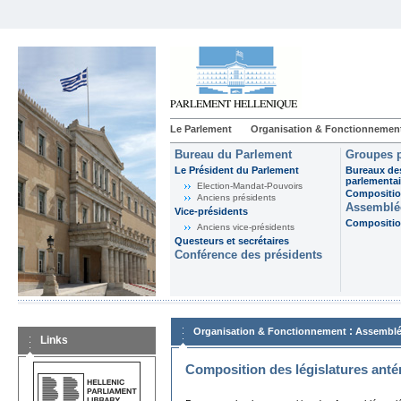
Le Parlement
Organisation & Fonctionnemen
Bureau du Parlement
Groupes p
Le Président du Parlement
Bureaux de
parlementai
Election-Mandat-Pouvoirs
Composition
Anciens présidents
Assemblée
Vice-présidents
Composition
Anciens vice-présidents
Questeurs et secrétaires
Conférence des présidents
:
Organisation & Fonctionnement
Assemblé
Links
Composition des législatures anté