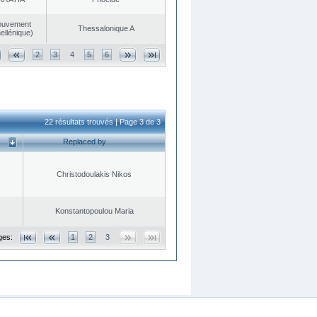
ouvement
Thessalonique A
ellénique)
2
3
4
5
6
22 résultats trouvés | Page 3 de 3
Replaced by
Christodoulakis Nikos
Konstantopoulou Maria
ges:
1
2
3