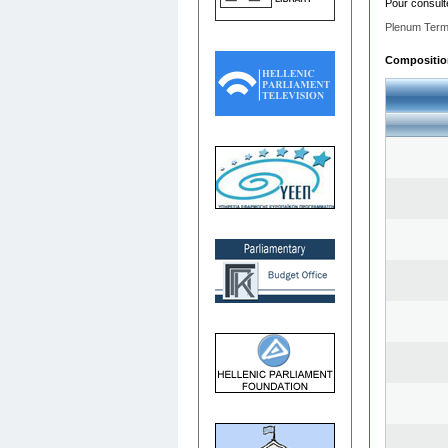
Pour consult
Plenum Term
Composition 