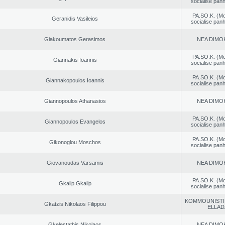
socialise panh
PA.SO.K. (M
Geranidis Vasileios
socialise panh
Giakoumatos Gerasimos
NEA DΙMO
PA.SO.K. (M
Giannakis Ioannis
socialise panh
PA.SO.K. (M
Giannakopoulos Ioannis
socialise panh
Giannopoulos Athanasios
NEA DΙMO
PA.SO.K. (M
Giannopoulos Evangelos
socialise panh
PA.SO.K. (M
Gikonoglou Moschos
socialise panh
Giovanoudas Varsamis
NEA DΙMO
PA.SO.K. (M
Gkalip Gkalip
socialise panh
KOMMOUNISTI
Gkatzis Nikolaos Filippou
ELLAD
Gkelestathis Nikolaos
NEA DΙMO