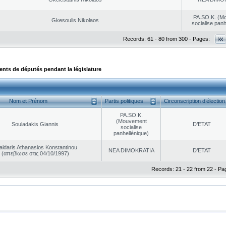
PA.SO.K. (M
Gkesoulis Nikolaos
socialise panh
Records: 61 - 80 from 300 - Pages:
ts de députés pendant la législature
Nom et Prénom
Partis politiques
Circonscription d’élection
PA.SO.K.
(Mouvement
Souladakis Giannis
D’ETAT
socialise
panhellénique)
aldaris Athanasios Konstantinou
NEA DΙMOKRATIA
D’ETAT
(απεβίωσε στις 04/10/1997)
Records: 21 - 22 from 22 - Pa
|
|
ta Protection
Security & Access