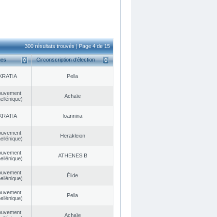
300 résultats trouvés | Page 4 de 15
ues
Circonscription d’élection
KRATIA
Pella
ouvement
Achaïe
ellénique)
KRATIA
Ioannina
ouvement
Herakleion
ellénique)
ouvement
ATHENES Β
ellénique)
ouvement
Élide
ellénique)
ouvement
Pella
ellénique)
ouvement
Achaïe