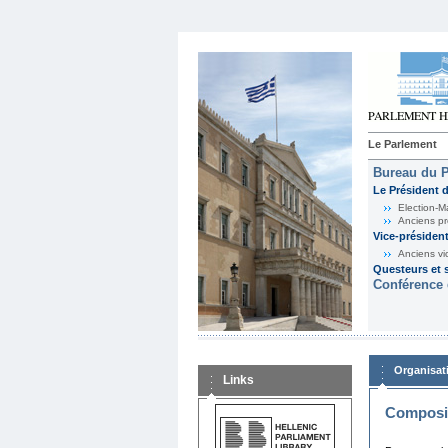
Le Parlement
Bureau du 
Le Président 
Election-M
Anciens pr
Vice-présiden
Anciens vi
Questeurs et s
Conférence 
Organisat
Links
Composit