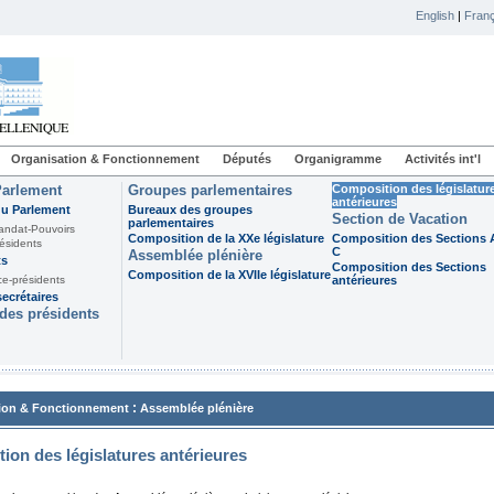
English
|
Franç
Organisation & Fonctionnement
Députés
Organigramme
Activités int'l
Parlement
Groupes parlementaires
Composition des législatur
antérieures
du Parlement
Bureaux des groupes
Section de Vacation
parlementaires
andat-Pouvoirs
Composition de la XXe législature
Composition des Sections A
ésidents
C
Assemblée plénière
ts
Composition des Sections
Composition de la XVIIe législature
ce-présidents
antérieures
ecrétaires
des présidents
:
ion & Fonctionnement
Assemblée plénière
ion des législatures antérieures