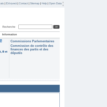
ais
|
Ελληνικά
|
Contact
|
Sitemap
|
Help
|
Open Data
Recherche
Information
es
Commissions Parlementaires
Commission de contrôle des
finances des partis et des
, B et
députés