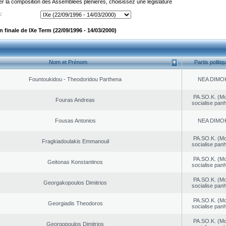
er la composition des Assemblées plénières, choisissez une législature
:
finale de IXe Term (22/09/1996 - 14/03/2000)
Nom et Prénom
Partis politiq
Fountoukidou - Theodoridou Parthena
NEA DΙMO
PA.SO.K. (M
Fouras Andreas
socialise panh
Fousas Antonios
NEA DΙMO
PA.SO.K. (M
Fragkiadoulakis Emmanouil
socialise panh
PA.SO.K. (M
Geitonas Konstantinos
socialise panh
PA.SO.K. (M
Georgakopoulos Dimitrios
socialise panh
PA.SO.K. (M
Georgiadis Theodoros
socialise panh
PA.SO.K. (M
Georgopoulos Dimitrios