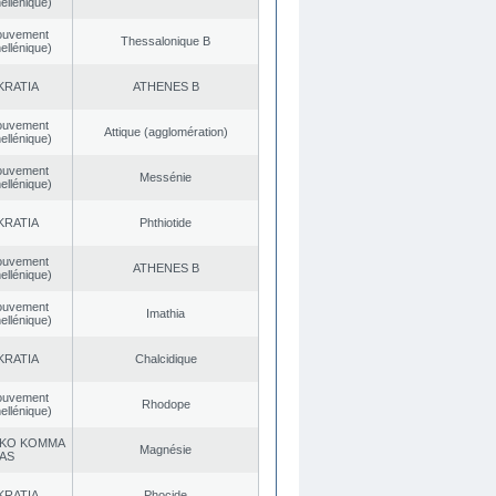
ellénique)
ouvement
Thessalonique B
ellénique)
KRATIA
ATHENES Β
ouvement
Αttique (agglomération)
ellénique)
ouvement
Messénie
ellénique)
KRATIA
Phthiotide
ouvement
ATHENES Β
ellénique)
ouvement
Imathia
ellénique)
KRATIA
Chalcidique
ouvement
Rhodope
ellénique)
KO KOMMA
Magnésie
AS
KRATIA
Phocide