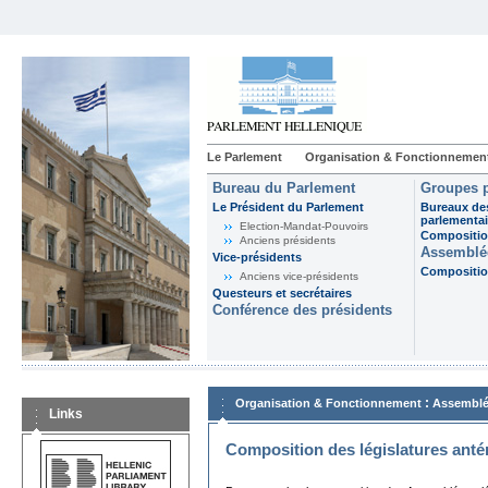
Le Parlement
Organisation & Fonctionnemen
Bureau du Parlement
Groupes p
Le Président du Parlement
Bureaux de
parlementai
Election-Mandat-Pouvoirs
Composition
Anciens présidents
Assemblée
Vice-présidents
Composition
Anciens vice-présidents
Questeurs et secrétaires
Conférence des présidents
:
Organisation & Fonctionnement
Assemblé
Links
Composition des législatures anté