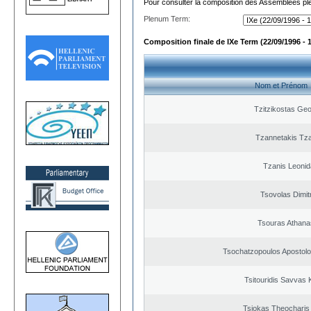
Pour consulter la composition des Assemblées plé
Plenum Term:
Composition finale de IXe Term (22/09/1996 - 
Nom et Prénom
Tzitzikostas Geo
Tzannetakis Tz
Tzanis Leoni
Tsovolas Dimit
Tsouras Athana
Tsochatzopoulos Apostolo
Tsitouridis Savvas 
Tsiokas Theocharis 