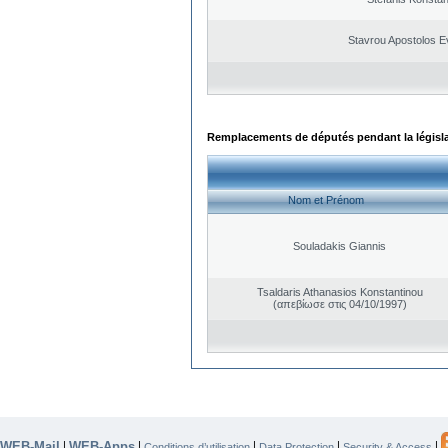
Stavrou Apostolos E
Remplacements de députés pendant la législ
Nom et Prénom
Souladakis Giannis
Tsaldaris Athanasios Konstantinou
(απεβίωσε στις 04/10/1997)
WEB-Mail
WEB-Apps
|
|
|
|
|
Conditions d’utilisation
Data Protection
Security & Access