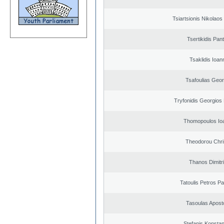
Tsiartsionis Nikolao
Tsertikidis Pant
Tsaklidis Ioan
Tsafoulias Geor
Tryfonidis Georgios 
Thomopoulos Io
Theodorou Chri
Thanos Dimitr
Tatoulis Petros Pa
Tasoulas Apost
Stefanis Konstan