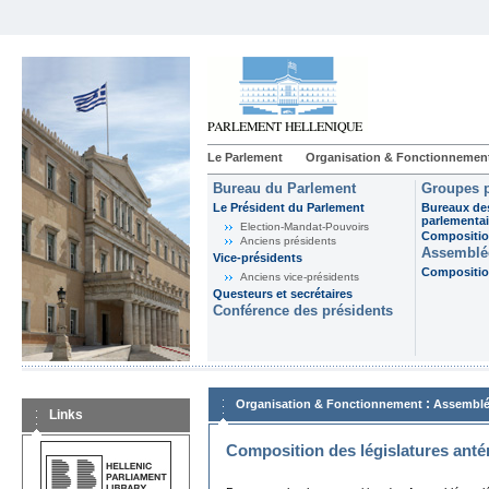
Le Parlement
Organisation & Fonctionnemen
Bureau du Parlement
Groupes p
Le Président du Parlement
Bureaux de
parlementai
Election-Mandat-Pouvoirs
Composition
Anciens présidents
Assemblée
Vice-présidents
Composition
Anciens vice-présidents
Questeurs et secrétaires
Conférence des présidents
:
Organisation & Fonctionnement
Assemblé
Links
Composition des législatures anté