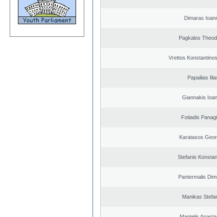
Dimaras Ioann
Pagkalos Theod
Vrettos Konstantinos
Papailias Ilia
Giannakis Ioan
Fotiadis Panagi
Karatasos Geor
Stefanis Konstan
Pantermalis Dimi
Manikas Stefa
Mantelis Anasta