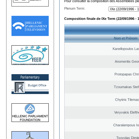
Pour consulter la composition des Assemblées plé
Plenum Term:
Composition finale de IXe Term (22/09/1996 - 
Nom et Prénom
Kanellopoulos L
Anomeritis Geor
Protopapas Chri
Tzoumakas Stef
Chytiris Tilema
Veryvakis Elefth
Charalampous Io
Tsovolas Dimit