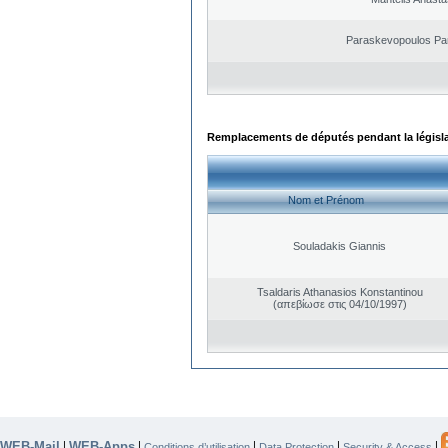
Paraskevopoulos Pa
Remplacements de députés pendant la législ
Nom et Prénom
Souladakis Giannis
Tsaldaris Athanasios Konstantinou
(απεβίωσε στις 04/10/1997)
WEB-Mail
WEB-Apps
|
|
|
|
|
Conditions d’utilisation
Data Protection
Security & Access