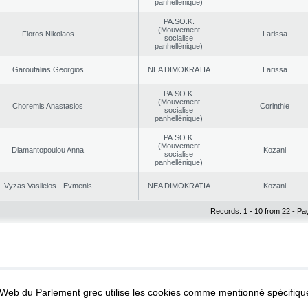
panhellénique)
PA.SO.K.
(Mouvement
Floros Nikolaos
Larissa
socialise
panhellénique)
Garoufalias Georgios
NEA DΙMOKRATIA
Larissa
PA.SO.K.
(Mouvement
Choremis Anastasios
Corinthie
socialise
panhellénique)
PA.SO.K.
(Mouvement
Diamantopoulou Anna
Kozani
socialise
panhellénique)
Vyzas Vasileios - Evmenis
NEA DΙMOKRATIA
Kozani
Records: 1 - 10 from 22 - Pa
|
|
ta Protection
Security & Access
l Web du Parlement grec utilise les cookies comme mentionné spécifi