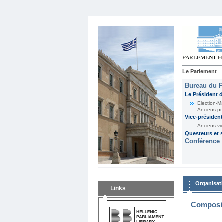
Le Parlement
Bureau du 
Le Président 
Election-M
Anciens pr
Vice-présiden
Anciens vi
Questeurs et s
Conférence 
Organisat
Links
Composit