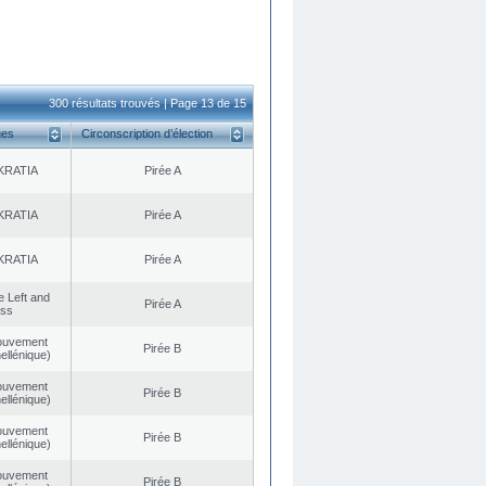
300 résultats trouvés | Page 13 de 15
ues
Circonscription d’élection
KRATIA
Pirée A
KRATIA
Pirée A
KRATIA
Pirée A
he Left and
Pirée A
ess
ouvement
Pirée B
ellénique)
ouvement
Pirée B
ellénique)
ouvement
Pirée B
ellénique)
ouvement
Pirée B