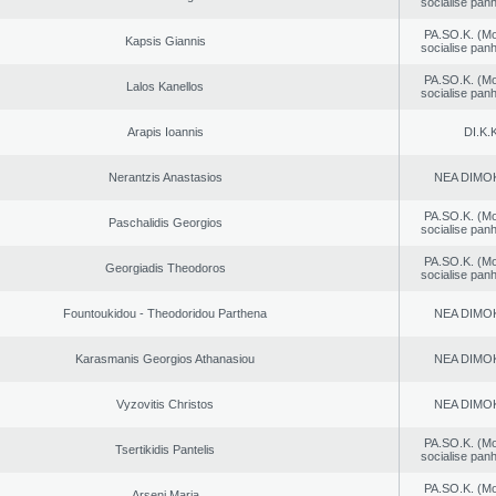
socialise panh
PA.SO.K. (M
Kapsis Giannis
socialise panh
PA.SO.K. (M
Lalos Kanellos
socialise panh
Arapis Ioannis
DI.K.K
Nerantzis Anastasios
NEA DΙMO
PA.SO.K. (M
Paschalidis Georgios
socialise panh
PA.SO.K. (M
Georgiadis Theodoros
socialise panh
Fountoukidou - Theodoridou Parthena
NEA DΙMO
Karasmanis Georgios Athanasiou
NEA DΙMO
Vyzovitis Christos
NEA DΙMO
PA.SO.K. (M
Tsertikidis Pantelis
socialise panh
PA.SO.K. (M
Arseni Maria