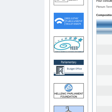
Pour consult
Plenum Term
Composition 