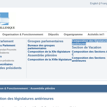
English
|
Franç
Organisation & Fonctionnement
Députés
Organigramme
Activités int'l
Parlement
Groupes parlementaires
Composition des législatur
antérieures
du Parlement
Bureaux des groupes
Section de Vacation
parlementaires
andat-Pouvoirs
Composition de la XXe législature
Composition des Sections A
ésidents
C
Assemblée plénière
ts
Composition des Sections
Composition de la XVIIe législature
ce-présidents
antérieures
ecrétaires
des présidents
:
ion & Fonctionnement
Assemblée plénière
ion des législatures antérieures