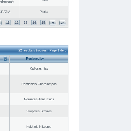
ellénique)
KRATIA
Pieria
11
12
13
14
15
22 résultats trouvés | Page 1 de 3
Replaced by
Kallioras Ilias
Damianidis Charalampos
Nerantzis Anastasios
Skopelitis Stavros
Kokkinis Nikolaos