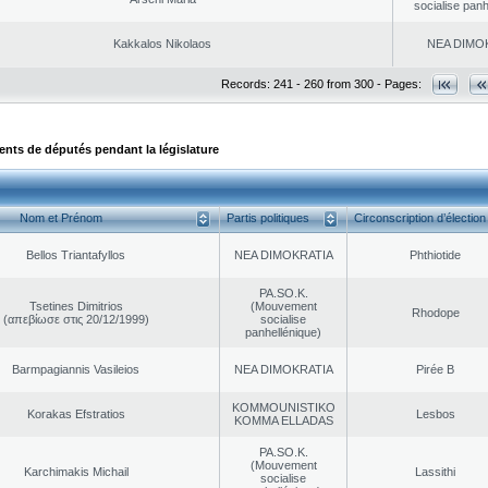
socialise panh
Kakkalos Nikolaos
NEA DΙMO
Records: 241 - 260 from 300 - Pages:
ts de députés pendant la législature
Nom et Prénom
Partis politiques
Circonscription d’élection
Bellos Triantafyllos
NEA DΙMOKRATIA
Phthiotide
PA.SO.K.
Tsetines Dimitrios
(Mouvement
Rhodope
(απεβίωσε στις 20/12/1999)
socialise
panhellénique)
Barmpagiannis Vasileios
NEA DΙMOKRATIA
Pirée B
KOMMOUNISTIKO
Korakas Efstratios
Lesbos
KOMMA ELLADAS
PA.SO.K.
(Mouvement
Karchimakis Michail
Lassithi
socialise