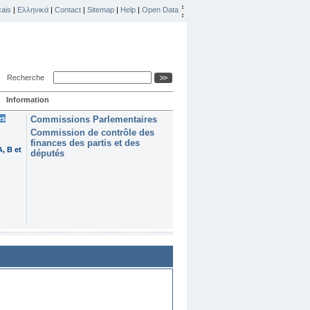
ais
|
Ελληνικά
|
Contact
|
Sitemap
|
Help
|
Open Data
Recherche
Information
es
Commissions Parlementaires
Commission de contrôle des
finances des partis et des
, B et
députés