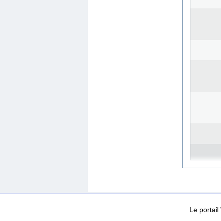
WEB-Mail
WEB-Apps
|
|
|
Conditions d’utilisation
Da
Le portai