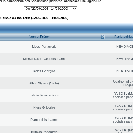
er la composition des Assemblées plénières, choisissez une législature
:
finale de IXe Term (22/09/1996 - 14/03/2000)
Nom et Prénom
Partis politiq
Melas Panagiotis
NEA DΙMO
Michaloliakos Vasileios Ioanni
NEA DΙMO
Kalos Georgios
NEA DΙMO
Coalition of t
Alfieri Styliani (Stella)
Progr
PA.SO.K. (M
Laliotis Konstantinos
socialise panh
PA.SO.K. (M
Niotis Grigorios
socialise panh
PA.SO.K. (M
Diamantidis Ioannis
socialise panh
PA.SO.K. (M
Kritikos Panagiotis