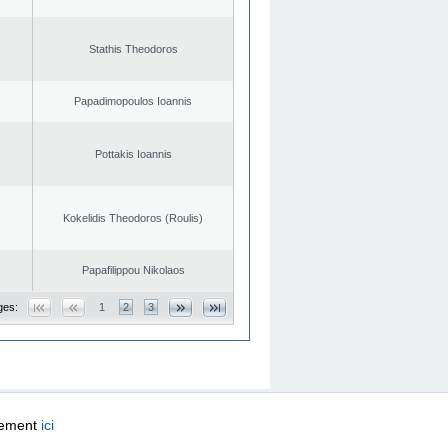
Stathis Theodoros
Papadimopoulos Ioannis
Pottakis Ioannis
Kokelidis Theodoros (Roulis)
Papafilippou Nikolaos
ges:
1
2
3
quement
ici