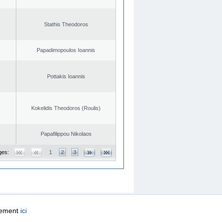
Stathis Theodoros
Papadimopoulos Ioannis
Pottakis Ioannis
Kokelidis Theodoros (Roulis)
Papafilippou Nikolaos
ges:
1
2
3
quement
ici