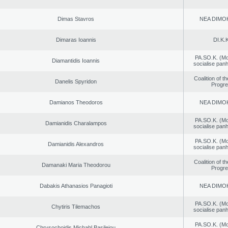
Dimas Stavros
NEA DΙMO
Dimaras Ioannis
DI.K.K
PA.SO.K. (M
Diamantidis Ioannis
socialise panh
Coalition of t
Danelis Spyridon
Progr
Damianos Theodoros
NEA DΙMO
PA.SO.K. (M
Damianidis Charalampos
socialise panh
PA.SO.K. (M
Damianidis Alexandros
socialise panh
Coalition of t
Damanaki Maria Theodorou
Progr
Dabakis Athanasios Panagioti
NEA DΙMO
PA.SO.K. (M
Chytiris Tilemachos
socialise panh
PA.SO.K. (M
Chrysochoidis Michahl Basileiou