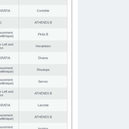
KRATIA
Corinthie
I.
ATHENES Β
ouvement
Pirée B
ellénique)
he Left and
Herakleion
ess
KRATIA
Drama
ouvement
Rhodope
ellénique)
ouvement
Serres
ellénique)
he Left and
ATHENES Β
ess
KRATIA
Laconie
ouvement
ATHENES Β
ellénique)
ouvement
Imathia