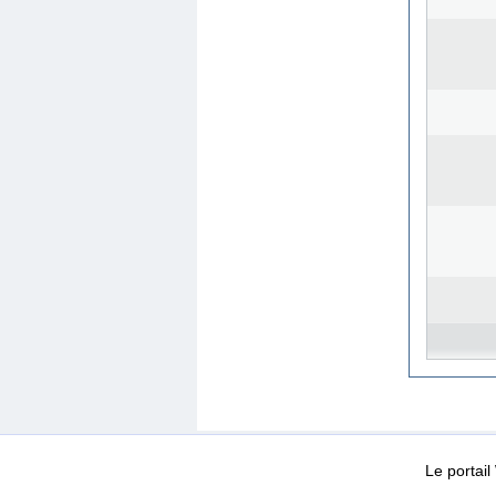
WEB-Mail
WEB-Apps
|
|
|
Conditions d’utilisation
Da
Le portai