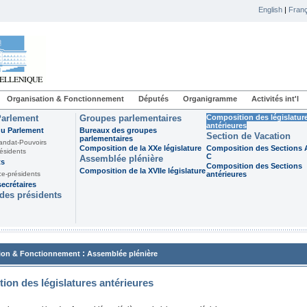
English
|
Franç
Organisation & Fonctionnement
Députés
Organigramme
Activités int'l
Parlement
Groupes parlementaires
Composition des législatur
antérieures
du Parlement
Bureaux des groupes
Section de Vacation
parlementaires
andat-Pouvoirs
Composition de la XXe législature
Composition des Sections A
ésidents
C
Assemblée plénière
ts
Composition des Sections
Composition de la XVIIe législature
ce-présidents
antérieures
ecrétaires
des présidents
:
ion & Fonctionnement
Assemblée plénière
ion des législatures antérieures