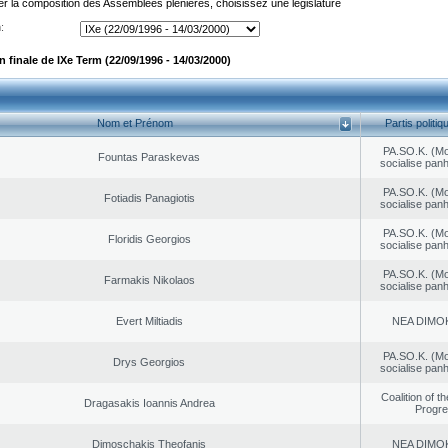
er la composition des Assemblées plénières, choisissez une législature
:
finale de IXe Term (22/09/1996 - 14/03/2000)
Nom et Prénom
Partis politiq
PA.SO.K. (M
Fountas Paraskevas
socialise panh
PA.SO.K. (M
Fotiadis Panagiotis
socialise panh
PA.SO.K. (M
Floridis Georgios
socialise panh
PA.SO.K. (M
Farmakis Nikolaos
socialise panh
Evert Miltiadis
NEA DΙMO
PA.SO.K. (M
Drys Georgios
socialise panh
Coalition of t
Dragasakis Ioannis Andrea
Progr
Dimoschakis Theofanis
NEA DΙMO