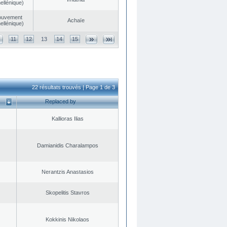
ellénique)
ouvement
Achaïe
ellénique)
11
12
13
14
15
22 résultats trouvés | Page 1 de 3
Replaced by
Kallioras Ilias
Damianidis Charalampos
Nerantzis Anastasios
Skopelitis Stavros
Kokkinis Nikolaos