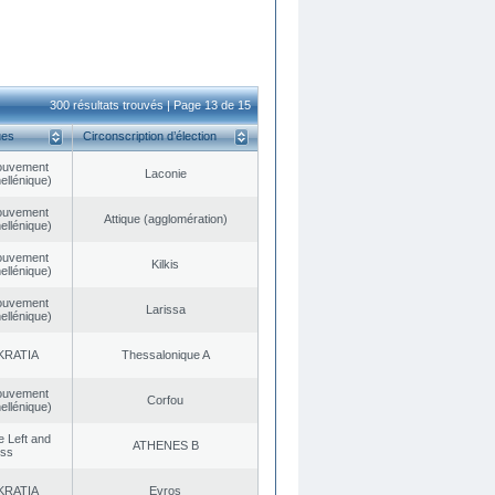
300 résultats trouvés | Page 13 de 15
ues
Circonscription d’élection
ouvement
Laconie
ellénique)
ouvement
Αttique (agglomération)
ellénique)
ouvement
Kilkis
ellénique)
ouvement
Larissa
ellénique)
KRATIA
Thessalonique A
ouvement
Corfou
ellénique)
he Left and
ATHENES Β
ess
KRATIA
Evros