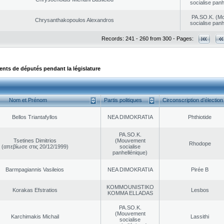
socialise panh
PA.SO.K. (M
Chrysanthakopoulos Alexandros
socialise panh
Records: 241 - 260 from 300 - Pages:
ts de députés pendant la législature
Nom et Prénom
Partis politiques
Circonscription d’élection
Bellos Triantafyllos
NEA DΙMOKRATIA
Phthiotide
PA.SO.K.
Tsetines Dimitrios
(Mouvement
Rhodope
(απεβίωσε στις 20/12/1999)
socialise
panhellénique)
Barmpagiannis Vasileios
NEA DΙMOKRATIA
Pirée B
KOMMOUNISTIKO
Korakas Efstratios
Lesbos
KOMMA ELLADAS
PA.SO.K.
(Mouvement
Karchimakis Michail
Lassithi
socialise