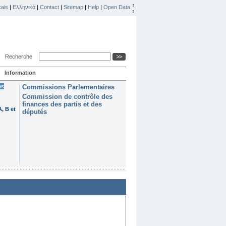
ais
|
Ελληνικά
|
Contact
|
Sitemap
|
Help
|
Open Data
Recherche
Information
es
Commissions Parlementaires
Commission de contrôle des
finances des partis et des
, B et
députés