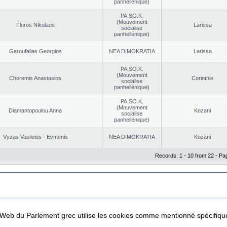
panhellénique)
PA.SO.K.
(Mouvement
Floros Nikolaos
Larissa
socialise
panhellénique)
Garoufalias Georgios
NEA DΙMOKRATIA
Larissa
PA.SO.K.
(Mouvement
Choremis Anastasios
Corinthie
socialise
panhellénique)
PA.SO.K.
(Mouvement
Diamantopoulou Anna
Kozani
socialise
panhellénique)
Vyzas Vasileios - Evmenis
NEA DΙMOKRATIA
Kozani
Records: 1 - 10 from 22 - Pa
|
|
ta Protection
Security & Access
l Web du Parlement grec utilise les cookies comme mentionné spécifi