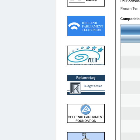
Pour consult
Plenum Term
Composition 