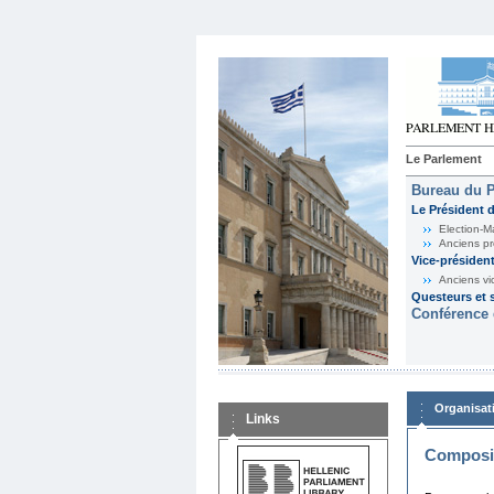
Le Parlement
Bureau du 
Le Président 
Election-M
Anciens pr
Vice-présiden
Anciens vi
Questeurs et s
Conférence 
Organisat
Links
Composit