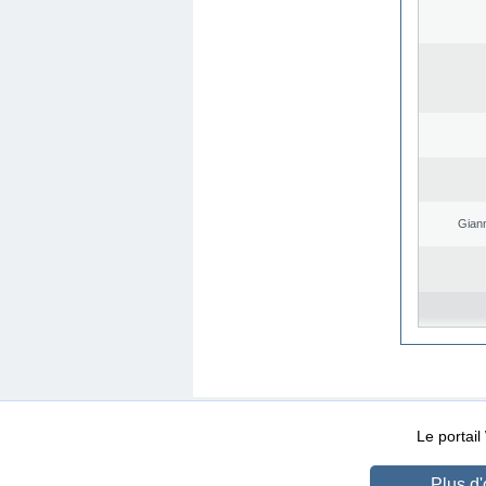
Giann
WEB-Mail
WEB-Apps
|
|
|
Conditions d’utilisation
Da
Le portai
Plus d'