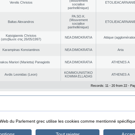
(Mouvement
Verelis Christos
EΤOLIEACARNANI
socialise
panhellénique)
PA.SO.K.
(Mouvement
Baltas Alexandros
EΤOLIEACARNANI
socialise
panhellénique)
Katsigiannis Christos
NEA DΙMOKRATIA
Αttique (agglomératio
(απεβίωσε στις 26/05/1997)
Karampinas Konstantinos
NEA DΙMOKRATIA
Arta
akou Mariori (Marietta) Panagiotis
NEA DΙMOKRATIA
ATHENES Α
KOMMOUNISTIKO
Avdis Leonidas (Leon)
ATHENES Α
KOMMA ELLADAS
Records: 11 - 20 from 22 - Pa
|
|
ta Protection
Security & Access
l Web du Parlement grec utilise les cookies comme mentionné spécifi
options
Tout rejeter
Accept