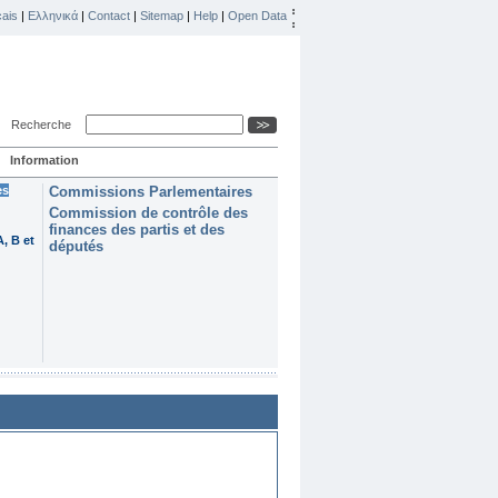
ais
|
Ελληνικά
|
Contact
|
Sitemap
|
Help
|
Open Data
Recherche
Information
es
Commissions Parlementaires
Commission de contrôle des
finances des partis et des
, B et
députés