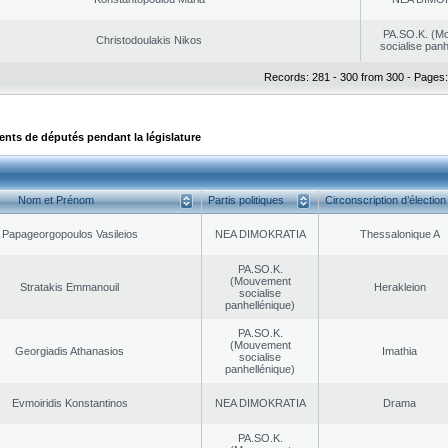
PA.SO.K. (M
Christodoulakis Nikos
socialise panh
Records: 281 - 300 from 300 - Pages:
ts de députés pendant la législature
Nom et Prénom
Partis politiques
Circonscription d’élection
Papageorgopoulos Vasileios
NEA DΙMOKRATIA
Thessalonique A
PA.SO.K.
(Mouvement
Stratakis Emmanouil
Herakleion
socialise
panhellénique)
PA.SO.K.
(Mouvement
Georgiadis Athanasios
Imathia
socialise
panhellénique)
Evmoiridis Konstantinos
NEA DΙMOKRATIA
Drama
PA.SO.K.