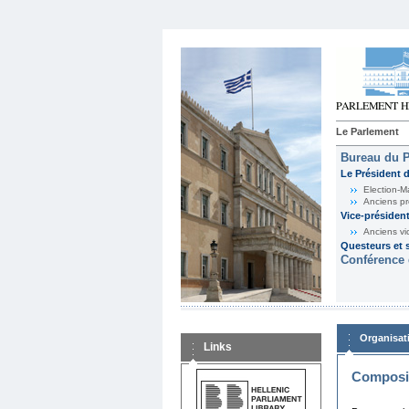
Le Parlement
Bureau du 
Le Président 
Election-M
Anciens pr
Vice-présiden
Anciens vi
Questeurs et s
Conférence 
Organisat
Links
Composit