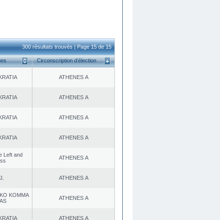
300 résultats trouvés | Page 15 de 15
ues
Circonscription d’élection
KRATIA
ATHENES Α
KRATIA
ATHENES Α
KRATIA
ATHENES Α
KRATIA
ATHENES Α
he Left and
ATHENES Α
ess
I.
ATHENES Α
KO KOMMA
ATHENES Α
AS
KRATIA
ATHENES Α