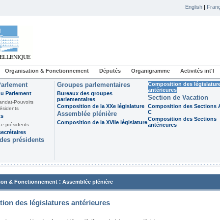
English
|
Franç
Organisation & Fonctionnement
Députés
Organigramme
Activités int'l
Parlement
Groupes parlementaires
Composition des législatur
antérieures
du Parlement
Bureaux des groupes
Section de Vacation
parlementaires
andat-Pouvoirs
Composition de la XXe législature
Composition des Sections A
ésidents
C
Assemblée plénière
ts
Composition des Sections
Composition de la XVIIe législature
ce-présidents
antérieures
ecrétaires
des présidents
:
ion & Fonctionnement
Assemblée plénière
ion des législatures antérieures