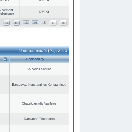
ouvement
D’ETAT
ellénique)
13
14
15
22 résultats trouvés | Page 2 de 3
Replaced by
Kouvelas Sotirios
Bantouvas Konstantinos Konstantinou
Chatziioannidis Vasileios
Damianos Theodoros