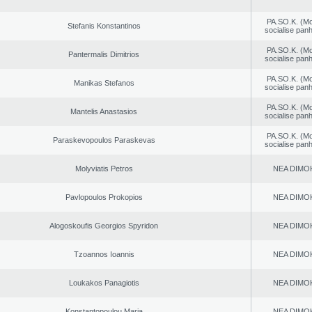
PA.SO.K. (M
Stefanis Konstantinos
socialise panh
PA.SO.K. (M
Pantermalis Dimitrios
socialise panh
PA.SO.K. (M
Manikas Stefanos
socialise panh
PA.SO.K. (M
Mantelis Anastasios
socialise panh
PA.SO.K. (M
Paraskevopoulos Paraskevas
socialise panh
Molyviatis Petros
NEA DΙMO
Pavlopoulos Prokopios
NEA DΙMO
Alogoskoufis Georgios Spyridon
NEA DΙMO
Tzoannos Ioannis
NEA DΙMO
Loukakos Panagiotis
NEA DΙMO
Konstantopoulou Maria
NEA DΙMO