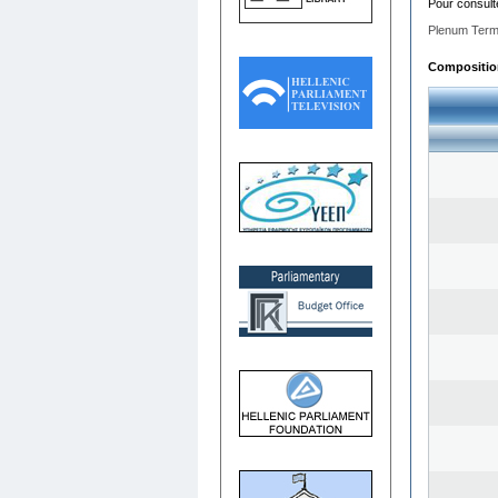
Pour consult
Plenum Term
Composition 