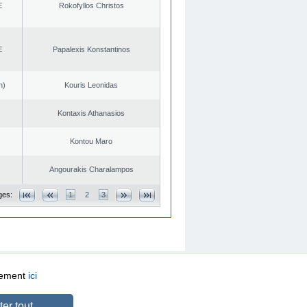
E
Rokofyllos Christos
E
Papalexis Konstantinos
n)
Kouris Leonidas
Kontaxis Athanasios
Kontou Maro
Angourakis Charalampos
ges:
1
2
3
quement
ici
CREATED BY
DOPE STUDIO
er tout