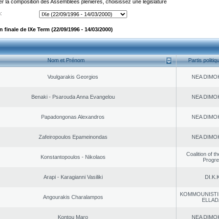
er la composition des Assemblées plénières, choisissez une législature
:
finale de IXe Term (22/09/1996 - 14/03/2000)
Nom et Prénom
Partis politiq
Voulgarakis Georgios
NEA DΙMO
Benaki - Psarouda Anna Evangelou
NEA DΙMO
Papadongonas Alexandros
NEA DΙMO
Zafeiropoulos Epameinondas
NEA DΙMO
Coalition of t
Konstantopoulos - Nikolaos
Progr
Arapi - Karagianni Vasiliki
DI.K.K
KOMMOUNISTI
Angourakis Charalampos
ELLAD
Kontou Maro
NEA DΙMO