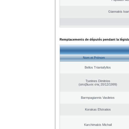
Giannakis Ioan
Remplacements de députés pendant la législ
Nom et Prénom
Bellos Triantafyllos
Tsetines Dimitrios
(απεβίωσε στις 20/12/1999)
Barmpagiannis Vasileios
Korakas Efstratios
Karchimakis Michail