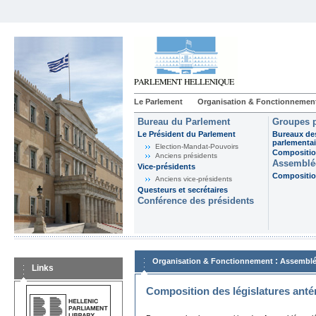
Le Parlement
Organisation & Fonctionnemen
Bureau du Parlement
Groupes p
Le Président du Parlement
Bureaux de
parlementai
Election-Mandat-Pouvoirs
Composition
Anciens présidents
Assemblée
Vice-présidents
Composition
Anciens vice-présidents
Questeurs et secrétaires
Conférence des présidents
:
Organisation & Fonctionnement
Assemblé
Links
Composition des législatures anté