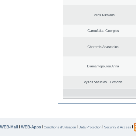
Floros Nikolaos
Garoufalias Georgios
Choremis Anastasios
Diamantopoulou Anna
Vyzas Vasileios - Evmenis
WEB-Mail
WEB-Apps
|
|
|
|
|
Conditions d’utilisation
Data Protection
Security & Access