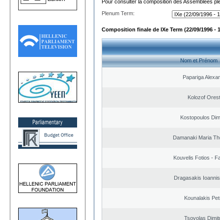
Pour consulter la composition des Assemblées plé
Plenum Term:
Composition finale de IXe Term (22/09/1996 - 
Nom et Prénom
Papariga Alexa
Kolozof Orest
Kostopoulos Dimi
Damanaki Maria Th
Kouvelis Fotios - F
Dragasakis Ioannis
Kounalakis Pet
Tsovolas Dimit