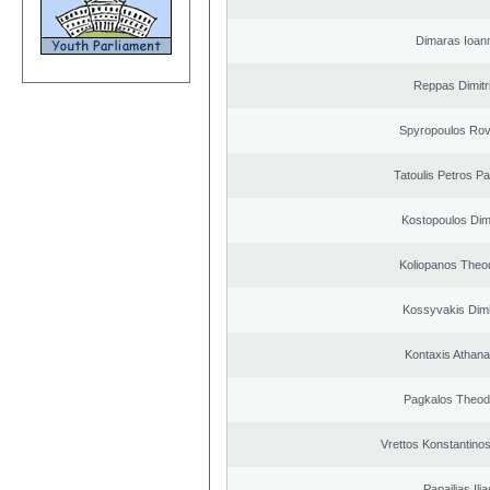
Dimaras Ioann
Reppas Dimitr
Spyropoulos Rov
Tatoulis Petros Pa
Kostopoulos Dimi
Koliopanos Theo
Kossyvakis Dimi
Kontaxis Athana
Pagkalos Theod
Vrettos Konstantinos
Papailias Ilia