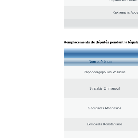
Kaklamanis Apos
Remplacements de députés pendant la législ
Nom et Prénom
Papageorgopoulos Vasileios
Stratakis Emmanouil
Georgiadis Athanasios
Evmoiridis Konstantinos