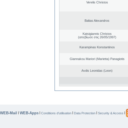
Verelis Christos
Baltas Alexandros
Katsigiannis Christos
(απεβίωσε στις 26/05/1997)
Karampinas Konstantinos
Giannakou Mariori (Marietta) Panagiotis
Avdis Leonidas (Leon)
WEB-Mail
WEB-Apps
|
|
|
|
|
Conditions d’utilisation
Data Protection
Security & Access