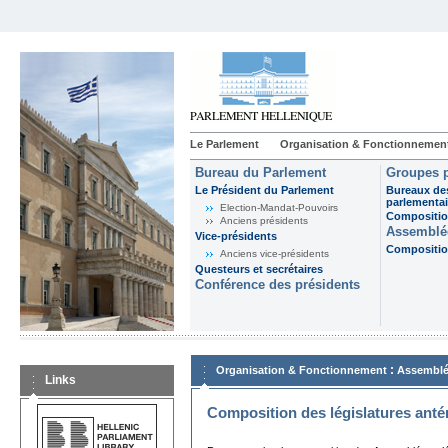
Le Parlement
Organisation & Fonctionnemen
Bureau du Parlement
Groupes p
Le Président du Parlement
Bureaux de
parlementai
Election-Mandat-Pouvoirs
Composition
Anciens présidents
Assemblée
Vice-présidents
Composition
Anciens vice-présidents
Questeurs et secrétaires
Conférence des présidents
:
Organisation & Fonctionnement
Assemblé
Links
Composition des législatures anté