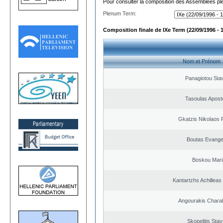
Pour consulter la composition des Assemblées plé
Plenum Term:
Composition finale de IXe Term (22/09/1996 - 
Nom et Prénom
Panagiotou Sta
Tasoulas Apost
Gkatzis Nikolaos F
Boutas Evange
Boskou Mari
Kantartzhs Achilleas
Angourakis Chara
Skopelitis Stav