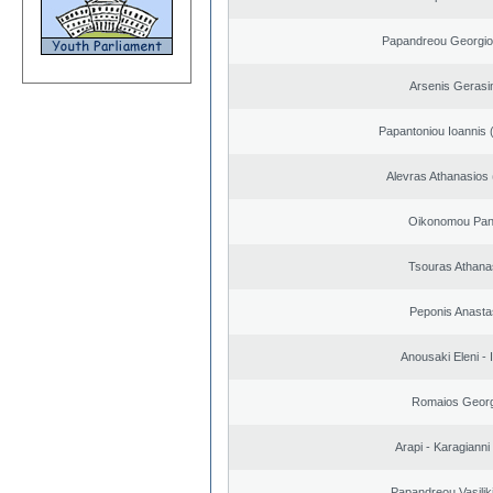
Papandreou Georgio
Arsenis Geras
Papantoniou Ioannis 
Alevras Athanasios
Oikonomou Pant
Tsouras Athana
Peponis Anasta
Anousaki Eleni - I
Romaios Georg
Arapi - Karagianni 
Papandreou Vasilik