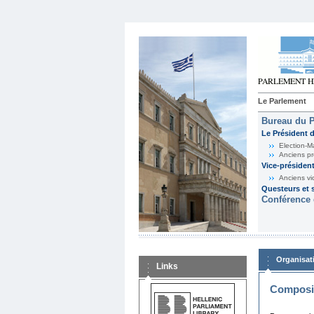
Le Parlement
Bureau du 
Le Président 
Election-M
Anciens pr
Vice-présiden
Anciens vi
Questeurs et s
Conférence 
Organisat
Links
Composit