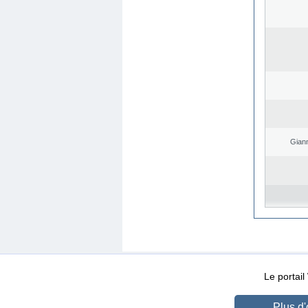
Giann
WEB-Mail
WEB-Apps
|
|
|
Conditions d’utilisation
Da
Le portai
Plus d'