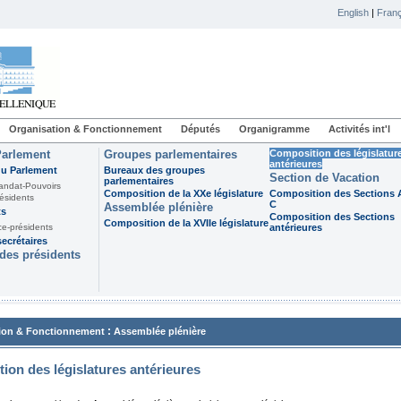
English
|
Franç
Organisation & Fonctionnement
Députés
Organigramme
Activités int'l
Parlement
Groupes parlementaires
Composition des législatur
antérieures
du Parlement
Bureaux des groupes
Section de Vacation
parlementaires
andat-Pouvoirs
Composition de la XXe législature
Composition des Sections A
ésidents
C
Assemblée plénière
ts
Composition des Sections
Composition de la XVIIe législature
ce-présidents
antérieures
ecrétaires
des présidents
:
ion & Fonctionnement
Assemblée plénière
ion des législatures antérieures