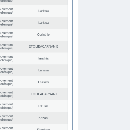
ellénique)
ouvement
Larissa
ellénique)
ouvement
Larissa
ellénique)
ouvement
Corinthie
ellénique)
ouvement
EΤOLIEACARNANIE
ellénique)
ouvement
Imathia
ellénique)
ouvement
Larissa
ellénique)
ouvement
Lassithi
ellénique)
ouvement
EΤOLIEACARNANIE
ellénique)
ouvement
D’ETAT
ellénique)
ouvement
Kozani
ellénique)
ouvement
Rhodope