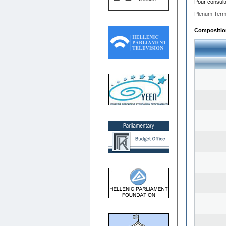
Pour consult
Plenum Term
Composition 