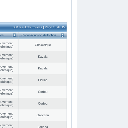
300 résultats trouvés | Page 15 de 15
ues
Circonscription d’élection
ouvement
Chalcidique
ellénique)
ouvement
Kavala
ellénique)
ouvement
Kavala
ellénique)
ouvement
Florina
ellénique)
ouvement
Corfou
ellénique)
ouvement
Corfou
ellénique)
ouvement
Grevena
ellénique)
ouvement
Larissa