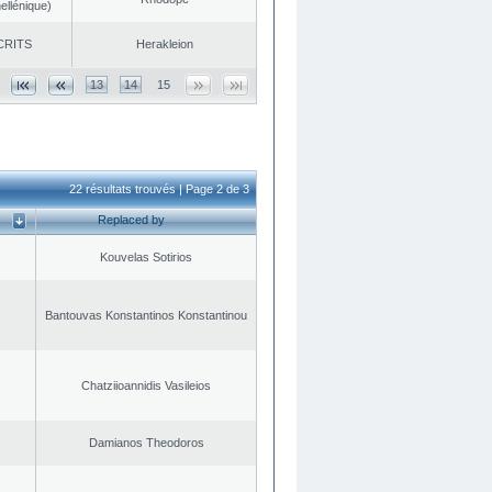
ellénique)
CRITS
Herakleion
13
14
15
22 résultats trouvés | Page 2 de 3
Replaced by
Kouvelas Sotirios
Bantouvas Konstantinos Konstantinou
Chatziioannidis Vasileios
Damianos Theodoros