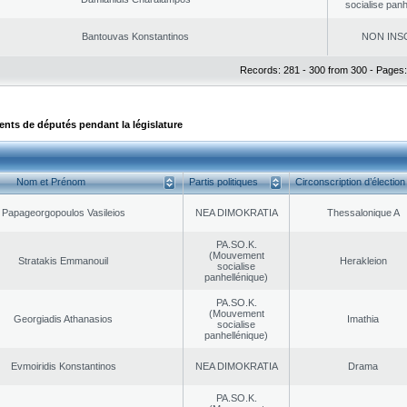
socialise panh
Bantouvas Konstantinos
NON INS
Records: 281 - 300 from 300 - Pages:
ts de députés pendant la législature
Nom et Prénom
Partis politiques
Circonscription d’élection
Papageorgopoulos Vasileios
NEA DΙMOKRATIA
Thessalonique A
PA.SO.K.
(Mouvement
Stratakis Emmanouil
Herakleion
socialise
panhellénique)
PA.SO.K.
(Mouvement
Georgiadis Athanasios
Imathia
socialise
panhellénique)
Evmoiridis Konstantinos
NEA DΙMOKRATIA
Drama
PA.SO.K.