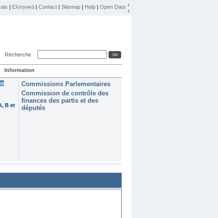
ais
|
Ελληνικά
|
Contact
|
Sitemap
|
Help
|
Open Data
Recherche
Information
es
Commissions Parlementaires
Commission de contrôle des
finances des partis et des
, B et
députés