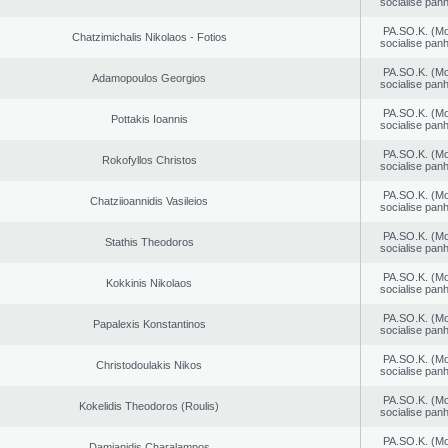
socialise panh
PA.SO.K. (M
Chatzimichalis Nikolaos - Fotios
socialise panh
PA.SO.K. (M
Adamopoulos Georgios
socialise panh
PA.SO.K. (M
Pottakis Ioannis
socialise panh
PA.SO.K. (M
Rokofyllos Christos
socialise panh
PA.SO.K. (M
Chatziioannidis Vasileios
socialise panh
PA.SO.K. (M
Stathis Theodoros
socialise panh
PA.SO.K. (M
Kokkinis Nikolaos
socialise panh
PA.SO.K. (M
Papalexis Konstantinos
socialise panh
PA.SO.K. (M
Christodoulakis Nikos
socialise panh
PA.SO.K. (M
Kokelidis Theodoros (Roulis)
socialise panh
PA.SO.K. (M
Damianidis Charalampos