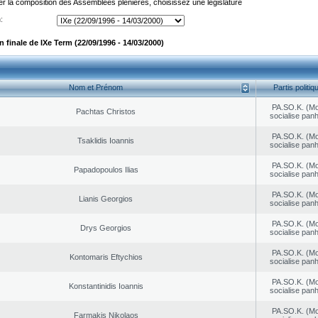
er la composition des Assemblées plénières, choisissez une législature
:
finale de IXe Term (22/09/1996 - 14/03/2000)
Nom et Prénom
Partis politiq
PA.SO.K. (M
Pachtas Christos
socialise panh
PA.SO.K. (M
Tsaklidis Ioannis
socialise panh
PA.SO.K. (M
Papadopoulos Ilias
socialise panh
PA.SO.K. (M
Lianis Georgios
socialise panh
PA.SO.K. (M
Drys Georgios
socialise panh
PA.SO.K. (M
Kontomaris Eftychios
socialise panh
PA.SO.K. (M
Konstantinidis Ioannis
socialise panh
PA.SO.K. (M
Farmakis Nikolaos