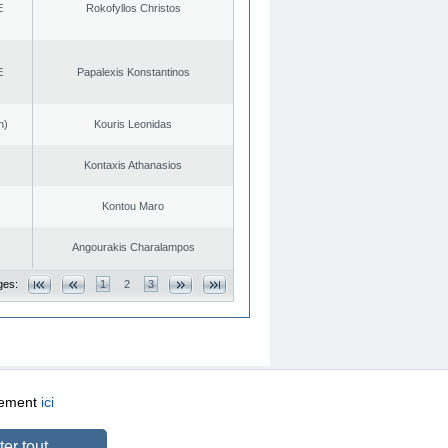
E
Rokofyllos Christos
E
Papalexis Konstantinos
n)
Kouris Leonidas
Kontaxis Athanasios
Kontou Maro
Angourakis Charalampos
ges:
1
2
3
quement
ici
CREATED BY
DOPE STUDIO
er tout