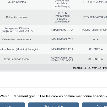
(Mouvement
Verelis Christos
EΤOLIEACARNANI
socialise
panhellénique)
PA.SO.K.
(Mouvement
Baltas Alexandros
EΤOLIEACARNANI
socialise
panhellénique)
Katsigiannis Christos
NEA DΙMOKRATIA
Αttique (agglomératio
(απεβίωσε στις 26/05/1997)
Karampinas Konstantinos
NEA DΙMOKRATIA
Arta
akou Mariori (Marietta) Panagiotis
NEA DΙMOKRATIA
ATHENES Α
KOMMOUNISTIKO
Avdis Leonidas (Leon)
ATHENES Α
KOMMA ELLADAS
Records: 11 - 20 from 22 - Pa
|
|
ta Protection
Security & Access
l Web du Parlement grec utilise les cookies comme mentionné spécifi
options
Tout rejeter
Accept