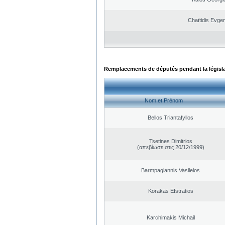
Chaïtidis Evge
Remplacements de députés pendant la législ
Nom et Prénom
Bellos Triantafyllos
Tsetines Dimitrios
(απεβίωσε στις 20/12/1999)
Barmpagiannis Vasileios
Korakas Efstratios
Karchimakis Michail