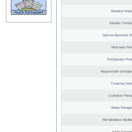
Bratakos Ange
Katsikis Theod
Stavrou Apostolos E
Molyviatis Pet
Pavlopoulos Pro
Alogoskoufis Georgio
Tzoannos Ioan
Loukakos Panag
Melas Panagio
Michaloliakos Vasilei
Kalos Georgi