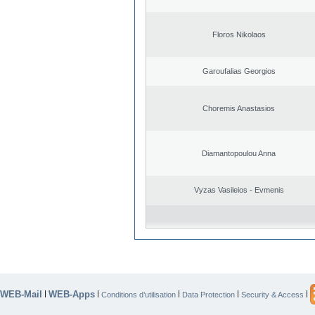
Floros Nikolaos
Garoufalias Georgios
Choremis Anastasios
Diamantopoulou Anna
Vyzas Vasileios - Evmenis
WEB-Mail
WEB-Apps
|
|
|
|
|
Conditions d’utilisation
Data Protection
Security & Access