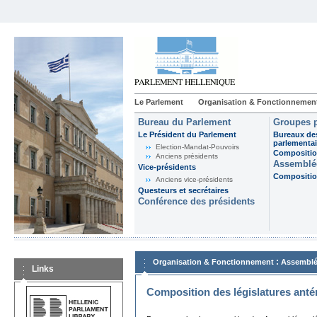
Le Parlement
Organisation & Fonctionnemen
Bureau du Parlement
Groupes p
Le Président du Parlement
Bureaux de
parlementai
Election-Mandat-Pouvoirs
Composition
Anciens présidents
Assemblée
Vice-présidents
Composition
Anciens vice-présidents
Questeurs et secrétaires
Conférence des présidents
:
Organisation & Fonctionnement
Assemblé
Links
Composition des législatures anté