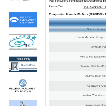
Pour consulter la composition des Assemblées plé
Plenum Term:
Composition finale de IXe Term (22/09/1996 - 
Nom et Prénom
Liapis Michalis - Giorgo
Polydoras Vy
Meimarakis Evangelos 
Petralia - Palli Fani 
Andreoulakos Apo
Karatzaferis Geo
Kasimis Theodoros P
Giakoumatos Ger