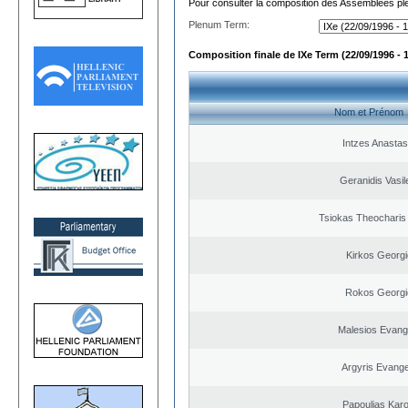
Pour consulter la composition des Assemblées plé
Plenum Term:
Composition finale de IXe Term (22/09/1996 - 
Nom et Prénom
Intzes Anastas
Geranidis Vasil
Tsiokas Theocharis 
Kirkos Georgi
Rokos Georgi
Malesios Evang
Argyris Evange
Papoulias Karo