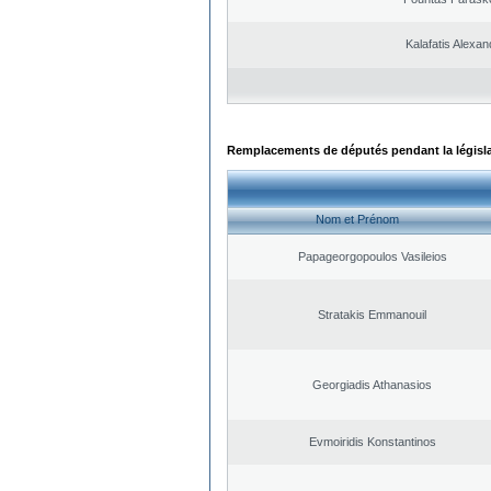
Kalafatis Alexa
Remplacements de députés pendant la législ
Nom et Prénom
Papageorgopoulos Vasileios
Stratakis Emmanouil
Georgiadis Athanasios
Evmoiridis Konstantinos