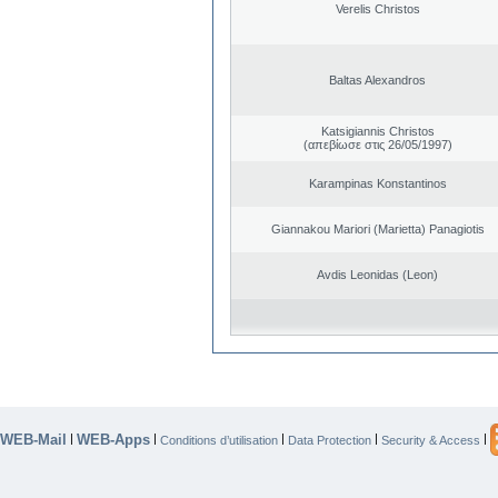
Verelis Christos
Baltas Alexandros
Katsigiannis Christos
(απεβίωσε στις 26/05/1997)
Karampinas Konstantinos
Giannakou Mariori (Marietta) Panagiotis
Avdis Leonidas (Leon)
WEB-Mail
WEB-Apps
|
|
|
|
|
Conditions d’utilisation
Data Protection
Security & Access