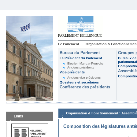
Le Parlement
Organisation & Fonctionnemen
Bureau du Parlement
Groupes p
Le Président du Parlement
Bureaux de
parlementai
Election-Mandat-Pouvoirs
Composition
Anciens présidents
Assemblée
Vice-présidents
Composition
Anciens vice-présidents
Questeurs et secrétaires
Conférence des présidents
:
Organisation & Fonctionnement
Assemblé
Links
Composition des législatures anté