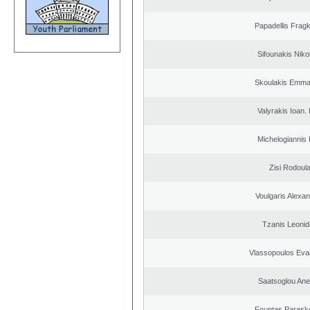
Papadellis Fragk
Sifounakis Niko
Skoulakis Emma
Valyrakis Ioan. 
Michelogiannis I
Zisi Rodoul
Voulgaris Alexa
Tzanis Leoni
Vlassopoulos Eva
Saatsoglou Ane
Fountas Parask