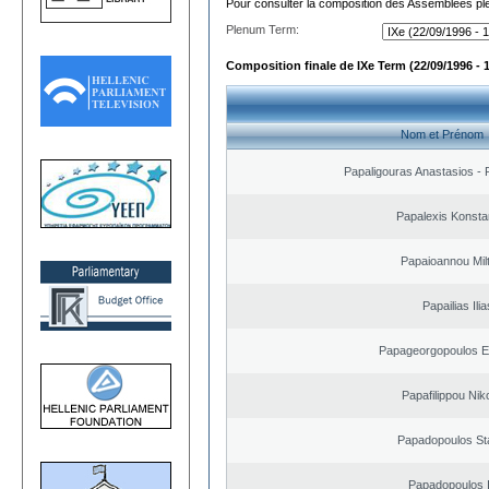
Pour consulter la composition des Assemblées plé
Plenum Term:
Composition finale de IXe Term (22/09/1996 - 
Nom et Prénom
Papaligouras Anastasios - 
Papalexis Konsta
Papaioannou Milt
Papailias Ilia
Papageorgopoulos El
Papafilippou Nik
Papadopoulos St
Papadopoulos I