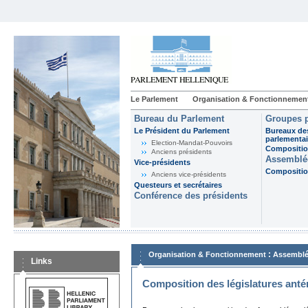
Le Parlement
Organisation & Fonctionnemen
Bureau du Parlement
Groupes p
Le Président du Parlement
Bureaux de
parlementai
Election-Mandat-Pouvoirs
Composition
Anciens présidents
Assemblée
Vice-présidents
Composition
Anciens vice-présidents
Questeurs et secrétaires
Conférence des présidents
:
Organisation & Fonctionnement
Assemblé
Links
Composition des législatures anté