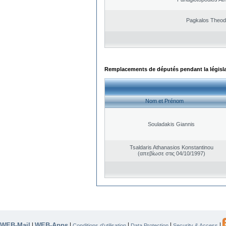
Pagkalos Theod
Remplacements de députés pendant la législ
Nom et Prénom
Souladakis Giannis
Tsaldaris Athanasios Konstantinou
(απεβίωσε στις 04/10/1997)
WEB-Mail
WEB-Apps
|
|
|
|
|
Conditions d’utilisation
Data Protection
Security & Access