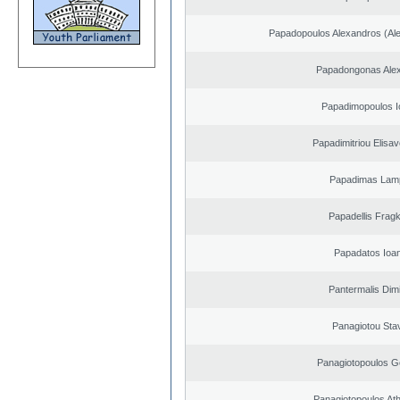
Papadopoulos Alexandros (Ale
Papadongonas Ale
Papadimopoulos I
Papadimitriou Elisav
Papadimas Lam
Papadellis Fragk
Papadatos Ioa
Pantermalis Dimi
Panagiotou Sta
Panagiotopoulos G
Panagiotopoulos At