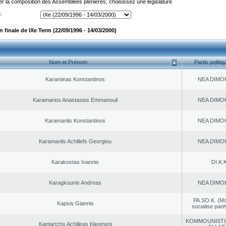
er la composition des Assemblées plénières, choisissez une législature
:
finale de IXe Term (22/09/1996 - 14/03/2000)
Nom et Prénom
Partis politiq
Karaminas Konstantinos
NEA DΙMO
Karamarios Anastasios Emmanouil
NEA DΙMO
Karamanlis Konstantinos
NEA DΙMO
Karamanlis Achillefs Georgiou
NEA DΙMO
Karakostas Ioannis
DI.K.K
Karagkounis Andreas
NEA DΙMO
PA.SO.K. (M
Kapsis Giannis
socialise panh
KOMMOUNISTI
Kantartzhs Achilleas Kleomeni