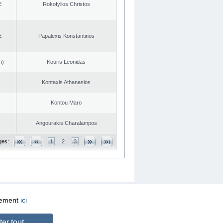
E
Rokofyllos Christos
E
Papalexis Konstantinos
n)
Kouris Leonidas
Kontaxis Athanasios
Kontou Maro
Angourakis Charalampos
ges:
1
2
3
quement
ici
CREATED BY
DOPE STUDIO
er tout