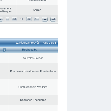
ouvement
Serres
ellénique)
9
10
11
12
13
22 résultats trouvés | Page 2 de 3
Replaced by
Kouvelas Sotirios
Bantouvas Konstantinos Konstantinou
Chatziioannidis Vasileios
Damianos Theodoros