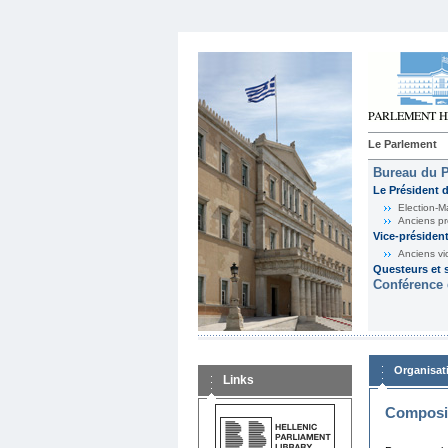
Le Parlement
Bureau du 
Le Président 
Election-M
Anciens pr
Vice-présiden
Anciens vi
Questeurs et s
Conférence 
Organisat
Links
Composit