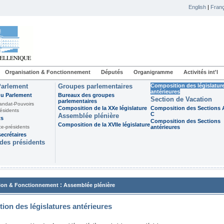
English
|
Franç
Organisation & Fonctionnement
Députés
Organigramme
Activités int'l
Parlement
Groupes parlementaires
Composition des législatur
antérieures
du Parlement
Bureaux des groupes
Section de Vacation
parlementaires
andat-Pouvoirs
Composition de la XXe législature
Composition des Sections A
ésidents
C
Assemblée plénière
ts
Composition des Sections
Composition de la XVIIe législature
ce-présidents
antérieures
ecrétaires
des présidents
:
ion & Fonctionnement
Assemblée plénière
ion des législatures antérieures