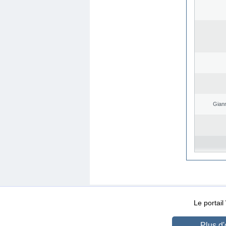
Giann
WEB-Mail
WEB-Apps
|
|
|
Conditions d’utilisation
Da
Le portai
Plus d'