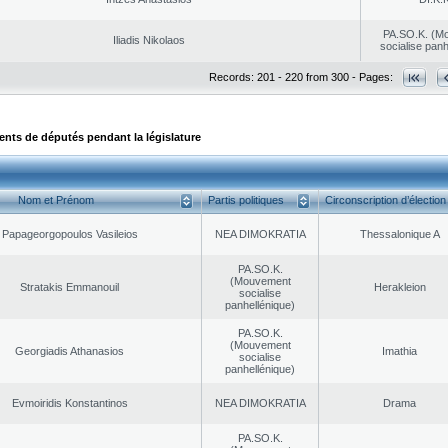
PA.SO.K. (M
Iliadis Nikolaos
socialise panh
Records: 201 - 220 from 300 - Pages:
ts de députés pendant la législature
Nom et Prénom
Partis politiques
Circonscription d’élection
Papageorgopoulos Vasileios
NEA DΙMOKRATIA
Thessalonique A
PA.SO.K.
(Mouvement
Stratakis Emmanouil
Herakleion
socialise
panhellénique)
PA.SO.K.
(Mouvement
Georgiadis Athanasios
Imathia
socialise
panhellénique)
Evmoiridis Konstantinos
NEA DΙMOKRATIA
Drama
PA.SO.K.