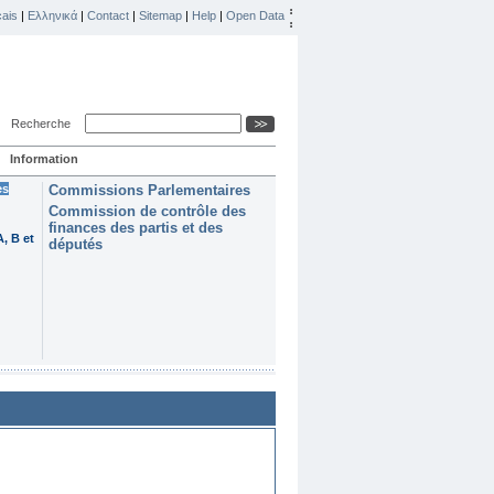
ais
|
Ελληνικά
|
Contact
|
Sitemap
|
Help
|
Open Data
Recherche
Information
es
Commissions Parlementaires
Commission de contrôle des
finances des partis et des
, B et
députés