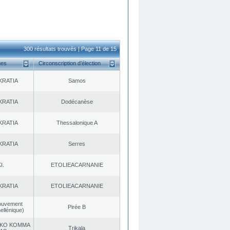
300 résultats trouvés | Page 11 de 15
ues
Circonscription d’élection
KRATIA
Samos
KRATIA
Dodécanèse
KRATIA
Thessalonique A
KRATIA
Serres
I.
EΤOLIEACARNANIE
KRATIA
EΤOLIEACARNANIE
ouvement
Pirée B
ellénique)
KO KOMMA
Trikala