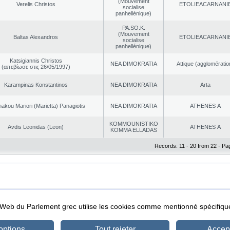
(Mouvement
Verelis Christos
EΤOLIEACARNANI
socialise
panhellénique)
PA.SO.K.
(Mouvement
Baltas Alexandros
EΤOLIEACARNANI
socialise
panhellénique)
Katsigiannis Christos
NEA DΙMOKRATIA
Αttique (agglomératio
(απεβίωσε στις 26/05/1997)
Karampinas Konstantinos
NEA DΙMOKRATIA
Arta
akou Mariori (Marietta) Panagiotis
NEA DΙMOKRATIA
ATHENES Α
KOMMOUNISTIKO
Avdis Leonidas (Leon)
ATHENES Α
KOMMA ELLADAS
Records: 11 - 20 from 22 - Pa
|
|
ta Protection
Security & Access
l Web du Parlement grec utilise les cookies comme mentionné spécifi
options
Tout rejeter
Accept