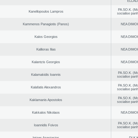
ELLAD
PA.SO.K. (M
Kanellopoulos Lampros
socialise panh
Kammenos Panagiotis (Panos)
NEA DΙMO
Kalos Georgios
NEA DΙMO
Kallioras Ilias
NEA DΙMO
Kalantzis Georgios
NEA DΙMO
PA.SO.K. (M
Kalamakidis Ioannis
socialise panh
PA.SO.K. (M
Kalafatis Alexandros
socialise panh
PA.SO.K. (M
Kaklamanis Apostolos
socialise panh
Kakkalos Nikolaos
NEA DΙMO
PA.SO.K. (M
Ioannidis Foivos
socialise panh
Intzes Anastasios
DI.K.K