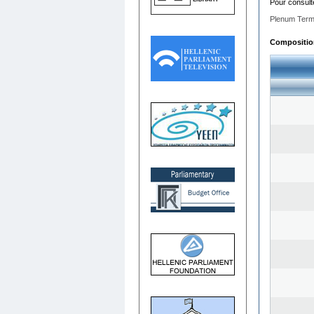
Pour consult
Plenum Term
Composition 