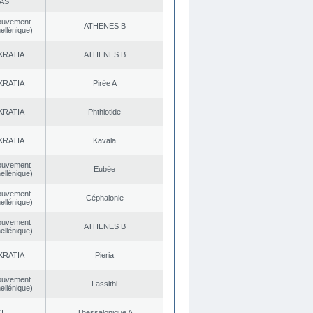
AS
ouvement
ATHENES Β
ellénique)
KRATIA
ATHENES Β
KRATIA
Pirée A
KRATIA
Phthiotide
KRATIA
Kavala
ouvement
Eubée
ellénique)
ouvement
Céphalonie
ellénique)
ouvement
ATHENES Β
ellénique)
KRATIA
Pieria
ouvement
Lassithi
ellénique)
I.
Thessalonique A