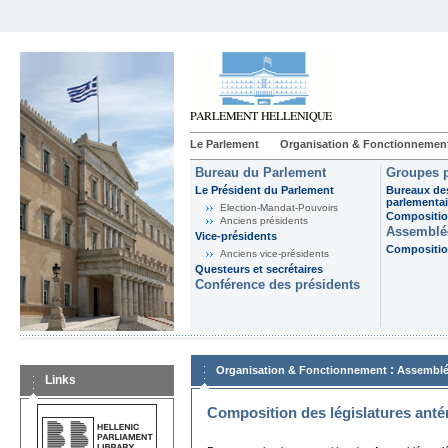
Le Parlement
Organisation & Fonctionnemen
Bureau du Parlement
Groupes p
Le Président du Parlement
Bureaux de
parlementai
Election-Mandat-Pouvoirs
Composition
Anciens présidents
Assemblée
Vice-présidents
Composition
Anciens vice-présidents
Questeurs et secrétaires
Conférence des présidents
:
Organisation & Fonctionnement
Assemblé
Links
Composition des législatures anté