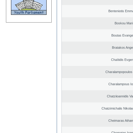
Benteniotis Emma
Boskou Mari
Boutas Evange
Bratakos Ange
Chaïtidis Evge
Charalampopoulos 
Charalampous Io
Chatziioannidis Va
Chatzimichalis Nikola
Cheimaras Athan
Chomatas Ioan