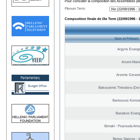
Pour consulter la composition des Assemblées plé
Plenum Term:
Composition finale de IXe Term (22/09/1996 - 
Nom et Prénom
Argyris Evange
Arseni Mari
Arsenis Geras
Bakoyannis Theodora (Dor
Bantouvas Konsta
Basiakos Evang
Benaki - Psarouda Ann
Benos Stavros - I