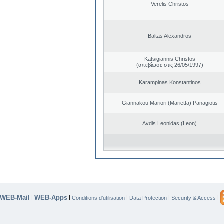
Verelis Christos
Baltas Alexandros
Katsigiannis Christos
(απεβίωσε στις 26/05/1997)
Karampinas Konstantinos
Giannakou Mariori (Marietta) Panagiotis
Avdis Leonidas (Leon)
WEB-Mail
WEB-Apps
|
|
|
|
|
Conditions d’utilisation
Data Protection
Security & Access