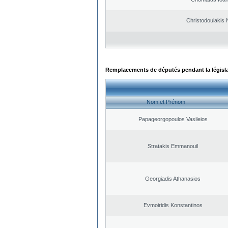
Christodoulakis 
Remplacements de députés pendant la législ
Nom et Prénom
Papageorgopoulos Vasileios
Stratakis Emmanouil
Georgiadis Athanasios
Evmoiridis Konstantinos