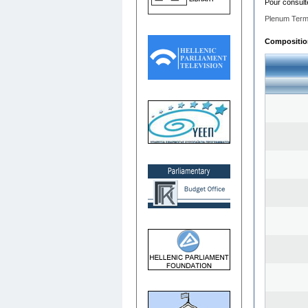
Pour consult
Plenum Term
Composition 