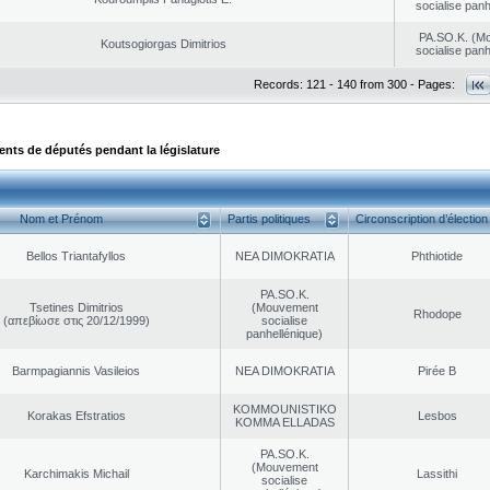
socialise panh
PA.SO.K. (M
Koutsogiorgas Dimitrios
socialise panh
Records: 121 - 140 from 300 - Pages:
ts de députés pendant la législature
Nom et Prénom
Partis politiques
Circonscription d’élection
Bellos Triantafyllos
NEA DΙMOKRATIA
Phthiotide
PA.SO.K.
Tsetines Dimitrios
(Mouvement
Rhodope
(απεβίωσε στις 20/12/1999)
socialise
panhellénique)
Barmpagiannis Vasileios
NEA DΙMOKRATIA
Pirée B
KOMMOUNISTIKO
Korakas Efstratios
Lesbos
KOMMA ELLADAS
PA.SO.K.
(Mouvement
Karchimakis Michail
Lassithi
socialise