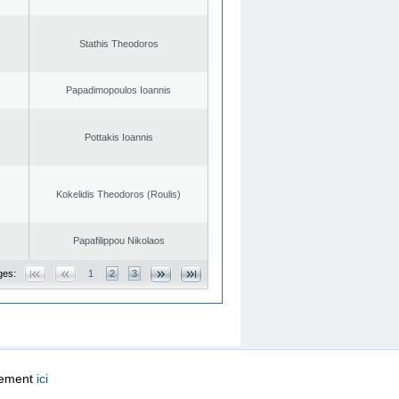
Stathis Theodoros
Papadimopoulos Ioannis
Pottakis Ioannis
Kokelidis Theodoros (Roulis)
Papafilippou Nikolaos
ges:
1
2
3
quement
ici