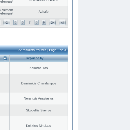
ellénique)
ouvement
Achaïe
ellénique)
5
6
7
8
9
22 résultats trouvés | Page 1 de 3
Replaced by
Kallioras Ilias
Damianidis Charalampos
Nerantzis Anastasios
Skopelitis Stavros
Kokkinis Nikolaos