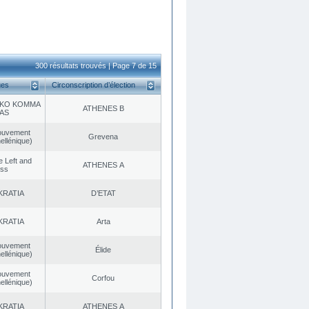
300 résultats trouvés | Page 7 de 15
ues
Circonscription d’élection
KO KOMMA
ATHENES Β
AS
ouvement
Grevena
ellénique)
he Left and
ATHENES Α
ess
KRATIA
D’ETAT
KRATIA
Arta
ouvement
Élide
ellénique)
ouvement
Corfou
ellénique)
KRATIA
ATHENES Α