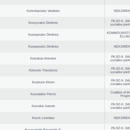
Korkolopoulos Vasileios
NEA DΙMO
PA.SO.K. (M
Kossyvakis Dimitrios
socialise panh
KOMMOUNISTI
Kostopoulos Dimitrios
ELLAD
Kostopoulos Dimitrios
NEA DΙMO
PA.SO.K. (M
Kotsakas Antonios
socialise panh
PA.SO.K. (M
Kotsonis Theodoros
socialise panh
PA.SO.K. (M
Koulouris Kimon
socialise panh
Coalition of t
Kounalakis Petros
Progr
PA.SO.K. (M
Kourakis Ioannis
socialise panh
Kouris Leonidas
NEA DΙMO
PA.SO.K. (M
Kouroumplis Panagiotis E.