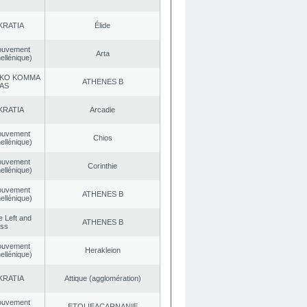
KRATIA
Élide
ouvement
Arta
ellénique)
KO KOMMA
ATHENES Β
AS
KRATIA
Arcadie
ouvement
Chios
ellénique)
ouvement
Corinthie
ellénique)
ouvement
ATHENES Β
ellénique)
he Left and
ATHENES Β
ess
ouvement
Herakleion
ellénique)
KRATIA
Αttique (agglomération)
ouvement
EΤOLIEACARNANIE