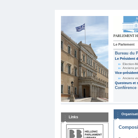
Le Parlement
Bureau du 
Le Président 
Election-M
Anciens pr
Vice-présiden
Anciens vi
Questeurs et s
Conférence 
Organisat
Links
Composit