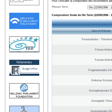
Pour consulter la composition des Assemblées plé
Plenum Term:
Composition finale de IXe Term (22/09/1996 - 
Nom et Prénom
Fountoukidou - Theodori
Fouras Andre
Fousas Anton
Fragkiadoulakis E
Geitonas Konstan
Georgakopoulos Di
Georgiadis Theo
Georgopoulos Dim