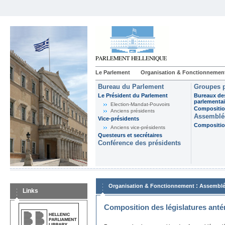
Le Parlement
Organisation & Fonctionnemen
Bureau du Parlement
Groupes p
Le Président du Parlement
Bureaux de
parlementai
Election-Mandat-Pouvoirs
Composition
Anciens présidents
Assemblée
Vice-présidents
Composition
Anciens vice-présidents
Questeurs et secrétaires
Conférence des présidents
:
Organisation & Fonctionnement
Assemblé
Links
Composition des législatures anté