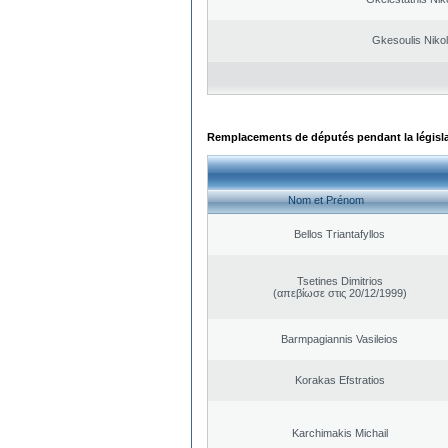
Gkesoulis Niko
Remplacements de députés pendant la législ
Nom et Prénom
Bellos Triantafyllos
Tsetines Dimitrios
(απεβίωσε στις 20/12/1999)
Barmpagiannis Vasileios
Korakas Efstratios
Karchimakis Michail