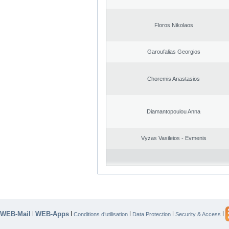
Floros Nikolaos
Garoufalias Georgios
Choremis Anastasios
Diamantopoulou Anna
Vyzas Vasileios - Evmenis
WEB-Mail
WEB-Apps
|
|
|
|
|
Conditions d’utilisation
Data Protection
Security & Access