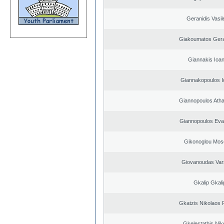
Geranidis Vasil
Giakoumatos Ger
Giannakis Ioan
Giannakopoulos I
Giannopoulos Ath
Giannopoulos Eva
Gikonoglou Mos
Giovanoudas Var
Gkalip Gkali
Gkatzis Nikolaos F
Gkelestathis Nik