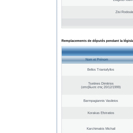
Zisi Rodoul
Remplacements de députés pendant la législ
Nom et Prénom
Bellos Triantafyllos
Tsetines Dimitrios
(απεβίωσε στις 20/12/1999)
Barmpagiannis Vasileios
Korakas Efstratios
Karchimakis Michail