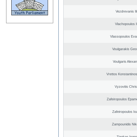
Vezdrevanis Il
Vlachopoulos Il
Vlassopoulos Eva
Voulgarakis Geo
Voulgaris Alexa
Vrettos Konstantinos
Vyzovitis Chri
Zafeiropoulos Epam
Zafeiropoulos Io
Zampounidis Nik
Ziagkas Ioann