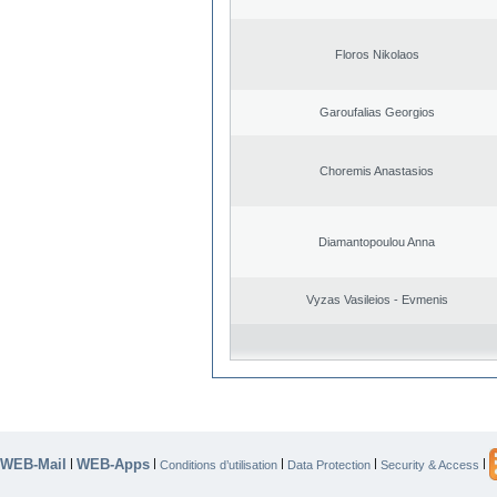
Floros Nikolaos
Garoufalias Georgios
Choremis Anastasios
Diamantopoulou Anna
Vyzas Vasileios - Evmenis
WEB-Mail
WEB-Apps
|
|
|
|
|
Conditions d’utilisation
Data Protection
Security & Access