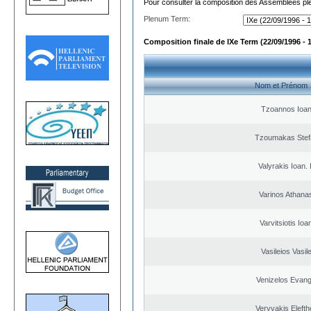
Pour consulter la composition des Assemblées plé
Plenum Term:
Composition finale de IXe Term (22/09/1996 - 
Nom et Prénom
Tzoannos Ioan
Tzoumakas Stef
Valyrakis Ioan. 
Varinos Athana
Varvitsiotis Ioa
Vasileios Vasil
Venizelos Evang
Veryvakis Elefth