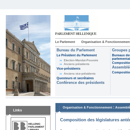
Le Parlement
Organisation & Fonctionnemen
Bureau du Parlement
Groupes p
Le Président du Parlement
Bureaux de
parlementai
Election-Mandat-Pouvoirs
Composition
Anciens présidents
Assemblée
Vice-présidents
Composition
Anciens vice-présidents
Questeurs et secrétaires
Conférence des présidents
:
Organisation & Fonctionnement
Assemblé
Links
Composition des législatures anté