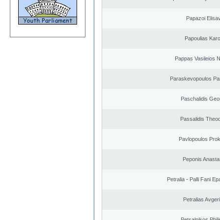
Papazoi Elisa
Papoulias Karo
Pappas Vasileios N
Paraskevopoulos Pa
Paschalidis Geo
Passalidis Theo
Pavlopoulos Pro
Peponis Anasta
Petralia - Palli Fani 
Petralias Avger
Petsalnikos Phil