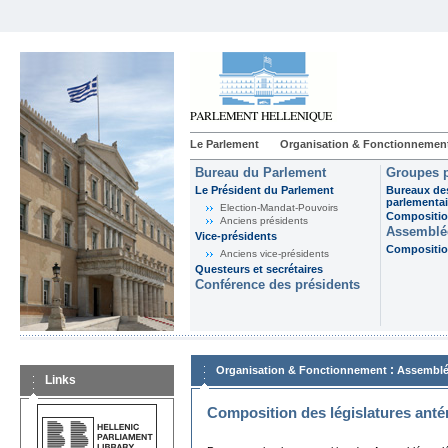
Le Parlement
Organisation & Fonctionnemen
Bureau du Parlement
Groupes p
Le Président du Parlement
Bureaux de
parlementai
Election-Mandat-Pouvoirs
Composition
Anciens présidents
Assemblée
Vice-présidents
Composition
Anciens vice-présidents
Questeurs et secrétaires
Conférence des présidents
:
Organisation & Fonctionnement
Assemblé
Links
Composition des législatures anté