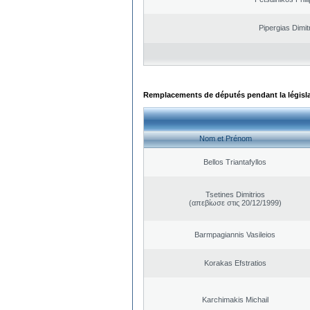
Pipergias Dimit
Remplacements de députés pendant la législ
Nom et Prénom
Bellos Triantafyllos
Tsetines Dimitrios
(απεβίωσε στις 20/12/1999)
Barmpagiannis Vasileios
Korakas Efstratios
Karchimakis Michail