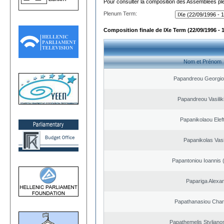
Pour consulter la composition des Assemblées plé
Plenum Term:
Composition finale de IXe Term (22/09/1996 - 
Nom et Prénom
Papandreou Georgio
Papandreou Vasilik
Papanikolaou Elef
Papanikolas Vasi
Papantoniou Ioannis 
Papariga Alexa
Papathanasiou Cha
Papathemelis Styliano