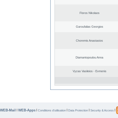
Floros Nikolaos
Garoufalias Georgios
Choremis Anastasios
Diamantopoulou Anna
Vyzas Vasileios - Evmenis
WEB-Mail
WEB-Apps
|
|
|
|
|
Conditions d’utilisation
Data Protection
Security & Access