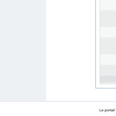
WEB-Mail
WEB-Apps
|
|
|
Conditions d’utilisation
Da
Le portai