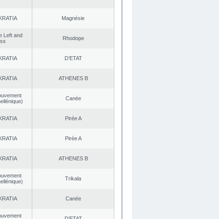
KRATIA
Magnésie
he Left and
Rhodope
ess
KRATIA
D’ETAT
KRATIA
ATHENES Β
ouvement
Canée
ellénique)
KRATIA
Pirée A
KRATIA
Pirée A
KRATIA
ATHENES Β
ouvement
Trikala
ellénique)
KRATIA
Canée
ouvement
D’ETAT