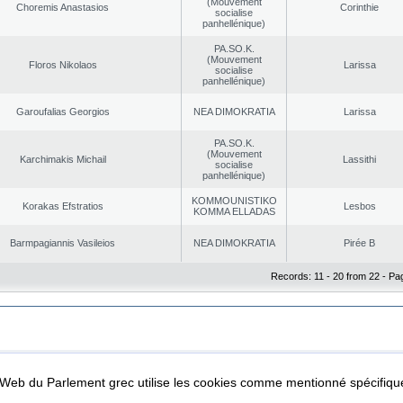
(Mouvement
Choremis Anastasios
Corinthie
socialise
panhellénique)
PA.SO.K.
(Mouvement
Floros Nikolaos
Larissa
socialise
panhellénique)
Garoufalias Georgios
NEA DΙMOKRATIA
Larissa
PA.SO.K.
(Mouvement
Karchimakis Michail
Lassithi
socialise
panhellénique)
KOMMOUNISTIKO
Korakas Efstratios
Lesbos
KOMMA ELLADAS
Barmpagiannis Vasileios
NEA DΙMOKRATIA
Pirée B
Records: 11 - 20 from 22 - Pa
|
|
ta Protection
Security & Access
l Web du Parlement grec utilise les cookies comme mentionné spécifi