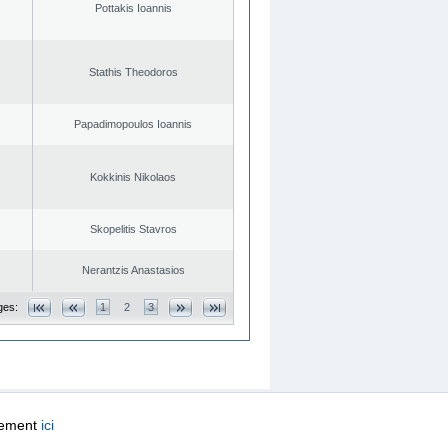
Pottakis Ioannis
Stathis Theodoros
Papadimopoulos Ioannis
Kokkinis Nikolaos
Skopelitis Stavros
Nerantzis Anastasios
ges:
1
2
3
quement
ici