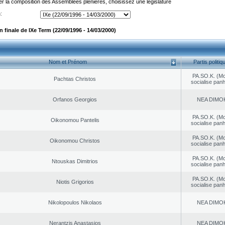
er la composition des Assemblées plénières, choisissez une législature
:
finale de IXe Term (22/09/1996 - 14/03/2000)
Nom et Prénom
Partis politiq
PA.SO.K. (M
Pachtas Christos
socialise panh
Orfanos Georgios
NEA DΙMO
PA.SO.K. (M
Oikonomou Pantelis
socialise panh
PA.SO.K. (M
Oikonomou Christos
socialise panh
PA.SO.K. (M
Ntouskas Dimitrios
socialise panh
PA.SO.K. (M
Niotis Grigorios
socialise panh
Nikolopoulos Nikolaos
NEA DΙMO
Nerantzis Anastasios
NEA DΙMO