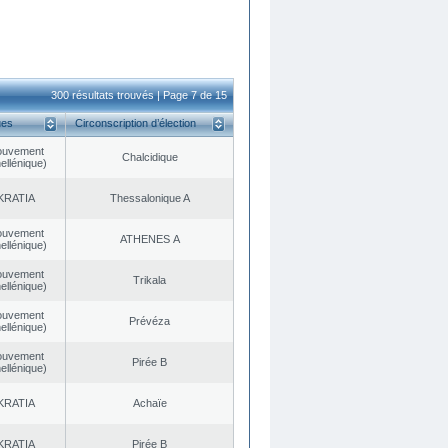
300 résultats trouvés | Page 7 de 15
ues
Circonscription d’élection
ouvement
Chalcidique
ellénique)
KRATIA
Thessalonique A
ouvement
ATHENES Α
ellénique)
ouvement
Trikala
ellénique)
ouvement
Prévéza
ellénique)
ouvement
Pirée B
ellénique)
KRATIA
Achaïe
KRATIA
Pirée B