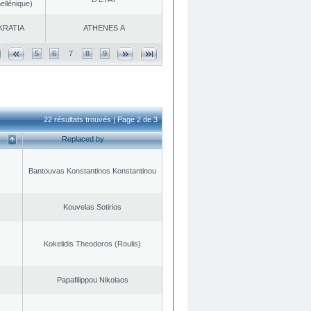
ellénique)
KRATIA
ATHENES Α
5
6
7
8
9
22 résultats trouvés | Page 2 de 3
Replaced by
Bantouvas Konstantinos Konstantinou
Kouvelas Sotirios
Kokelidis Theodoros (Roulis)
Papafilippou Nikolaos