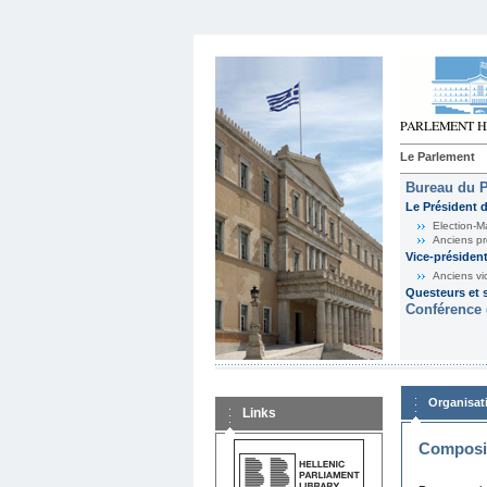
Le Parlement
Bureau du 
Le Président 
Election-M
Anciens pr
Vice-présiden
Anciens vi
Questeurs et s
Conférence 
Organisat
Links
Composit