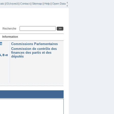
ais
|
Ελληνικά
|
Contact
|
Sitemap
|
Help
|
Open Data
Recherche
Information
es
Commissions Parlementaires
Commission de contrôle des
finances des partis et des
, B et
députés