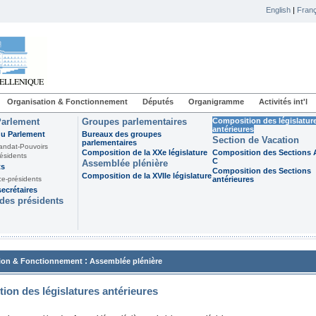
English
|
Franç
Organisation & Fonctionnement
Députés
Organigramme
Activités int'l
Parlement
Groupes parlementaires
Composition des législatur
antérieures
du Parlement
Bureaux des groupes
Section de Vacation
parlementaires
andat-Pouvoirs
Composition de la XXe législature
Composition des Sections A
ésidents
C
Assemblée plénière
ts
Composition des Sections
Composition de la XVIIe législature
ce-présidents
antérieures
ecrétaires
des présidents
:
ion & Fonctionnement
Assemblée plénière
ion des législatures antérieures