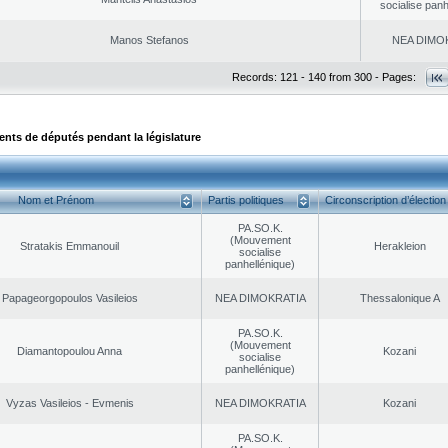
socialise panh
Manos Stefanos
NEA DΙMO
Records: 121 - 140 from 300 - Pages:
ts de députés pendant la législature
Nom et Prénom
Partis politiques
Circonscription d’élection
PA.SO.K.
(Mouvement
Stratakis Emmanouil
Herakleion
socialise
panhellénique)
Papageorgopoulos Vasileios
NEA DΙMOKRATIA
Thessalonique A
PA.SO.K.
(Mouvement
Diamantopoulou Anna
Kozani
socialise
panhellénique)
Vyzas Vasileios - Evmenis
NEA DΙMOKRATIA
Kozani
PA.SO.K.