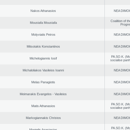
Nakos Athanasios
NEA DΙMO
Coalition of t
Moustafa Moustafa
Progr
Molyviatis Petros
NEA DΙMO
Mitsotakis Konstantinos
NEA DΙMO
PA.SO.K. (M
Michelogiannis Iosif
socialise panh
Michaloliakos Vasileios Ioanni
NEA DΙMO
Melas Panagiotis
NEA DΙMO
Meimarakis Evangelos - Vasileios
NEA DΙMO
PA.SO.K. (M
Matis Athanasios
socialise panh
Markogiannakis Christos
NEA DΙMO
PA.SO.K. (M
Mantelis Anastasios