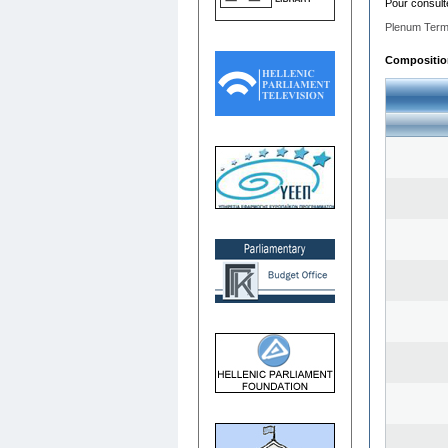
Pour consult
Plenum Term
Composition 