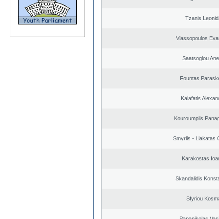
Tzanis Leoni
Vlassopoulos Eva
Saatsoglou Ane
Fountas Parask
Kalafatis Alexa
Kouroumplis Panagi
Smyrlis - Liakatas 
Karakostas Ioa
Skandalidis Konst
Sfyriou Kosm
Papanikolas Vasi