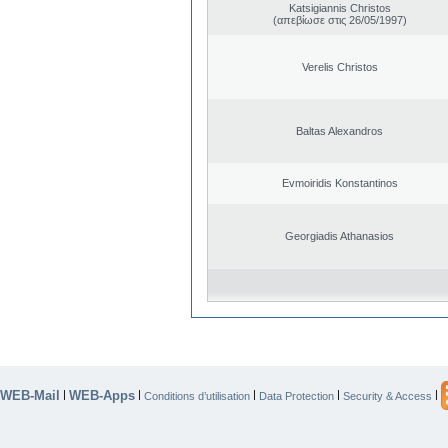
Katsigiannis Christos
(απεβίωσε στις 26/05/1997)
Verelis Christos
Baltas Alexandros
Evmoiridis Konstantinos
Georgiadis Athanasios
WEB-Mail
WEB-Apps
|
|
|
|
|
Conditions d’utilisation
Data Protection
Security & Access