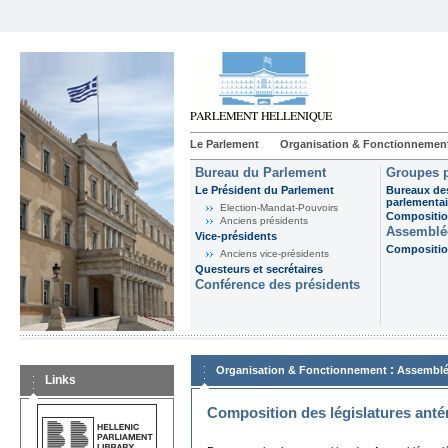
Le Parlement
Organisation & Fonctionnemen
Bureau du Parlement
Groupes p
Le Président du Parlement
Bureaux de
parlementai
Election-Mandat-Pouvoirs
Composition
Anciens présidents
Assemblée
Vice-présidents
Composition
Anciens vice-présidents
Questeurs et secrétaires
Conférence des présidents
:
Organisation & Fonctionnement
Assemblé
Links
Composition des législatures anté