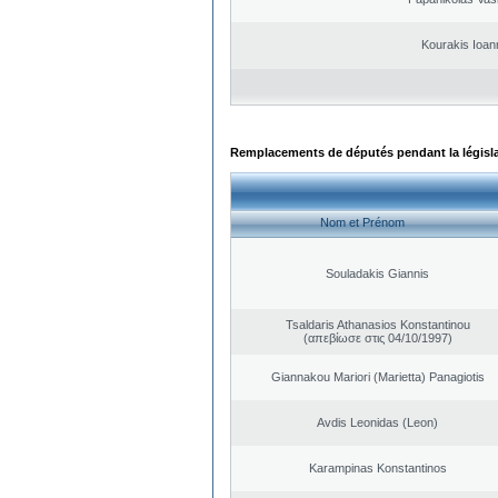
Kourakis Ioan
Remplacements de députés pendant la législ
Nom et Prénom
Souladakis Giannis
Tsaldaris Athanasios Konstantinou
(απεβίωσε στις 04/10/1997)
Giannakou Mariori (Marietta) Panagiotis
Avdis Leonidas (Leon)
Karampinas Konstantinos