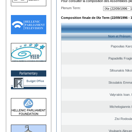
Pour consulter la composition des Assemblées plé
Plenum Term:
Composition finale de IXe Term (22/09/1996 - 
Nom et Prénom
Papoulias Karo
Papadellis Fragk
Sifounakis Niko
Skoulakis Emma
Valyrakis Ioan. 
Michelogiannis I
Zisi Rodoul
Voulgaris Alexa