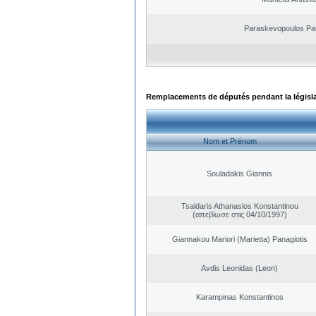
Paraskevopoulos Pa
Remplacements de députés pendant la législ
Nom et Prénom
Souladakis Giannis
Tsaldaris Athanasios Konstantinou
(απεβίωσε στις 04/10/1997)
Giannakou Mariori (Marietta) Panagiotis
Avdis Leonidas (Leon)
Karampinas Konstantinos