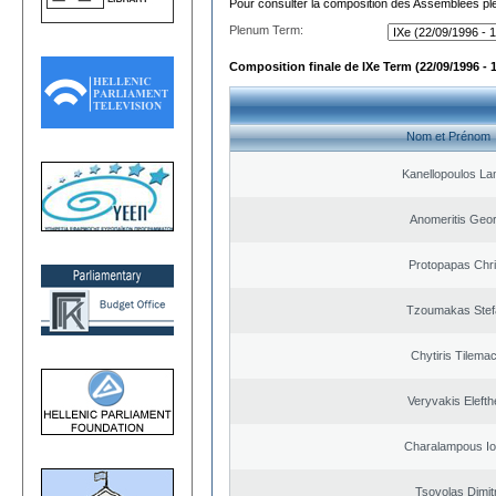
Pour consulter la composition des Assemblées plé
Plenum Term:
Composition finale de IXe Term (22/09/1996 - 
Nom et Prénom
Kanellopoulos L
Anomeritis Geor
Protopapas Chri
Tzoumakas Stef
Chytiris Tilema
Veryvakis Elefth
Charalampous Io
Tsovolas Dimit