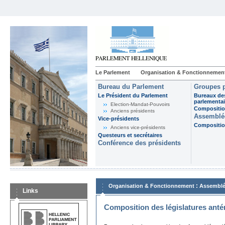
Le Parlement
Organisation & Fonctionnemen
Bureau du Parlement
Groupes p
Le Président du Parlement
Bureaux de
parlementai
Election-Mandat-Pouvoirs
Composition
Anciens présidents
Assemblée
Vice-présidents
Composition
Anciens vice-présidents
Questeurs et secrétaires
Conférence des présidents
:
Organisation & Fonctionnement
Assemblé
Links
Composition des législatures anté