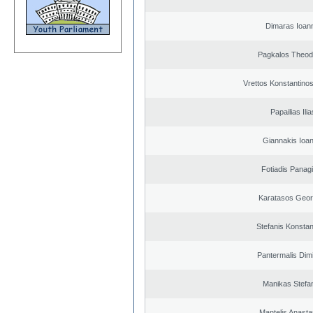
Dimaras Ioann
Pagkalos Theod
Vrettos Konstantinos
Papailias Ilia
Giannakis Ioan
Fotiadis Panagi
Karatasos Geor
Stefanis Konstan
Pantermalis Dimi
Manikas Stefa
Mantelis Anasta