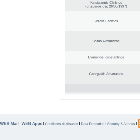
Katsigiannis Christos
(απεβίωσε στις 26/05/1997)
Verelis Christos
Baltas Alexandros
Evmoiridis Konstantinos
Georgiadis Athanasios
WEB-Mail
WEB-Apps
|
|
|
|
|
Conditions d’utilisation
Data Protection
Security & Access