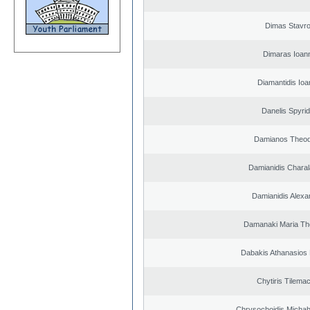
Dimas Stavr
Dimaras Ioann
Diamantidis Ioa
Danelis Spyri
Damianos Theo
Damianidis Chara
Damianidis Alexa
Damanaki Maria Th
Dabakis Athanasios 
Chytiris Tilema
Chrysochoidis Michahl