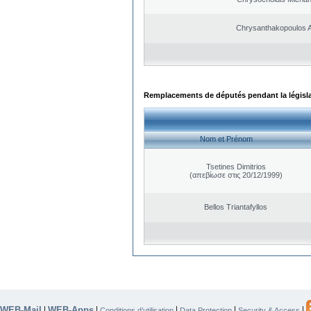
Chrysanthakopoulos 
Remplacements de députés pendant la législ
Nom et Prénom
Tsetines Dimitrios
(απεβίωσε στις 20/12/1999)
Bellos Triantafyllos
WEB-Mail
WEB-Apps
|
|
|
|
|
Conditions d’utilisation
Data Protection
Security & Access