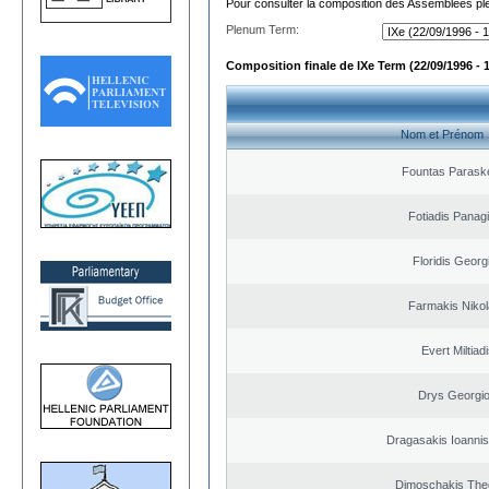
Pour consulter la composition des Assemblées plé
Plenum Term:
Composition finale de IXe Term (22/09/1996 - 
Nom et Prénom
Fountas Parask
Fotiadis Panagi
Floridis Georg
Farmakis Niko
Evert Miltiad
Drys Georgi
Dragasakis Ioannis
Dimoschakis The