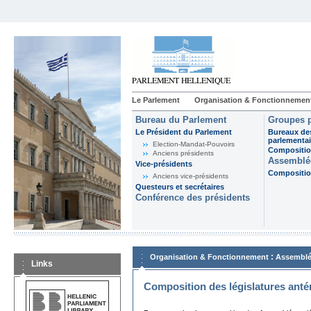
Le Parlement
Organisation & Fonctionnemen
Bureau du Parlement
Groupes p
Le Président du Parlement
Bureaux de
parlementai
Election-Mandat-Pouvoirs
Composition
Anciens présidents
Assemblée
Vice-présidents
Composition
Anciens vice-présidents
Questeurs et secrétaires
Conférence des présidents
:
Organisation & Fonctionnement
Assemblé
Links
Composition des législatures anté