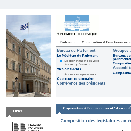
Le Parlement
Organisation & Fonctionnemen
Bureau du Parlement
Groupes p
Le Président du Parlement
Bureaux de
parlementai
Election-Mandat-Pouvoirs
Composition
Anciens présidents
Assemblée
Vice-présidents
Composition
Anciens vice-présidents
Questeurs et secrétaires
Conférence des présidents
:
Organisation & Fonctionnement
Assemblé
Links
Composition des législatures anté