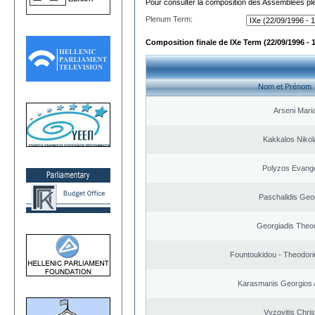
Pour consulter la composition des Assemblées plé
Plenum Term:
Composition finale de IXe Term (22/09/1996 - 
Nom et Prénom
Arseni Mari
Kakkalos Niko
Polyzos Evang
Paschalidis Geo
Georgiadis Theo
Fountoukidou - Theodori
Karasmanis Georgios 
Vyzovitis Chri