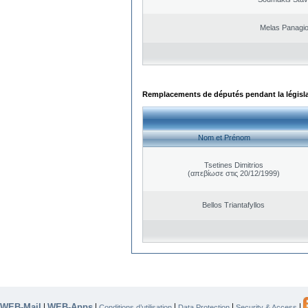
Melas Panagio
Remplacements de députés pendant la législ
Nom et Prénom
Tsetines Dimitrios
(απεβίωσε στις 20/12/1999)
Bellos Triantafyllos
WEB-Mail
WEB-Apps
|
|
|
|
|
Conditions d’utilisation
Data Protection
Security & Access