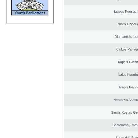
Laliotis Konstan
Niotis Grigori
Diamantidis Ioa
Kritikos Panagi
Kapsis Giann
Lalos Kanell
Arapis Ioann
Nerantzis Anast
Simitis Kostas Ge
Benteniotis Emma
Soumakis Stav