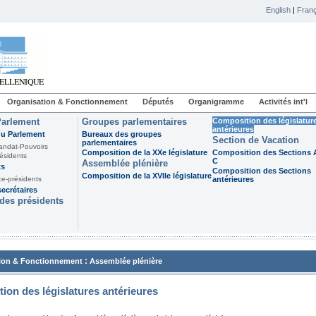
English
|
Franç
Organisation & Fonctionnement
Députés
Organigramme
Activités int'l
Parlement
Groupes parlementaires
Composition des législatur
antérieures
du Parlement
Bureaux des groupes
Section de Vacation
parlementaires
andat-Pouvoirs
Composition de la XXe législature
Composition des Sections A
ésidents
C
Assemblée plénière
ts
Composition des Sections
Composition de la XVIIe législature
ce-présidents
antérieures
ecrétaires
des présidents
:
ion & Fonctionnement
Assemblée plénière
ion des législatures antérieures