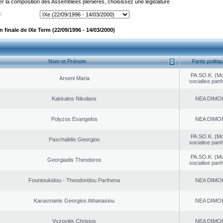
er la composition des Assemblées plénières, choisissez une législature
:
finale de IXe Term (22/09/1996 - 14/03/2000)
Nom et Prénom
Partis politiq
PA.SO.K. (M
Arseni Maria
socialise panh
Kakkalos Nikolaos
NEA DΙMO
Polyzos Evangelos
NEA DΙMO
PA.SO.K. (M
Paschalidis Georgios
socialise panh
PA.SO.K. (M
Georgiadis Theodoros
socialise panh
Fountoukidou - Theodoridou Parthena
NEA DΙMO
Karasmanis Georgios Athanasiou
NEA DΙMO
Vyzovitis Christos
NEA DΙMO