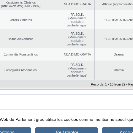
Katsigiannis Christos
NEA DΙMOKRATIA
Αttique (agglomératio
(απεβίωσε στις 26/05/1997)
PA.SO.K.
(Mouvement
Verelis Christos
EΤOLIEACARNANI
socialise
panhellénique)
PA.SO.K.
(Mouvement
Baltas Alexandros
EΤOLIEACARNANI
socialise
panhellénique)
Evmoiridis Konstantinos
NEA DΙMOKRATIA
Drama
PA.SO.K.
(Mouvement
Georgiadis Athanasios
Imathia
socialise
panhellénique)
Records: 1 - 10 from 22 - Pa
|
|
ta Protection
Security & Access
l Web du Parlement grec utilise les cookies comme mentionné spécifi
options
Tout rejeter
Accept