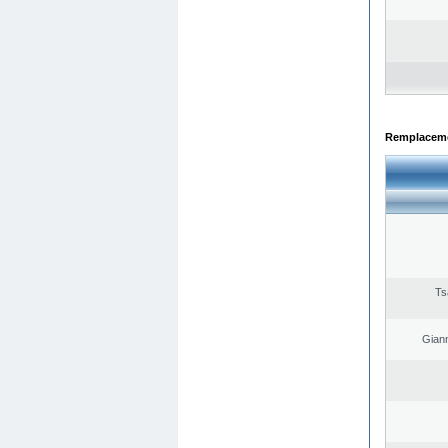
Remplacemen
Ts
Giann