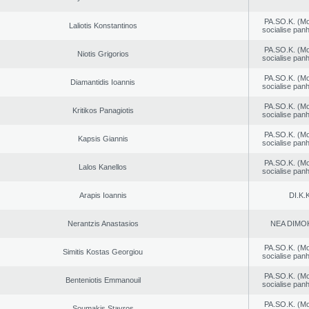
PA.SO.K. (M
Laliotis Konstantinos
socialise panh
PA.SO.K. (M
Niotis Grigorios
socialise panh
PA.SO.K. (M
Diamantidis Ioannis
socialise panh
PA.SO.K. (M
Kritikos Panagiotis
socialise panh
PA.SO.K. (M
Kapsis Giannis
socialise panh
PA.SO.K. (M
Lalos Kanellos
socialise panh
Arapis Ioannis
DI.K.K
Nerantzis Anastasios
NEA DΙMO
PA.SO.K. (M
Simitis Kostas Georgiou
socialise panh
PA.SO.K. (M
Benteniotis Emmanouil
socialise panh
PA.SO.K. (M
Soumakis Stavros