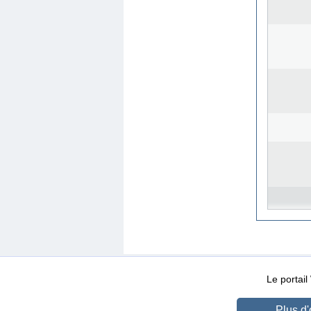
WEB-Mail
WEB-Apps
|
|
|
Conditions d’utilisation
Da
Le portai
Plus d'