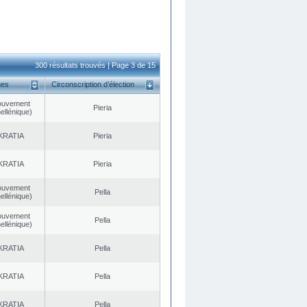
300 résultats trouvés | Page 3 de 15
ues
Circonscription d’élection
ouvement
Pieria
ellénique)
KRATIA
Pieria
KRATIA
Pieria
ouvement
Pella
ellénique)
ouvement
Pella
ellénique)
KRATIA
Pella
KRATIA
Pella
KRATIA
Pella