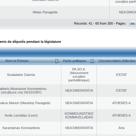
socialise panh
Melas Panagiotis
NEA DΙMO
Records: 41 - 60 from 300 - Pages:
ts de députés pendant la législature
Nom et Prénom
Partis politiques
Circonscription d’élection
PA.SO.K.
(Mouvement
Souladakis Giannis
D’ETAT
socialise
panhellénique)
aldaris Athanasios Konstantinou
NEA DΙMOKRATIA
D’ETAT
(απεβίωσε στις 04/10/1997)
akou Mariori (Marietta) Panagiotis
NEA DΙMOKRATIA
ATHENES Α
KOMMOUNISTIKO
Avdis Leonidas (Leon)
ATHENES Α
KOMMA ELLADAS
Karampinas Konstantinos
NEA DΙMOKRATIA
Arta