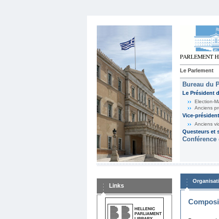
Le Parlement
Bureau du 
Le Président 
Election-M
Anciens pr
Vice-présiden
Anciens vi
Questeurs et s
Conférence 
Organisat
Links
Composit