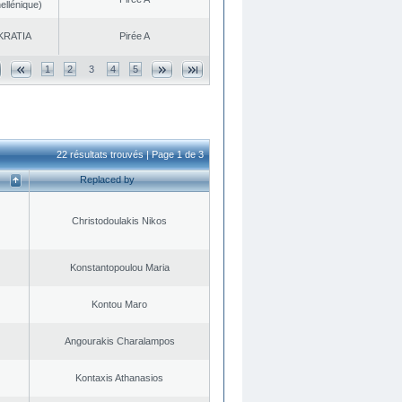
ellénique)
KRATIA
Pirée A
1
2
3
4
5
22 résultats trouvés | Page 1 de 3
Replaced by
Christodoulakis Nikos
Konstantopoulou Maria
Kontou Maro
Angourakis Charalampos
Kontaxis Athanasios