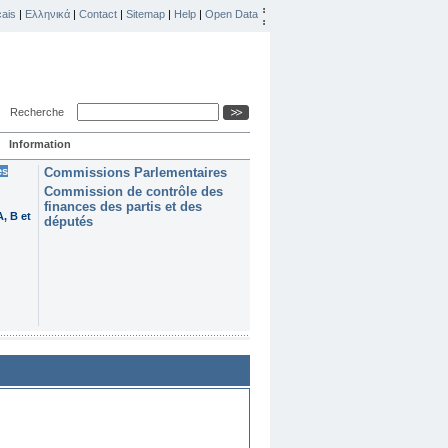
ais
|
Ελληνικά
|
Contact
|
Sitemap
|
Help
|
Open Data
Recherche
Information
es
Commissions Parlementaires
Commission de contrôle des
finances des partis et des
, B et
députés