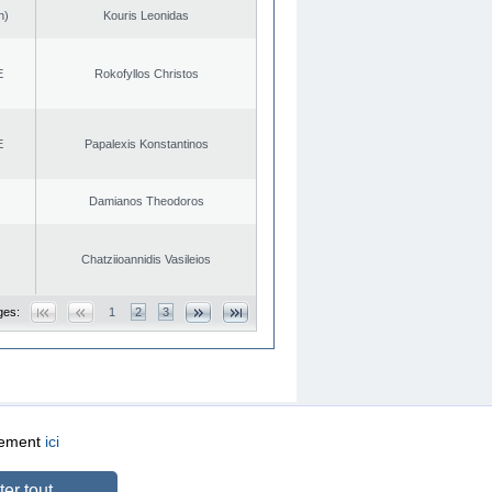
n)
Kouris Leonidas
E
Rokofyllos Christos
E
Papalexis Konstantinos
Damianos Theodoros
Chatziioannidis Vasileios
ges:
1
2
3
quement
ici
CREATED BY
DOPE STUDIO
er tout