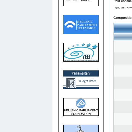
Pour consult
Plenum Term
Composition 