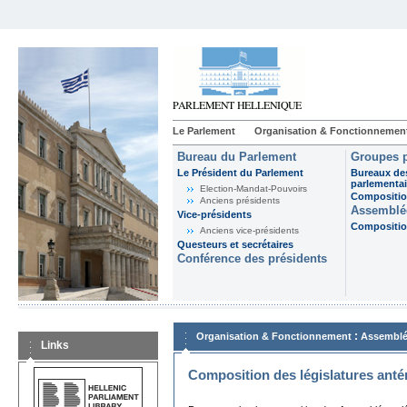
Le Parlement
Organisation & Fonctionnemen
Bureau du Parlement
Groupes p
Le Président du Parlement
Bureaux de
parlementai
Election-Mandat-Pouvoirs
Composition
Anciens présidents
Assemblée
Vice-présidents
Composition
Anciens vice-présidents
Questeurs et secrétaires
Conférence des présidents
:
Organisation & Fonctionnement
Assemblé
Links
Composition des législatures anté