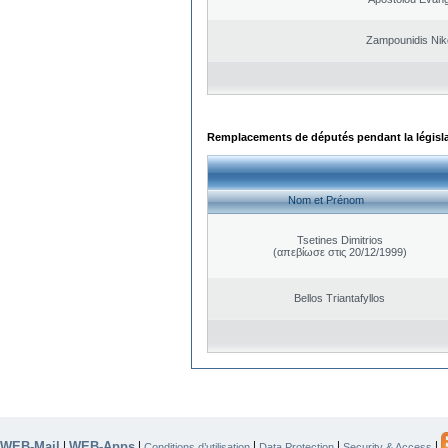
Zampounidis Nik
Remplacements de députés pendant la législ
Nom et Prénom
Tsetines Dimitrios
(απεβίωσε στις 20/12/1999)
Bellos Triantafyllos
WEB-Mail
WEB-Apps
|
|
|
|
|
Conditions d’utilisation
Data Protection
Security & Access