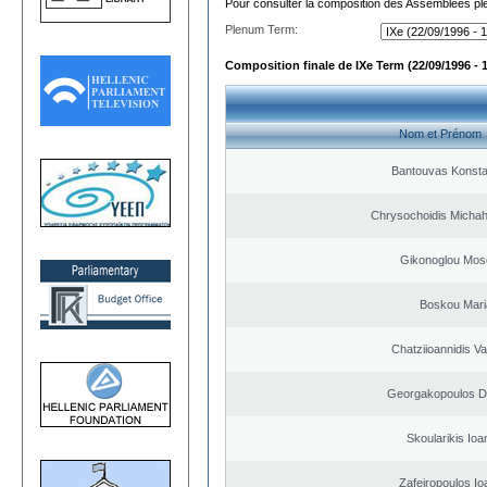
Pour consulter la composition des Assemblées plé
Plenum Term:
Composition finale de IXe Term (22/09/1996 - 
Nom et Prénom
Bantouvas Konsta
Chrysochoidis Michahl
Gikonoglou Mos
Boskou Mari
Chatziioannidis Va
Georgakopoulos Di
Skoularikis Ioa
Zafeiropoulos Io