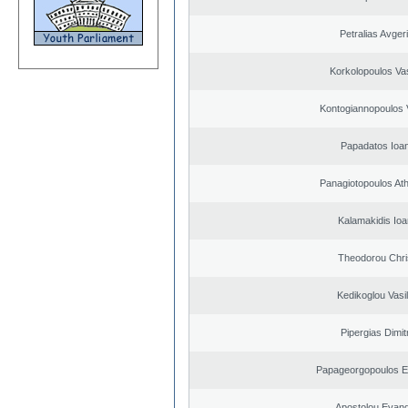
Petralias Avger
Korkolopoulos Vas
Kontogiannopoulos V
Papadatos Ioa
Panagiotopoulos At
Kalamakidis Ioa
Theodorou Chri
Kedikoglou Vasi
Pipergias Dimit
Papageorgopoulos El
Apostolou Evan