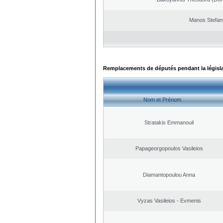
Manos Stefan
Remplacements de députés pendant la législ
Nom et Prénom
Stratakis Emmanouil
Papageorgopoulos Vasileios
Diamantopoulou Anna
Vyzas Vasileios - Evmenis