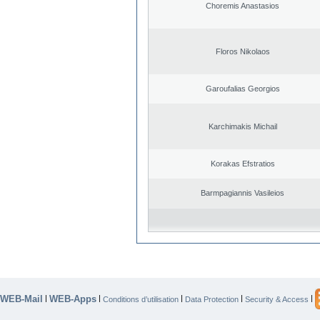
Choremis Anastasios
Floros Nikolaos
Garoufalias Georgios
Karchimakis Michail
Korakas Efstratios
Barmpagiannis Vasileios
WEB-Mail
WEB-Apps
|
|
|
|
|
Conditions d’utilisation
Data Protection
Security & Access