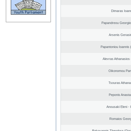
Dimaras Ioann
Papandreou Georgio
Arsenis Geras
Papantoniou Ioannis 
Alevras Athanasios
Oikonomou Pant
Tsouras Athana
Peponis Anasta
Anousaki Eleni - I
Romaios Georg
Bakoyannis Theodora (Dor