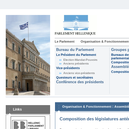
Le Parlement
Organisation & Fonctionnemen
Bureau du Parlement
Groupes p
Le Président du Parlement
Bureaux de
parlementai
Election-Mandat-Pouvoirs
Composition
Anciens présidents
Assemblée
Vice-présidents
Composition
Anciens vice-présidents
Questeurs et secrétaires
Conférence des présidents
:
Organisation & Fonctionnement
Assemblé
Links
Composition des législatures anté