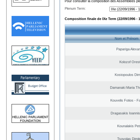
Pour consulter la composition des Assemblées plé
Plenum Term:
Composition finale de IXe Term (22/09/1996 - 
Nom et Prénom
Papariga Alexa
Kolozof Orest
Kostopoulos Dimi
Damanaki Maria Th
Kouvelis Fotios - F
Dragasakis Ioannis
Kounalakis Pet
Tsovolas Dimit