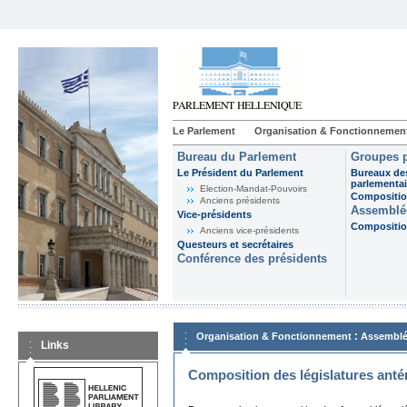
Le Parlement
Organisation & Fonctionnemen
Bureau du Parlement
Groupes p
Le Président du Parlement
Bureaux de
parlementai
Election-Mandat-Pouvoirs
Composition
Anciens présidents
Assemblée
Vice-présidents
Composition
Anciens vice-présidents
Questeurs et secrétaires
Conférence des présidents
:
Organisation & Fonctionnement
Assemblé
Links
Composition des législatures anté