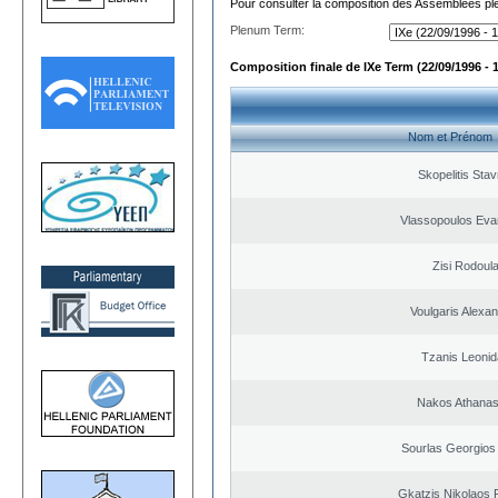
Pour consulter la composition des Assemblées plé
Plenum Term:
Composition finale de IXe Term (22/09/1996 - 
Nom et Prénom
Skopelitis Stav
Vlassopoulos Eva
Zisi Rodoul
Voulgaris Alexa
Tzanis Leoni
Nakos Athanas
Sourlas Georgios 
Gkatzis Nikolaos F