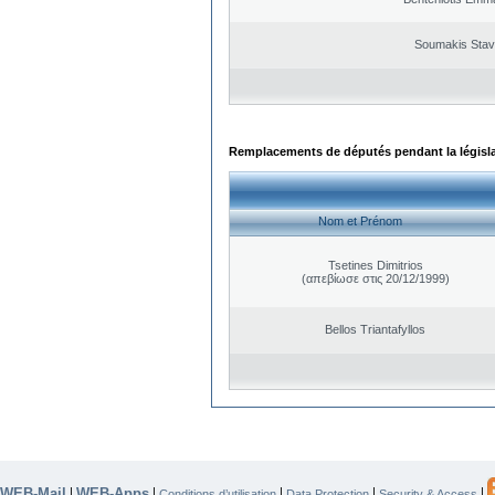
Soumakis Stav
Remplacements de députés pendant la législ
Nom et Prénom
Tsetines Dimitrios
(απεβίωσε στις 20/12/1999)
Bellos Triantafyllos
WEB-Mail
WEB-Apps
|
|
|
|
|
Conditions d’utilisation
Data Protection
Security & Access