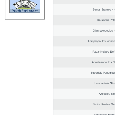
Benos Stavros - I
Katsilieris Pet
Giannakopoulos I
Lampropoulos Ioannis
Papanikolaou Elef
Anastasopoulos N
Sgouridis Panagioti
Lampadaris Nik
Akifoglou Bir
Simitis Kostas Ge
Benteniotis Emma