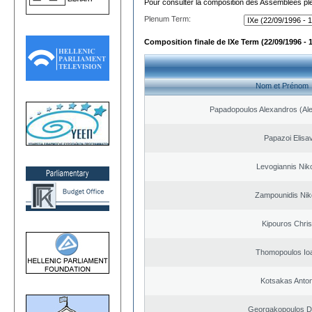
Pour consulter la composition des Assemblées plé
Plenum Term:
Composition finale de IXe Term (22/09/1996 - 
Nom et Prénom
Papadopoulos Alexandros (Ale
Papazoi Elisa
Levogiannis Nik
Zampounidis Nik
Kipouros Chris
Thomopoulos Io
Kotsakas Anto
Georgakopoulos Di