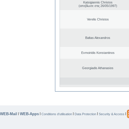
Katsigiannis Christos
(απεβίωσε στις 26/05/1997)
Verelis Christos
Baltas Alexandros
Evmoiridis Konstantinos
Georgiadis Athanasios
WEB-Mail
WEB-Apps
|
|
|
|
|
Conditions d’utilisation
Data Protection
Security & Access