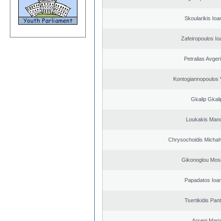
Skoularikis Ioa
Zafeiropoulos Io
Petralias Avger
Kontogiannopoulos V
Gkalip Gkali
Loukakis Mano
Chrysochoidis Michahl
Gikonoglou Mos
Papadatos Ioa
Tsertikidis Pant
Arseni Mari