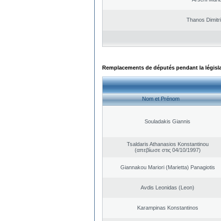
Thanos Dimitr
Remplacements de députés pendant la législ
Nom et Prénom
Souladakis Giannis
Tsaldaris Athanasios Konstantinou
(απεβίωσε στις 04/10/1997)
Giannakou Mariori (Marietta) Panagiotis
Avdis Leonidas (Leon)
Karampinas Konstantinos