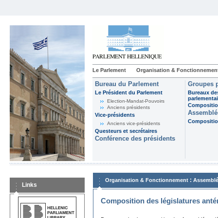
Le Parlement
Organisation & Fonctionnemen
Bureau du Parlement
Groupes p
Le Président du Parlement
Bureaux de
parlementai
Election-Mandat-Pouvoirs
Composition
Anciens présidents
Assemblée
Vice-présidents
Composition
Anciens vice-présidents
Questeurs et secrétaires
Conférence des présidents
:
Organisation & Fonctionnement
Assemblé
Links
Composition des législatures anté